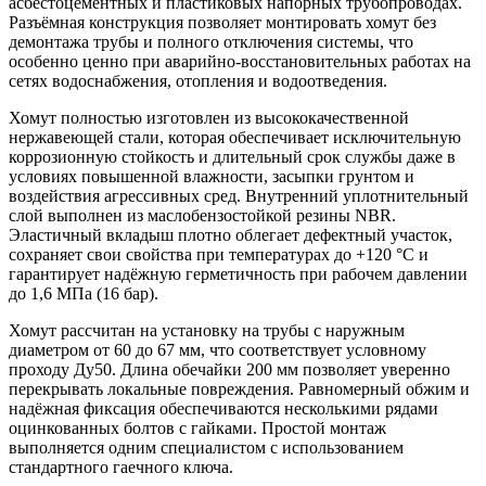
асбестоцементных и пластиковых напорных трубопроводах.
Разъёмная конструкция позволяет монтировать хомут без
демонтажа трубы и полного отключения системы, что
особенно ценно при аварийно-восстановительных работах на
сетях водоснабжения, отопления и водоотведения.
Хомут полностью изготовлен из высококачественной
нержавеющей стали, которая обеспечивает исключительную
коррозионную стойкость и длительный срок службы даже в
условиях повышенной влажности, засыпки грунтом и
воздействия агрессивных сред. Внутренний уплотнительный
слой выполнен из маслобензостойкой резины NBR.
Эластичный вкладыш плотно облегает дефектный участок,
сохраняет свои свойства при температурах до +120 °C и
гарантирует надёжную герметичность при рабочем давлении
до 1,6 МПа (16 бар).
Хомут рассчитан на установку на трубы с наружным
диаметром от 60 до 67 мм, что соответствует условному
проходу Ду50. Длина обечайки 200 мм позволяет уверенно
перекрывать локальные повреждения. Равномерный обжим и
надёжная фиксация обеспечиваются несколькими рядами
оцинкованных болтов с гайками. Простой монтаж
выполняется одним специалистом с использованием
стандартного гаечного ключа.