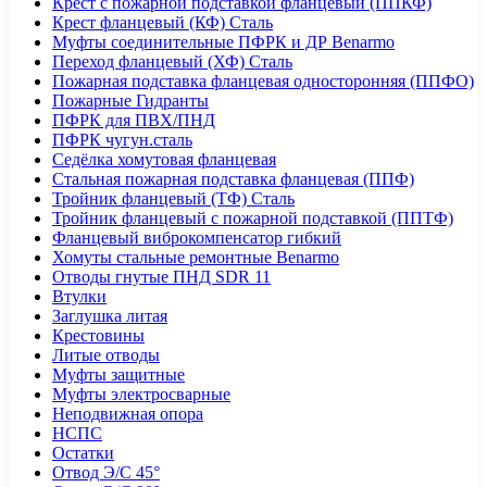
Крест с пожарной подставкой фланцевый (ППКФ)
Крест фланцевый (КФ) Сталь
Муфты соединительные ПФРК и ДР Benarmo
Переход фланцевый (ХФ) Сталь
Пожарная подставка фланцевая односторонняя (ППФО)
Пожарные Гидранты
ПФРК для ПВХ/ПНД
ПФРК чугун.сталь
Седёлка хомутовая фланцевая
Стальная пожарная подставка фланцевая (ППФ)
Тройник фланцевый (ТФ) Сталь
Тройник фланцевый с пожарной подставкой (ППТФ)
Фланцевый виброкомпенсатор гибкий
Хомуты стальные ремонтные Benarmo
Отводы гнутые ПНД SDR 11
Втулки
Заглушка литая
Крестовины
Литые отводы
Муфты защитные
Муфты электросварные
Неподвижная опора
НСПС
Остатки
Отвод Э/С 45°