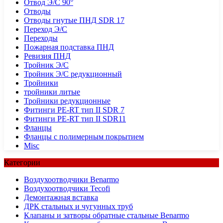
Отвод Э/С 90°
Отводы
Отводы гнутые ПНД SDR 17
Переход Э/С
Переходы
Пожарная подставка ПНД
Ревизия ПНД
Тройник Э/С
Тройник Э/С редукционный
Тройники
тройники литые
Тройники редукционные
Фитинги PE-RT тип II SDR 7
Фитинги PE-RT тип II SDR11
Фланцы
Фланцы с полимерным покрытием
Misc
Категории
Воздухоотводчики Benarmo
Воздухоотводчики Tecofi
Демонтажная вставка
ДРК стальных и чугунных труб
Клапаны и затворы обратные стальные Benarmo