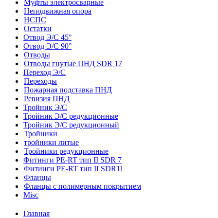
Муфты электросварные
Неподвижная опора
НСПС
Остатки
Отвод Э/С 45°
Отвод Э/С 90°
Отводы
Отводы гнутые ПНД SDR 17
Переход Э/С
Переходы
Пожарная подставка ПНД
Ревизия ПНД
Тройник Э/С
Тройник Э/С редукционные
Тройник Э/С редукционный
Тройники
тройники литые
Тройники редукционные
Фитинги PE-RT тип II SDR 7
Фитинги PE-RT тип II SDR11
Фланцы
Фланцы с полимерным покрытием
Misc
Главная