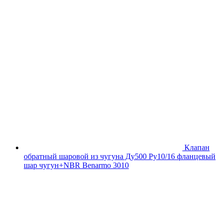
Клапан
обратный шаровой из чугуна Ду500 Ру10/16 фланцевый
шар чугун+NBR Benarmo 3010