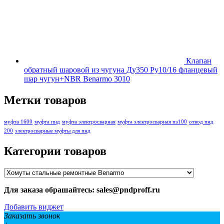
Клапан
обратный шаровой из чугуна Ду350 Ру10/16 фланцевый
шар чугун+NBR Benarmo 3010
Метки товаров
муфта 1600
муфта пнд
муфта электросварная
муфта электросварная пэ100
отвод пнд
200
электросварные муфты для пнд
Категории товаров
Для заказа обрашайтесь: sales@pndproff.ru
Добавить виджет
Заказать звонок