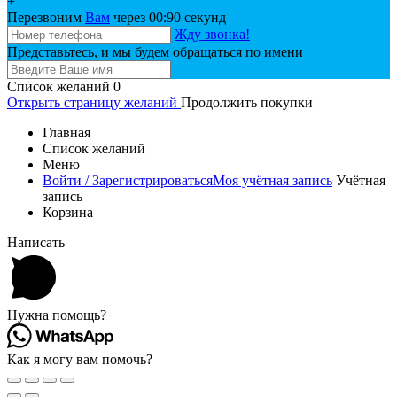
+
Перезвоним
Вам
через 00:
90
секунд
Жду звонка!
Представьтесь, и мы будем обращаться по имени
Список желаний
0
Открыть страницу желаний
Продолжить покупки
Главная
Список желаний
Меню
Войти / Зарегистрироваться
Моя учётная запись
Учётная
запись
Корзина
Написать
Нужна помощь?
Как я могу вам помочь?