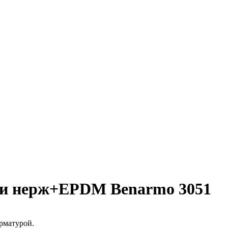
рки нерж+EPDM Benarmo 3051
рматурой.