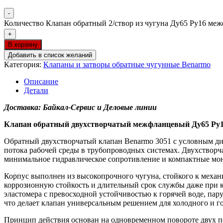
-
Количество Клапан обратный 2/створ из чугуна Ду65 Ру16 м
+
В корзину
Добавить в список желаний
Категория:
Клапаны и затворы обратные чугунные Benarmo
Описание
Детали
Доставка: Байкал-Сервис и Деловые линии
Клапан обратный двухстворчатый межфланцевый Ду65 Ру1
Обратный двухстворчатый клапан Benarmo 3051 с условным ди
потока рабочей среды в трубопроводных системах. Двухствор
минимальное гидравлическое сопротивление и компактные мо
Корпус выполнен из высокопрочного чугуна, стойкого к механ
коррозионную стойкость и длительный срок службы даже при 
эластомера с превосходной устойчивостью к горячей воде, пару
что делает клапан универсальным решением для холодного и г
Принцип действия основан на одновременном повороте двух п