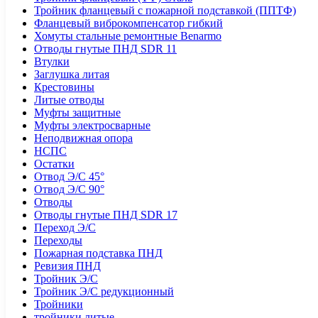
Тройник фланцевый с пожарной подставкой (ППТФ)
Фланцевый виброкомпенсатор гибкий
Хомуты стальные ремонтные Benarmo
Отводы гнутые ПНД SDR 11
Втулки
Заглушка литая
Крестовины
Литые отводы
Муфты защитные
Муфты электросварные
Неподвижная опора
НСПС
Остатки
Отвод Э/С 45°
Отвод Э/С 90°
Отводы
Отводы гнутые ПНД SDR 17
Переход Э/С
Переходы
Пожарная подставка ПНД
Ревизия ПНД
Тройник Э/С
Тройник Э/С редукционный
Тройники
тройники литые