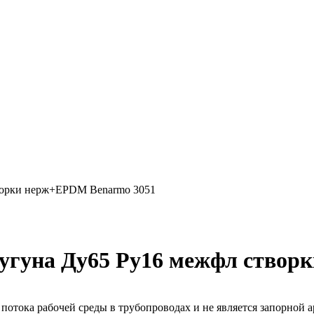
творки нерж+EPDM Benarmo 3051
чугуна Ду65 Ру16 межфл ство
потока рабочей среды в трубопроводах и не является запорной а