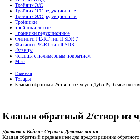
Тройник Э/С
Тройник Э/С редукционные
Тройник Э/С редукционный
Тройники
тройники литые
Тройники редукционные
Фитинги PE-RT тип II SDR 7
Фитинги PE-RT тип II SDR11
Фланцы
Фланцы с полимерным покрытием
Misc
Главная
Товары
Клапан обратный 2/створ из чугуна Ду65 Ру16 межфл с
Клапан обратный 2/створ из 
Доставка: Байкал-Сервис и Деловые линии
Клапан обратный предназначен для предотвращения обратного 