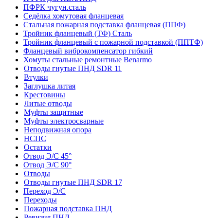
ПФРК чугун.сталь
Седёлка хомутовая фланцевая
Стальная пожарная подставка фланцевая (ППФ)
Тройник фланцевый (ТФ) Сталь
Тройник фланцевый с пожарной подставкой (ППТФ)
Фланцевый виброкомпенсатор гибкий
Хомуты стальные ремонтные Benarmo
Отводы гнутые ПНД SDR 11
Втулки
Заглушка литая
Крестовины
Литые отводы
Муфты защитные
Муфты электросварные
Неподвижная опора
НСПС
Остатки
Отвод Э/С 45°
Отвод Э/С 90°
Отводы
Отводы гнутые ПНД SDR 17
Переход Э/С
Переходы
Пожарная подставка ПНД
Ревизия ПНД