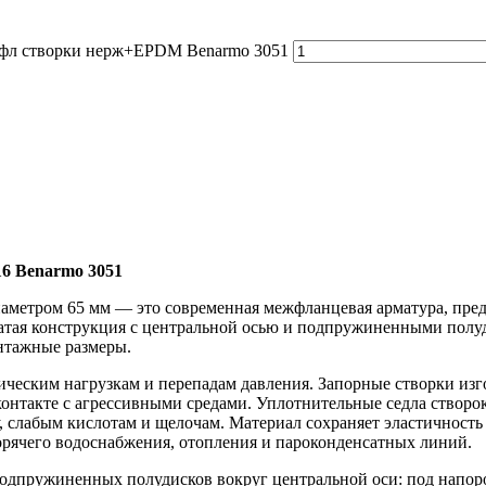
ежфл створки нерж+EPDM Benarmo 3051
6 Benarmo 3051
аметром 65 мм — это современная межфланцевая арматура, пред
чатая конструкция с центральной осью и подпружиненными полу
нтажные размеры.
ическим нагрузкам и перепадам давления. Запорные створки из
контакте с агрессивными средами. Уплотнительные седла ство
, слабым кислотам и щелочам. Материал сохраняет эластичность 
орячего водоснабжения, отопления и пароконденсатных линий.
одпружиненных полудисков вокруг центральной оси: под напоро