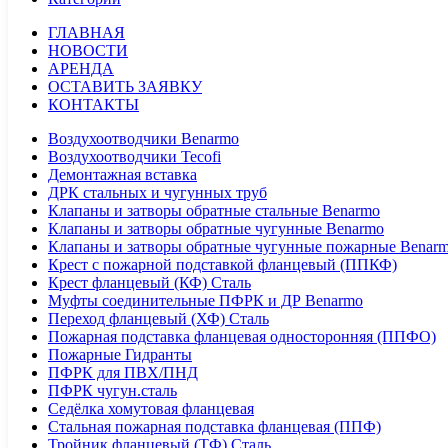
ГЛАВНАЯ
НОВОСТИ
АРЕНДА
ОСТАВИТЬ ЗАЯВКУ
КОНТАКТЫ
Воздухоотводчики Benarmo
Воздухоотводчики Tecofi
Демонтажная вставка
ДРК стальных и чугунных труб
Клапаны и затворы обратные стальные Benarmo
Клапаны и затворы обратные чугунные Benarmo
Клапаны и затворы обратные чугунные пожарные Benar
Крест с пожарной подставкой фланцевый (ППКФ)
Крест фланцевый (КФ) Сталь
Муфты соединительные ПФРК и ДР Benarmo
Переход фланцевый (ХФ) Сталь
Пожарная подставка фланцевая односторонняя (ППФО)
Пожарные Гидранты
ПФРК для ПВХ/ПНД
ПФРК чугун.сталь
Седёлка хомутовая фланцевая
Стальная пожарная подставка фланцевая (ППФ)
Тройник фланцевый (ТФ) Сталь