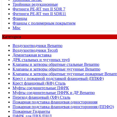
Тройники редукционные
Фитинги PE-RT тип II SDR 7
Фитинги PE-RT тип II SDR11
Фланцы
Фланцы с полимерным покрытием
Misc
Категории
Воздухоотводчики Benarmo
Воздухоотводчики Tecofi
Демонтажная вставка
ДРК стальных и чугунных труб
Клапаны и затворы обратные стальные Benarmo
Клапаны и затворы обратные чугунные Benarmo
Клапаны и затворы обратные чугунные пожарные Benar
Крест с пожарной подставкой фланцевый (ППКФ)
Крест фланцевый (КФ) Сталь
Муфты соединительные ПФРК
Муфты соединительные ПФРК и ДР Benarmo
Переход фланцевый (ХФ) Сталь
Пожарная подставка фланцевая односторонняя
Пожарная подставка фланцевая односторонняя (ППФО)
Пожарные Гидранты
ПФРК для ПВХ/ПНД