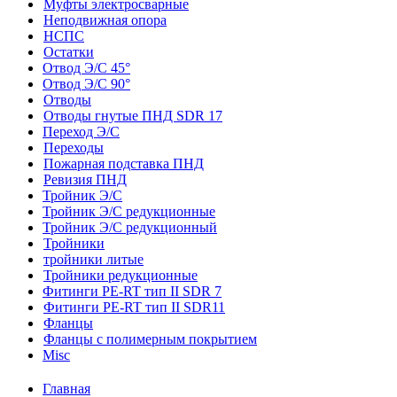
Муфты электросварные
Неподвижная опора
НСПС
Остатки
Отвод Э/С 45°
Отвод Э/С 90°
Отводы
Отводы гнутые ПНД SDR 17
Переход Э/С
Переходы
Пожарная подставка ПНД
Ревизия ПНД
Тройник Э/С
Тройник Э/С редукционные
Тройник Э/С редукционный
Тройники
тройники литые
Тройники редукционные
Фитинги PE-RT тип II SDR 7
Фитинги PE-RT тип II SDR11
Фланцы
Фланцы с полимерным покрытием
Misc
Главная