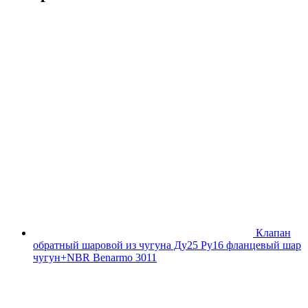
Клапан
обратный шаровой из чугуна Ду25 Ру16 фланцевый шар
чугун+NBR Benarmo 3011