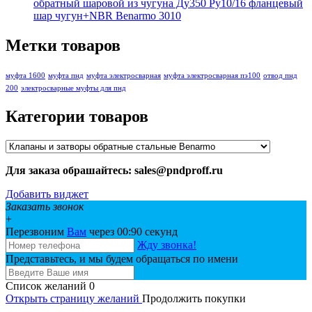
обратный шаровой из чугуна Ду350 Ру10/16 фланцевый
шар чугун+NBR Benarmo 3010
Метки товаров
муфта 1600
муфта пнд
муфта электросварная
муфта электросварная пэ100
отвод пнд
200
электросварные муфты для пнд
Категории товаров
Для заказа обрашайтесь: sales@pndproff.ru
Добавить виджет
Заказать звонок
+
Перезвоним
Вам
через 00:
90
секунд
Жду звонка!
Представьтесь, и мы будем обращаться по имени
Список желаний
0
Открыть страницу желаний
Продолжить покупки