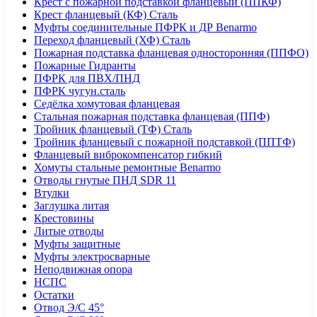
Крест с пожарной подставкой фланцевый (ППКФ)
Крест фланцевый (КФ) Сталь
Муфты соединительные ПФРК и ДР Benarmo
Переход фланцевый (ХФ) Сталь
Пожарная подставка фланцевая односторонняя (ППФО)
Пожарные Гидранты
ПФРК для ПВХ/ПНД
ПФРК чугун.сталь
Седёлка хомутовая фланцевая
Стальная пожарная подставка фланцевая (ППФ)
Тройник фланцевый (ТФ) Сталь
Тройник фланцевый с пожарной подставкой (ППТФ)
Фланцевый виброкомпенсатор гибкий
Хомуты стальные ремонтные Benarmo
Отводы гнутые ПНД SDR 11
Втулки
Заглушка литая
Крестовины
Литые отводы
Муфты защитные
Муфты электросварные
Неподвижная опора
НСПС
Остатки
Отвод Э/С 45°