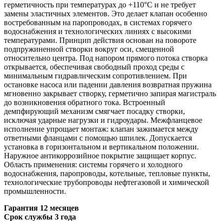
герметичность при температурах до +110°C и не требует
замены эластичных элементов. Это делает клапан особенно
востребованным на паропроводах, в системах горячего
водоснабжения и технологических линиях с высокими
температурами. Принцип действия основан на повороте
подпружиненной створки вокруг оси, смещенной
относительно центра. Под напором прямого потока створка
открывается, обеспечивая свободный проход среды с
минимальным гидравлическим сопротивлением. При
остановке насоса или падении давления возвратная пружина
мгновенно закрывает створку, герметично запирая магистраль
до возникновения обратного тока. Встроенный
демпфирующий механизм смягчает посадку створки,
исключая ударные нагрузки и гидроудары. Межфланцевое
исполнение упрощает монтаж: клапан зажимается между
ответными фланцами с помощью шпилек. Допускается
установка в горизонтальном и вертикальном положении.
Наружное антикоррозийное покрытие защищает корпус.
Область применения:
системы горячего и холодного
водоснабжения, паропроводы, котельные, тепловые пункты,
технологические трубопроводы нефтегазовой и химической
промышленности.
Гарантия 12 месяцев
Срок службы 3 года