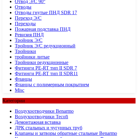
Отвод Э/С 90°
Отводы
Отводы гнутые ПНД SDR 17
Переход Э/С
Переходы
Пожарная подставка ПНД
Ревизия ПНД
Тройник Э/С
Тройник Э/С редукционный
Тройники
тройники литые
Тройники редукционные
Фитинги PE-RT тип II SDR 7
Фитинги PE-RT тип II SDR11
Фланцы
Фланцы с полимерным покрытием
Misc
Категории
Воздухоотводчики Benarmo
Воздухоотводчики Tecofi
Демонтажная вставка
ДРК стальных и чугунных труб
Клапаны и затворы обратные стальные Benarmo