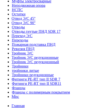
Муфты электросварные
Неподвижная опора
НСПС
Остатки
Отвод Э/С 45°
Отвод Э/С 90°
Отводы
Отводы гнутые ПНД SDR 17
Переход Э/С
Переходы
Пожарная подставка ПНД
Ревизия ПНД
Тройник Э/С
Тройник Э/С редукционные
Тройник Э/С редукционный
Тройники
тройники литые
Тройники редукционные
Фитинги PE-RT тип II SDR 7
Фитинги PE-RT тип II SDR11
Фланцы
Фланцы с полимерным покрытием
Misc
Главная