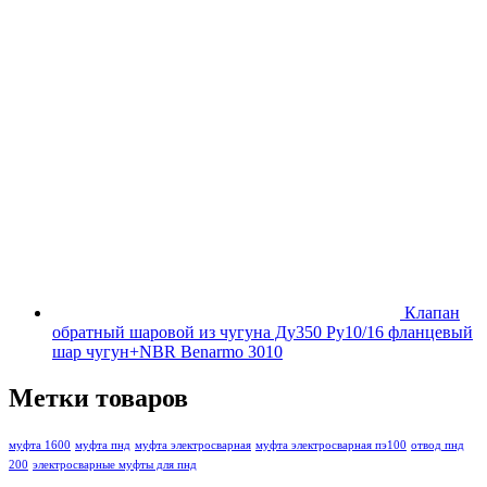
Клапан
обратный шаровой из чугуна Ду350 Ру10/16 фланцевый
шар чугун+NBR Benarmo 3010
Метки товаров
муфта 1600
муфта пнд
муфта электросварная
муфта электросварная пэ100
отвод пнд
200
электросварные муфты для пнд