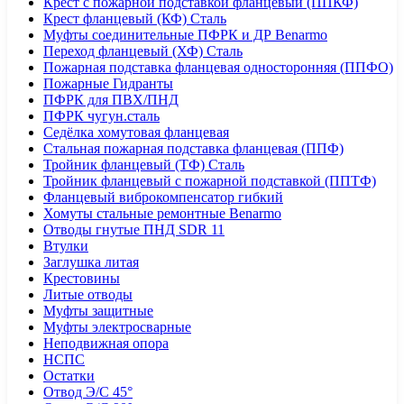
Крест с пожарной подставкой фланцевый (ППКФ)
Крест фланцевый (КФ) Сталь
Муфты соединительные ПФРК и ДР Benarmo
Переход фланцевый (ХФ) Сталь
Пожарная подставка фланцевая односторонняя (ППФО)
Пожарные Гидранты
ПФРК для ПВХ/ПНД
ПФРК чугун.сталь
Седёлка хомутовая фланцевая
Стальная пожарная подставка фланцевая (ППФ)
Тройник фланцевый (ТФ) Сталь
Тройник фланцевый с пожарной подставкой (ППТФ)
Фланцевый виброкомпенсатор гибкий
Хомуты стальные ремонтные Benarmo
Отводы гнутые ПНД SDR 11
Втулки
Заглушка литая
Крестовины
Литые отводы
Муфты защитные
Муфты электросварные
Неподвижная опора
НСПС
Остатки
Отвод Э/С 45°