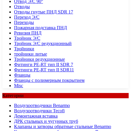
Отвод Э/С 90°
Отводы
Отводы гнутые ПНД SDR 17
Переход Э/С
Переходы
Пожарная подставка ПНД
Ревизия ПНД
Тройник Э/С
Тройник Э/С редукционный
Тройники
тройники литые
Тройники редукционные
Фитинги PE-RT тип II SDR 7
Фитинги PE-RT тип II SDR11
Фланцы
Фланцы с полимерным покрытием
Misc
Категории
Воздухоотводчики Benarmo
Воздухоотводчики Tecofi
Демонтажная вставка
ДРК стальных и чугунных труб
Клапаны и затворы обратные стальные Benarmo