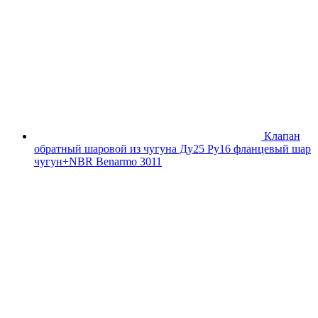
Клапан
обратный шаровой из чугуна Ду25 Ру16 фланцевый шар
чугун+NBR Benarmo 3011