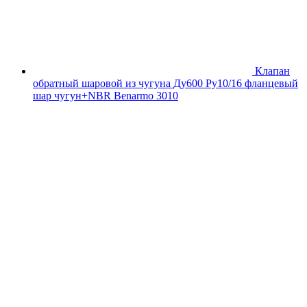
Клапан
обратный шаровой из чугуна Ду600 Ру10/16 фланцевый
шар чугун+NBR Benarmo 3010