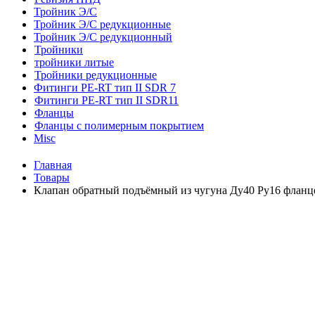
Тройник Э/С
Тройник Э/С редукционные
Тройник Э/С редукционный
Тройники
тройники литые
Тройники редукционные
Фитинги PE-RT тип II SDR 7
Фитинги PE-RT тип II SDR11
Фланцы
Фланцы с полимерным покрытием
Misc
Главная
Товары
Клапан обратный подъёмный из чугуна Ду40 Ру16 фланц