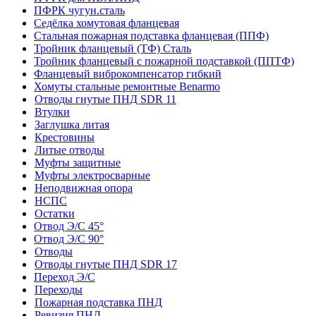
ПФРК чугун.сталь
Седёлка хомутовая фланцевая
Стальная пожарная подставка фланцевая (ППФ)
Тройник фланцевый (ТФ) Сталь
Тройник фланцевый с пожарной подставкой (ППТФ)
Фланцевый виброкомпенсатор гибкий
Хомуты стальные ремонтные Benarmo
Отводы гнутые ПНД SDR 11
Втулки
Заглушка литая
Крестовины
Литые отводы
Муфты защитные
Муфты электросварные
Неподвижная опора
НСПС
Остатки
Отвод Э/С 45°
Отвод Э/С 90°
Отводы
Отводы гнутые ПНД SDR 17
Переход Э/С
Переходы
Пожарная подставка ПНД
Ревизия ПНД