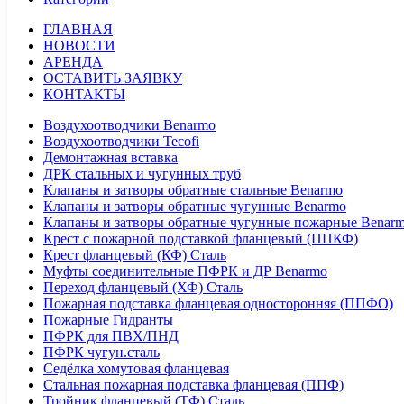
ГЛАВНАЯ
НОВОСТИ
АРЕНДА
ОСТАВИТЬ ЗАЯВКУ
КОНТАКТЫ
Воздухоотводчики Benarmo
Воздухоотводчики Tecofi
Демонтажная вставка
ДРК стальных и чугунных труб
Клапаны и затворы обратные стальные Benarmo
Клапаны и затворы обратные чугунные Benarmo
Клапаны и затворы обратные чугунные пожарные Benar
Крест с пожарной подставкой фланцевый (ППКФ)
Крест фланцевый (КФ) Сталь
Муфты соединительные ПФРК и ДР Benarmo
Переход фланцевый (ХФ) Сталь
Пожарная подставка фланцевая односторонняя (ППФО)
Пожарные Гидранты
ПФРК для ПВХ/ПНД
ПФРК чугун.сталь
Седёлка хомутовая фланцевая
Стальная пожарная подставка фланцевая (ППФ)
Тройник фланцевый (ТФ) Сталь