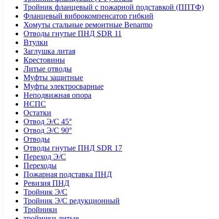
Тройник фланцевый с пожарной подставкой (ППТФ)
Фланцевый виброкомпенсатор гибкий
Хомуты стальные ремонтные Benarmo
Отводы гнутые ПНД SDR 11
Втулки
Заглушка литая
Крестовины
Литые отводы
Муфты защитные
Муфты электросварные
Неподвижная опора
НСПС
Остатки
Отвод Э/С 45°
Отвод Э/С 90°
Отводы
Отводы гнутые ПНД SDR 17
Переход Э/С
Переходы
Пожарная подставка ПНД
Ревизия ПНД
Тройник Э/С
Тройник Э/С редукционный
Тройники
тройники литые