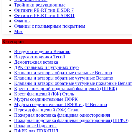
Тройники редукционные
Фитинги PE-RT тип II SDR 7
Фитинги PE-RT тип II SDR11
Фланцы
Фланцы с полимерным покрытием
Misc
Категории
Воздухоотводчики Benarmo
Воздухоотводчики Tecofi
Демонтажная вставка
ДРК стальных и чугунных труб
Клапаны и затворы обратные стальные Benarmo
Клапаны и затворы обратные чугунные Benarmo
Клапаны и затворы обратные чугунные пожарные Benar
Крест с пожарной подставкой фланцевый (ППКФ)
Крест фланцевый (КФ) Сталь
Муфты соединительные ПФРК
Муфты соединительные ПФРК и ДР Benarmo
Переход фланцевый (ХФ) Сталь
Пожарная подставка фланцевая односторонняя
Пожарная подставка фланцевая односторонняя (ППФО)
Пожарные Гидранты
ПФРК для ПВХ/ПНД