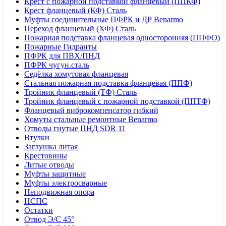
Крест с пожарной подставкой фланцевый (ППКФ)
Крест фланцевый (КФ) Сталь
Муфты соединительные ПФРК и ДР Benarmo
Переход фланцевый (ХФ) Сталь
Пожарная подставка фланцевая односторонняя (ППФО)
Пожарные Гидранты
ПФРК для ПВХ/ПНД
ПФРК чугун.сталь
Седёлка хомутовая фланцевая
Стальная пожарная подставка фланцевая (ППФ)
Тройник фланцевый (ТФ) Сталь
Тройник фланцевый с пожарной подставкой (ППТФ)
Фланцевый виброкомпенсатор гибкий
Хомуты стальные ремонтные Benarmo
Отводы гнутые ПНД SDR 11
Втулки
Заглушка литая
Крестовины
Литые отводы
Муфты защитные
Муфты электросварные
Неподвижная опора
НСПС
Остатки
Отвод Э/С 45°