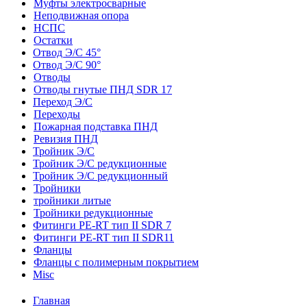
Муфты электросварные
Неподвижная опора
НСПС
Остатки
Отвод Э/С 45°
Отвод Э/С 90°
Отводы
Отводы гнутые ПНД SDR 17
Переход Э/С
Переходы
Пожарная подставка ПНД
Ревизия ПНД
Тройник Э/С
Тройник Э/С редукционные
Тройник Э/С редукционный
Тройники
тройники литые
Тройники редукционные
Фитинги PE-RT тип II SDR 7
Фитинги PE-RT тип II SDR11
Фланцы
Фланцы с полимерным покрытием
Misc
Главная