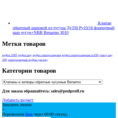
Клапан
обратный шаровой из чугуна Ду350 Ру10/16 фланцевый
шар чугун+NBR Benarmo 3010
Метки товаров
муфта 1600
муфта пнд
муфта электросварная
муфта электросварная пэ100
отвод пнд
200
электросварные муфты для пнд
Категории товаров
Для заказа обрашайтесь: sales@pndproff.ru
Добавить виджет
Заказать звонок
+
Перезвоним
Вам
через 00:
90
секунд