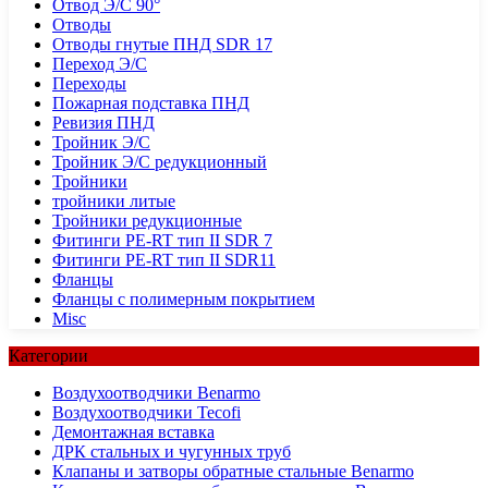
Отвод Э/С 90°
Отводы
Отводы гнутые ПНД SDR 17
Переход Э/С
Переходы
Пожарная подставка ПНД
Ревизия ПНД
Тройник Э/С
Тройник Э/С редукционный
Тройники
тройники литые
Тройники редукционные
Фитинги PE-RT тип II SDR 7
Фитинги PE-RT тип II SDR11
Фланцы
Фланцы с полимерным покрытием
Misc
Категории
Воздухоотводчики Benarmo
Воздухоотводчики Tecofi
Демонтажная вставка
ДРК стальных и чугунных труб
Клапаны и затворы обратные стальные Benarmo