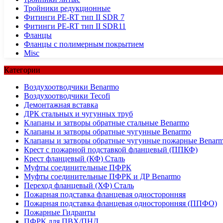
Тройники редукционные
Фитинги PE-RT тип II SDR 7
Фитинги PE-RT тип II SDR11
Фланцы
Фланцы с полимерным покрытием
Misc
Категории
Воздухоотводчики Benarmo
Воздухоотводчики Tecofi
Демонтажная вставка
ДРК стальных и чугунных труб
Клапаны и затворы обратные стальные Benarmo
Клапаны и затворы обратные чугунные Benarmo
Клапаны и затворы обратные чугунные пожарные Benar
Крест с пожарной подставкой фланцевый (ППКФ)
Крест фланцевый (КФ) Сталь
Муфты соединительные ПФРК
Муфты соединительные ПФРК и ДР Benarmo
Переход фланцевый (ХФ) Сталь
Пожарная подставка фланцевая односторонняя
Пожарная подставка фланцевая односторонняя (ППФО)
Пожарные Гидранты
ПФРК для ПВХ/ПНД