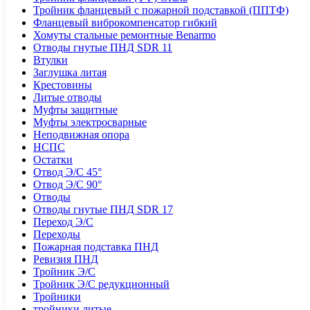
Тройник фланцевый с пожарной подставкой (ППТФ)
Фланцевый виброкомпенсатор гибкий
Хомуты стальные ремонтные Benarmo
Отводы гнутые ПНД SDR 11
Втулки
Заглушка литая
Крестовины
Литые отводы
Муфты защитные
Муфты электросварные
Неподвижная опора
НСПС
Остатки
Отвод Э/С 45°
Отвод Э/С 90°
Отводы
Отводы гнутые ПНД SDR 17
Переход Э/С
Переходы
Пожарная подставка ПНД
Ревизия ПНД
Тройник Э/С
Тройник Э/С редукционный
Тройники
тройники литые