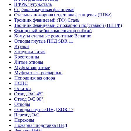
ПФРК чугун.сталь
Седёлка хомутовая фланцевая
Стальная пожарная подставка фланцевая (ППФ)
Тройник фланцевый (ТФ) Сталь
Тройник фланцевый с пожарной подставкой (ППТФ)
Фланцевый виброкомпенсатор гибкий
Хомуты стальные ремонтные Benarmo
Отводы гнутые ПНД SDR 11
Втулки
Заглушка литая
Крестовины
Литые отводы
Муфты защитные
Муфты электросварные
Неподвижная опора
НСПС
Остатки
Отвод Э/С 45°
Отвод Э/С 90°
Отводы
Отводы гнутые ПНД SDR 17
Переход Э/С
Переходы
Пожарная подставка ПНД
Ревизия ПНД