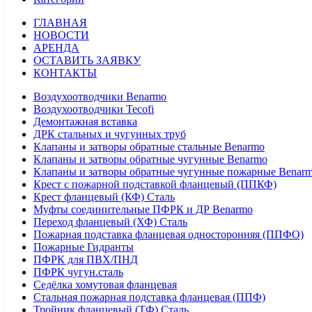
ГЛАВНАЯ
НОВОСТИ
АРЕНДА
ОСТАВИТЬ ЗАЯВКУ
КОНТАКТЫ
Воздухоотводчики Benarmo
Воздухоотводчики Tecofi
Демонтажная вставка
ДРК стальных и чугунных труб
Клапаны и затворы обратные стальные Benarmo
Клапаны и затворы обратные чугунные Benarmo
Клапаны и затворы обратные чугунные пожарные Benar
Крест с пожарной подставкой фланцевый (ППКФ)
Крест фланцевый (КФ) Сталь
Муфты соединительные ПФРК и ДР Benarmo
Переход фланцевый (ХФ) Сталь
Пожарная подставка фланцевая односторонняя (ППФО)
Пожарные Гидранты
ПФРК для ПВХ/ПНД
ПФРК чугун.сталь
Седёлка хомутовая фланцевая
Стальная пожарная подставка фланцевая (ППФ)
Тройник фланцевый (ТФ) Сталь