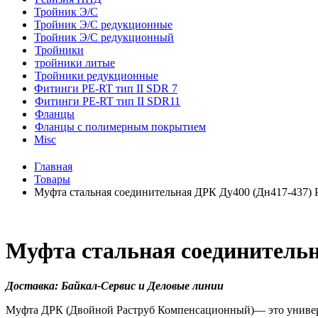
Тройник Э/С
Тройник Э/С редукционные
Тройник Э/С редукционный
Тройники
тройники литые
Тройники редукционные
Фитинги PE-RT тип II SDR 7
Фитинги PE-RT тип II SDR11
Фланцы
Фланцы с полимерным покрытием
Misc
Главная
Товары
Муфта стальная соединительная ДРК Ду400 (Дн417-437) 
Муфта стальная соединительн
Доставка: Байкал-Сервис и Деловые линии
Муфта ДРК (Двойной Раструб Компенсационный)— это универса