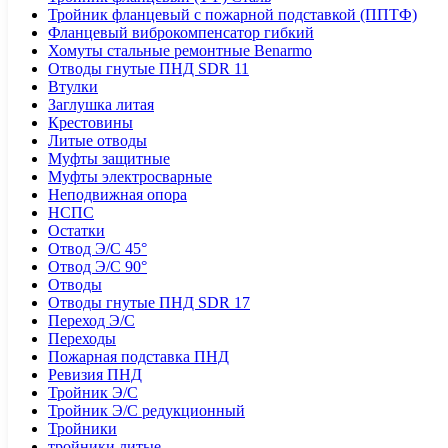
Тройник фланцевый с пожарной подставкой (ППТФ)
Фланцевый виброкомпенсатор гибкий
Хомуты стальные ремонтные Benarmo
Отводы гнутые ПНД SDR 11
Втулки
Заглушка литая
Крестовины
Литые отводы
Муфты защитные
Муфты электросварные
Неподвижная опора
НСПС
Остатки
Отвод Э/С 45°
Отвод Э/С 90°
Отводы
Отводы гнутые ПНД SDR 17
Переход Э/С
Переходы
Пожарная подставка ПНД
Ревизия ПНД
Тройник Э/С
Тройник Э/С редукционный
Тройники
тройники литые