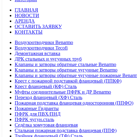
ГЛАВНАЯ
НОВОСТИ
АРЕНДА
ОСТАВИТЬ ЗАЯВКУ
КОНТАКТЫ
Воздухоотводчики Benarmo
Воздухоотводчики Tecofi
Демонтажная вставка
ДРК стальных и чугунных труб
Клапаны и затворы обратные стальные Benarmo
Клапаны и затворы обратные чугунные Benarmo
Клапаны и затворы обратные чугунные пожарные Benar
Крест с пожарной подставкой фланцевый (ППКФ)
Крест фланцевый (КФ) Сталь
Муфты соединительные ПФРК и ДР Benarmo
Переход фланцевый (ХФ) Сталь
Пожарная подставка фланцевая односторонняя (ППФО)
Пожарные Гидранты
ПФРК для ПВХ/ПНД
ПФРК чугун.сталь
Седёлка хомутовая фланцевая
Стальная пожарная подставка фланцевая (ППФ)
Тройник фланцевый (ТФ) Сталь