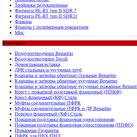
Тройники редукционные
Фитинги PE-RT тип II SDR 7
Фитинги PE-RT тип II SDR11
Фланцы
Фланцы с полимерным покрытием
Misc
Категории
Воздухоотводчики Benarmo
Воздухоотводчики Tecofi
Демонтажная вставка
ДРК стальных и чугунных труб
Клапаны и затворы обратные стальные Benarmo
Клапаны и затворы обратные чугунные Benarmo
Клапаны и затворы обратные чугунные пожарные Benar
Крест с пожарной подставкой фланцевый (ППКФ)
Крест фланцевый (КФ) Сталь
Муфты соединительные ПФРК
Муфты соединительные ПФРК и ДР Benarmo
Переход фланцевый (ХФ) Сталь
Пожарная подставка фланцевая односторонняя
Пожарная подставка фланцевая односторонняя (ППФО)
Пожарные Гидранты
ПФРК для ПВХ/ПНД