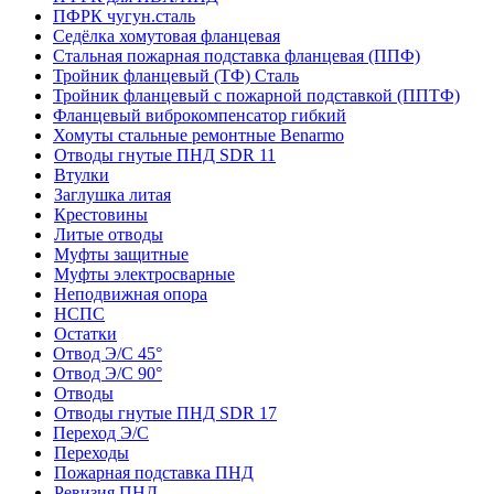
ПФРК чугун.сталь
Седёлка хомутовая фланцевая
Стальная пожарная подставка фланцевая (ППФ)
Тройник фланцевый (ТФ) Сталь
Тройник фланцевый с пожарной подставкой (ППТФ)
Фланцевый виброкомпенсатор гибкий
Хомуты стальные ремонтные Benarmo
Отводы гнутые ПНД SDR 11
Втулки
Заглушка литая
Крестовины
Литые отводы
Муфты защитные
Муфты электросварные
Неподвижная опора
НСПС
Остатки
Отвод Э/С 45°
Отвод Э/С 90°
Отводы
Отводы гнутые ПНД SDR 17
Переход Э/С
Переходы
Пожарная подставка ПНД
Ревизия ПНД