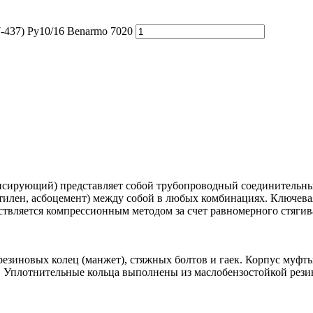
-437) Ру10/16 Benarmo 7020
сирующий) представляет собой трубопроводный соединительный
иэтилен, асбоцемент) между собой в любых комбинациях. Ключев
твляется компрессионным методом за счет равномерного стягив
резиновых колец (манжет), стяжных болтов и гаек. Корпус муфты
. Уплотнительные кольца выполнены из маслобензостойкой рези