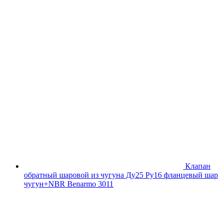
Клапан
обратный шаровой из чугуна Ду25 Ру16 фланцевый шар
чугун+NBR Benarmo 3011