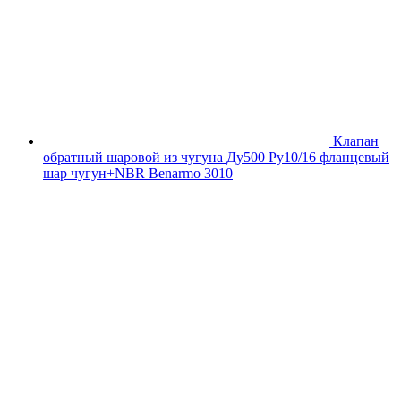
Клапан
обратный шаровой из чугуна Ду500 Ру10/16 фланцевый
шар чугун+NBR Benarmo 3010