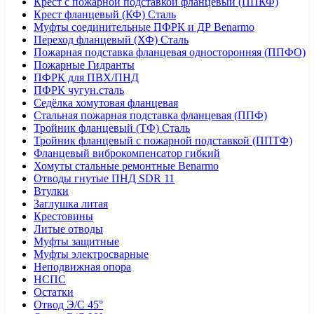
Крест с пожарной подставкой фланцевый (ППКФ)
Крест фланцевый (КФ) Сталь
Муфты соединительные ПФРК и ДР Benarmo
Переход фланцевый (ХФ) Сталь
Пожарная подставка фланцевая односторонняя (ППФО)
Пожарные Гидранты
ПФРК для ПВХ/ПНД
ПФРК чугун.сталь
Седёлка хомутовая фланцевая
Стальная пожарная подставка фланцевая (ППФ)
Тройник фланцевый (ТФ) Сталь
Тройник фланцевый с пожарной подставкой (ППТФ)
Фланцевый виброкомпенсатор гибкий
Хомуты стальные ремонтные Benarmo
Отводы гнутые ПНД SDR 11
Втулки
Заглушка литая
Крестовины
Литые отводы
Муфты защитные
Муфты электросварные
Неподвижная опора
НСПС
Остатки
Отвод Э/С 45°