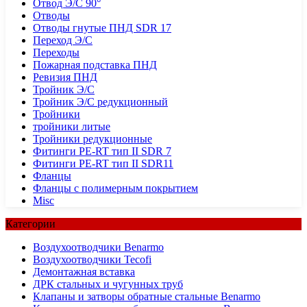
Отвод Э/С 90°
Отводы
Отводы гнутые ПНД SDR 17
Переход Э/С
Переходы
Пожарная подставка ПНД
Ревизия ПНД
Тройник Э/С
Тройник Э/С редукционный
Тройники
тройники литые
Тройники редукционные
Фитинги PE-RT тип II SDR 7
Фитинги PE-RT тип II SDR11
Фланцы
Фланцы с полимерным покрытием
Misc
Категории
Воздухоотводчики Benarmo
Воздухоотводчики Tecofi
Демонтажная вставка
ДРК стальных и чугунных труб
Клапаны и затворы обратные стальные Benarmo