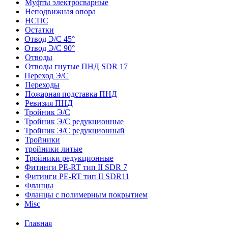
Муфты электросварные
Неподвижная опора
НСПС
Остатки
Отвод Э/С 45°
Отвод Э/С 90°
Отводы
Отводы гнутые ПНД SDR 17
Переход Э/С
Переходы
Пожарная подставка ПНД
Ревизия ПНД
Тройник Э/С
Тройник Э/С редукционные
Тройник Э/С редукционный
Тройники
тройники литые
Тройники редукционные
Фитинги PE-RT тип II SDR 7
Фитинги PE-RT тип II SDR11
Фланцы
Фланцы с полимерным покрытием
Misc
Главная