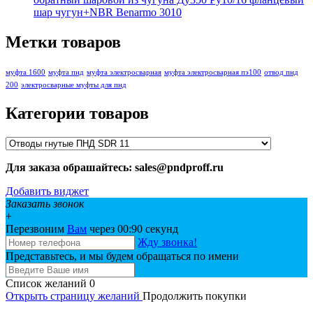
шар чугун+NBR Benarmo 3010
Метки товаров
муфта 1600
муфта пнд
муфта электросварная
муфта электросварная пэ100
отвод пнд
200
электросварные муфты для пнд
Категории товаров
Для заказа обрашайтесь: sales@pndproff.ru
Добавить виджет
Заказать звонок
+
Перезвоним
Вам
через 00:
90
секунд
Жду звонка!
Представьтесь, и мы будем обращаться по имени
Список желаний
0
Открыть страницу желаний
Продолжить покупки