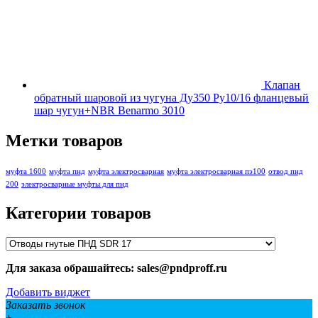
Клапан
обратный шаровой из чугуна Ду350 Ру10/16 фланцевый
шар чугун+NBR Benarmo 3010
Метки товаров
муфта 1600
муфта пнд
муфта электросварная
муфта электросварная пэ100
отвод пнд
200
электросварные муфты для пнд
Категории товаров
Для заказа обрашайтесь: sales@pndproff.ru
Добавить виджет
Заказать звонок
+