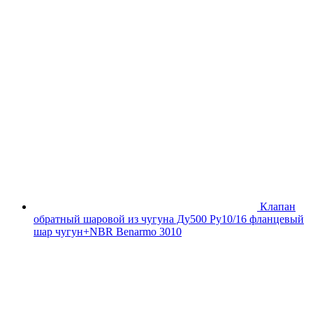
Клапан
обратный шаровой из чугуна Ду500 Ру10/16 фланцевый
шар чугун+NBR Benarmo 3010