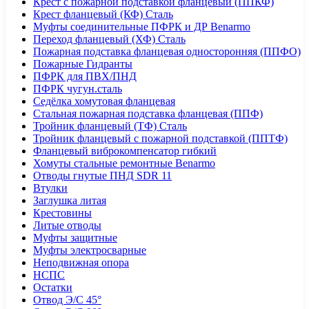
Крест с пожарной подставкой фланцевый (ППКФ)
Крест фланцевый (КФ) Сталь
Муфты соединительные ПФРК и ДР Benarmo
Переход фланцевый (ХФ) Сталь
Пожарная подставка фланцевая односторонняя (ППФО)
Пожарные Гидранты
ПФРК для ПВХ/ПНД
ПФРК чугун.сталь
Седёлка хомутовая фланцевая
Стальная пожарная подставка фланцевая (ППФ)
Тройник фланцевый (ТФ) Сталь
Тройник фланцевый с пожарной подставкой (ППТФ)
Фланцевый виброкомпенсатор гибкий
Хомуты стальные ремонтные Benarmo
Отводы гнутые ПНД SDR 11
Втулки
Заглушка литая
Крестовины
Литые отводы
Муфты защитные
Муфты электросварные
Неподвижная опора
НСПС
Остатки
Отвод Э/С 45°