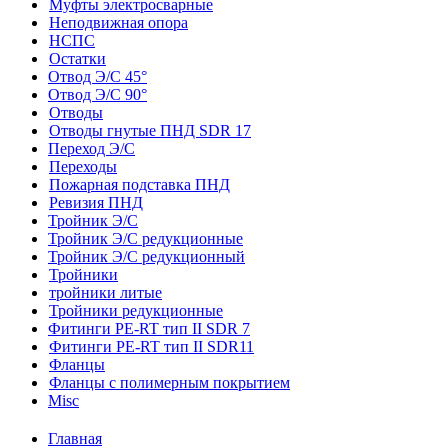
Муфты электросварные
Неподвижная опора
НСПС
Остатки
Отвод Э/С 45°
Отвод Э/С 90°
Отводы
Отводы гнутые ПНД SDR 17
Переход Э/С
Переходы
Пожарная подставка ПНД
Ревизия ПНД
Тройник Э/С
Тройник Э/С редукционные
Тройник Э/С редукционный
Тройники
тройники литые
Тройники редукционные
Фитинги PE-RT тип II SDR 7
Фитинги PE-RT тип II SDR11
Фланцы
Фланцы с полимерным покрытием
Misc
Главная