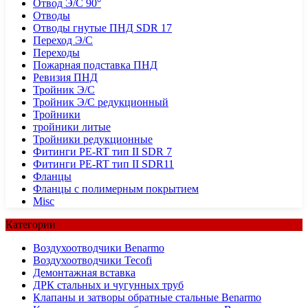
Отвод Э/С 90°
Отводы
Отводы гнутые ПНД SDR 17
Переход Э/С
Переходы
Пожарная подставка ПНД
Ревизия ПНД
Тройник Э/С
Тройник Э/С редукционный
Тройники
тройники литые
Тройники редукционные
Фитинги PE-RT тип II SDR 7
Фитинги PE-RT тип II SDR11
Фланцы
Фланцы с полимерным покрытием
Misc
Категории
Воздухоотводчики Benarmo
Воздухоотводчики Tecofi
Демонтажная вставка
ДРК стальных и чугунных труб
Клапаны и затворы обратные стальные Benarmo