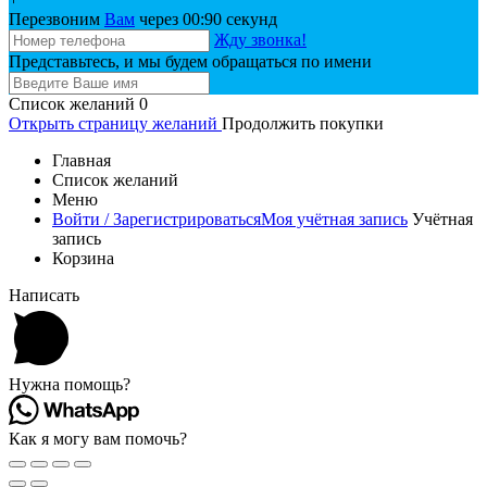
Перезвоним
Вам
через 00:
90
секунд
Жду звонка!
Представьтесь, и мы будем обращаться по имени
Список желаний
0
Открыть страницу желаний
Продолжить покупки
Главная
Список желаний
Меню
Войти / Зарегистрироваться
Моя учётная запись
Учётная
запись
Корзина
Написать
Нужна помощь?
Как я могу вам помочь?