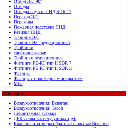
Отвод Э/С 90°
Отводы
Отводы гнутые ПНД SDR 17
Переход Э/С
Переходы
Пожарная подставка ПНД
Ревизия ПНД
Тройник Э/С
Тройник Э/С редукционный
Тройники
тройники литые
Тройники редукционные
Фитинги PE-RT тип II SDR 7
Фитинги PE-RT тип II SDR11
Фланцы
Фланцы с полимерным покрытием
Misc
Категории
Воздухоотводчики Benarmo
Воздухоотводчики Tecofi
Демонтажная вставка
ДРК стальных и чугунных труб
Клапаны и затворы обратные стальные Benarmo