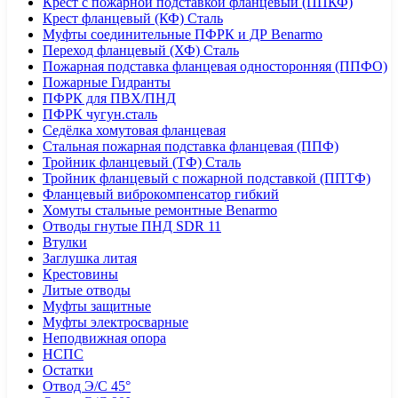
Крест с пожарной подставкой фланцевый (ППКФ)
Крест фланцевый (КФ) Сталь
Муфты соединительные ПФРК и ДР Benarmo
Переход фланцевый (ХФ) Сталь
Пожарная подставка фланцевая односторонняя (ППФО)
Пожарные Гидранты
ПФРК для ПВХ/ПНД
ПФРК чугун.сталь
Седёлка хомутовая фланцевая
Стальная пожарная подставка фланцевая (ППФ)
Тройник фланцевый (ТФ) Сталь
Тройник фланцевый с пожарной подставкой (ППТФ)
Фланцевый виброкомпенсатор гибкий
Хомуты стальные ремонтные Benarmo
Отводы гнутые ПНД SDR 11
Втулки
Заглушка литая
Крестовины
Литые отводы
Муфты защитные
Муфты электросварные
Неподвижная опора
НСПС
Остатки
Отвод Э/С 45°