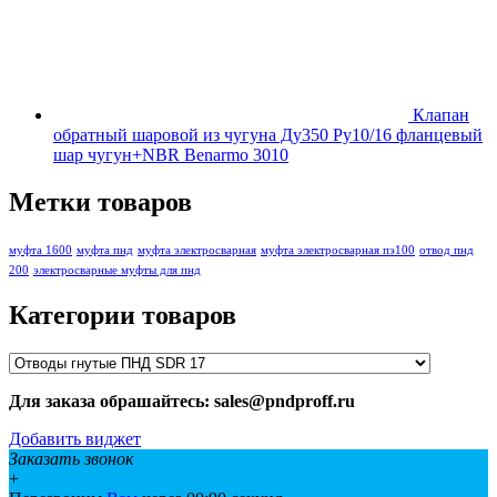
Клапан
обратный шаровой из чугуна Ду350 Ру10/16 фланцевый
шар чугун+NBR Benarmo 3010
Метки товаров
муфта 1600
муфта пнд
муфта электросварная
муфта электросварная пэ100
отвод пнд
200
электросварные муфты для пнд
Категории товаров
Для заказа обрашайтесь: sales@pndproff.ru
Добавить виджет
Заказать звонок
+