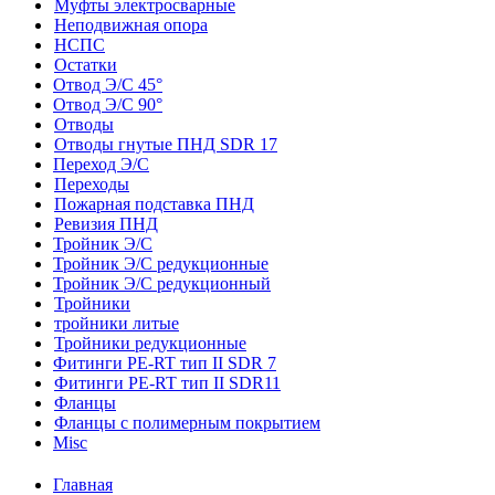
Муфты электросварные
Неподвижная опора
НСПС
Остатки
Отвод Э/С 45°
Отвод Э/С 90°
Отводы
Отводы гнутые ПНД SDR 17
Переход Э/С
Переходы
Пожарная подставка ПНД
Ревизия ПНД
Тройник Э/С
Тройник Э/С редукционные
Тройник Э/С редукционный
Тройники
тройники литые
Тройники редукционные
Фитинги PE-RT тип II SDR 7
Фитинги PE-RT тип II SDR11
Фланцы
Фланцы с полимерным покрытием
Misc
Главная