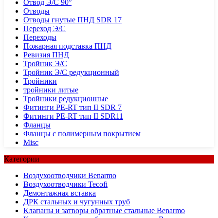
Отвод Э/С 90°
Отводы
Отводы гнутые ПНД SDR 17
Переход Э/С
Переходы
Пожарная подставка ПНД
Ревизия ПНД
Тройник Э/С
Тройник Э/С редукционный
Тройники
тройники литые
Тройники редукционные
Фитинги PE-RT тип II SDR 7
Фитинги PE-RT тип II SDR11
Фланцы
Фланцы с полимерным покрытием
Misc
Категории
Воздухоотводчики Benarmo
Воздухоотводчики Tecofi
Демонтажная вставка
ДРК стальных и чугунных труб
Клапаны и затворы обратные стальные Benarmo