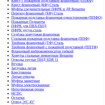
Крест с пожарной подставкой фланцевый (ППКФ)
Крест фланцевый (КФ) Сталь
Муфты соединительные ПФРК и ДР Benarmo
Переход фланцевый (ХФ) Сталь
Пожарная подставка фланцевая односторонняя (ППФО)
Пожарные Гидранты
ПФРК для ПВХ/ПНД
ПФРК чугун.сталь
Седёлка хомутовая фланцевая
Стальная пожарная подставка фланцевая (ППФ)
Тройник фланцевый (ТФ) Сталь
Тройник фланцевый с пожарной подставкой (ППТФ)
Фланцевый виброкомпенсатор гибкий
Хомуты стальные ремонтные Benarmo
Отводы гнутые ПНД SDR 11
Втулки
Заглушка литая
Крестовины
Литые отводы
Муфты защитные
Муфты электросварные
Неподвижная опора
НСПС
Остатки
Отвод Э/С 45°