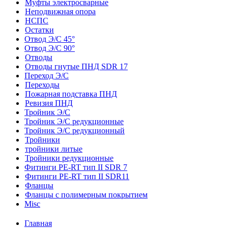
Муфты электросварные
Неподвижная опора
НСПС
Остатки
Отвод Э/С 45°
Отвод Э/С 90°
Отводы
Отводы гнутые ПНД SDR 17
Переход Э/С
Переходы
Пожарная подставка ПНД
Ревизия ПНД
Тройник Э/С
Тройник Э/С редукционные
Тройник Э/С редукционный
Тройники
тройники литые
Тройники редукционные
Фитинги PE-RT тип II SDR 7
Фитинги PE-RT тип II SDR11
Фланцы
Фланцы с полимерным покрытием
Misc
Главная