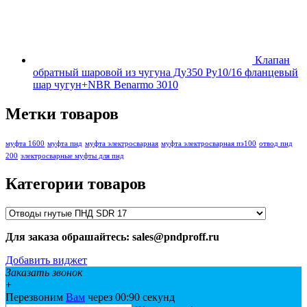
Клапан
обратный шаровой из чугуна Ду350 Ру10/16 фланцевый
шар чугун+NBR Benarmo 3010
Метки товаров
муфта 1600
муфта пнд
муфта электросварная
муфта электросварная пэ100
отвод пнд
200
электросварные муфты для пнд
Категории товаров
Для заказа обрашайтесь: sales@pndproff.ru
Добавить виджет
Заказать звонок
+
Перезвоним
Вам
через 00:
90
секунд