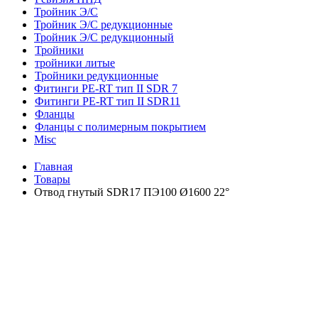
Тройник Э/С
Тройник Э/С редукционные
Тройник Э/С редукционный
Тройники
тройники литые
Тройники редукционные
Фитинги PE-RT тип II SDR 7
Фитинги PE-RT тип II SDR11
Фланцы
Фланцы с полимерным покрытием
Misc
Главная
Товары
Отвод гнутый SDR17 ПЭ100 Ø1600 22°