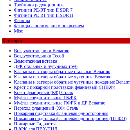
Тройники редукционные
Фитинги PE-RT тип II SDR 7
Фитинги PE-RT тип II SDR11
Фланцы
Фланцы с полимерным покрытием
Misc
Категории
Воздухоотводчики Benarmo
Воздухоотводчики Tecofi
Демонтажная вставка
ДРК стальных и чугунных труб
Клапаны и затворы обратные стальные Benarmo
Клапаны и затворы обратные чугунные Benarmo
Клапаны и затворы обратные чугунные пожарные Benar
Крест с пожарной подставкой фланцевый (ППКФ)
Крест фланцевый (КФ) Сталь
Муфты соединительные ПФРК
Муфты соединительные ПФРК и ДР Benarmo
Переход фланцевый (ХФ) Сталь
Пожарная подставка фланцевая односторонняя
Пожарная подставка фланцевая односторонняя (ППФО)
Пожарные Гидранты
ПФРК для ПВХ/ПНД