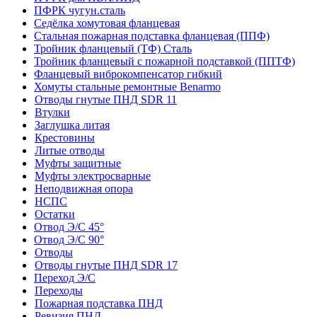
ПФРК чугун.сталь
Седёлка хомутовая фланцевая
Стальная пожарная подставка фланцевая (ППФ)
Тройник фланцевый (ТФ) Сталь
Тройник фланцевый с пожарной подставкой (ППТФ)
Фланцевый виброкомпенсатор гибкий
Хомуты стальные ремонтные Benarmo
Отводы гнутые ПНД SDR 11
Втулки
Заглушка литая
Крестовины
Литые отводы
Муфты защитные
Муфты электросварные
Неподвижная опора
НСПС
Остатки
Отвод Э/С 45°
Отвод Э/С 90°
Отводы
Отводы гнутые ПНД SDR 17
Переход Э/С
Переходы
Пожарная подставка ПНД
Ревизия ПНД