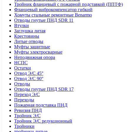
Тройник фланцевый с пожарной подставкой (ППТФ)
Фланцевый виброкомпенсатор гибкий
Хомуты стальные ремонтные Benarmo
Отводы гнутые ПНД SDR 11
Втулки
Заглушка литая
Крестовины
Литые отводы
Муфты защитные
Муфты электросварные
Неподвижная опора
НСПС
Остатки
Отвод Э/С 45°
Отвод Э/С 90°
Отводы
Отводы гнутые ПНД SDR 17
Переход Э/С
Переходы
Пожарная подставка ПНД
Ревизия ПНД
Тройник Э/С
Тройник Э/С редукционный
Тройники
тройники литые