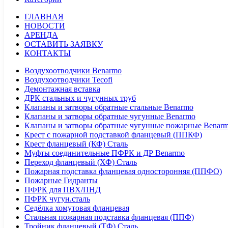
ГЛАВНАЯ
НОВОСТИ
АРЕНДА
ОСТАВИТЬ ЗАЯВКУ
КОНТАКТЫ
Воздухоотводчики Benarmo
Воздухоотводчики Tecofi
Демонтажная вставка
ДРК стальных и чугунных труб
Клапаны и затворы обратные стальные Benarmo
Клапаны и затворы обратные чугунные Benarmo
Клапаны и затворы обратные чугунные пожарные Benar
Крест с пожарной подставкой фланцевый (ППКФ)
Крест фланцевый (КФ) Сталь
Муфты соединительные ПФРК и ДР Benarmo
Переход фланцевый (ХФ) Сталь
Пожарная подставка фланцевая односторонняя (ППФО)
Пожарные Гидранты
ПФРК для ПВХ/ПНД
ПФРК чугун.сталь
Седёлка хомутовая фланцевая
Стальная пожарная подставка фланцевая (ППФ)
Тройник фланцевый (ТФ) Сталь