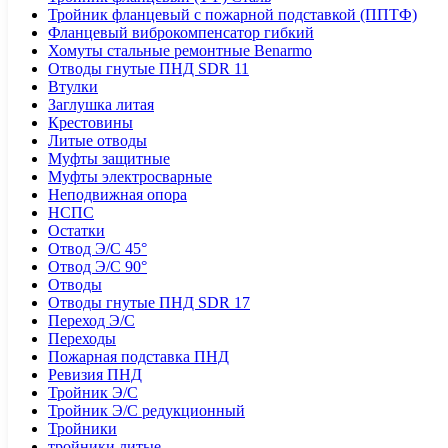
Тройник фланцевый с пожарной подставкой (ППТФ)
Фланцевый виброкомпенсатор гибкий
Хомуты стальные ремонтные Benarmo
Отводы гнутые ПНД SDR 11
Втулки
Заглушка литая
Крестовины
Литые отводы
Муфты защитные
Муфты электросварные
Неподвижная опора
НСПС
Остатки
Отвод Э/С 45°
Отвод Э/С 90°
Отводы
Отводы гнутые ПНД SDR 17
Переход Э/С
Переходы
Пожарная подставка ПНД
Ревизия ПНД
Тройник Э/С
Тройник Э/С редукционный
Тройники
тройники литые