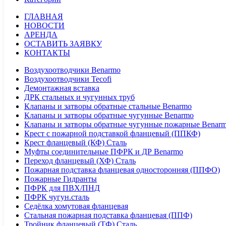
ГЛАВНАЯ
НОВОСТИ
АРЕНДА
ОСТАВИТЬ ЗАЯВКУ
КОНТАКТЫ
Воздухоотводчики Benarmo
Воздухоотводчики Tecofi
Демонтажная вставка
ДРК стальных и чугунных труб
Клапаны и затворы обратные стальные Benarmo
Клапаны и затворы обратные чугунные Benarmo
Клапаны и затворы обратные чугунные пожарные Benar
Крест с пожарной подставкой фланцевый (ППКФ)
Крест фланцевый (КФ) Сталь
Муфты соединительные ПФРК и ДР Benarmo
Переход фланцевый (ХФ) Сталь
Пожарная подставка фланцевая односторонняя (ППФО)
Пожарные Гидранты
ПФРК для ПВХ/ПНД
ПФРК чугун.сталь
Седёлка хомутовая фланцевая
Стальная пожарная подставка фланцевая (ППФ)
Тройник фланцевый (ТФ) Сталь