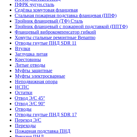
ПФРК чугун.сталь
Седёлка хомутовая фланцевая
Стальная пожарная подставка фланцевая (ППФ)
Тройник фланцевый (ТФ) Сталь
Тройник фланцевый с пожарной подставкой (ППТФ)
Фланцевый виброкомпенсатор гибкий
Хомуты стальные ремонтные Benarmo
Отводы гнутые ПНД SDR 11
Втулки
Заглушка литая
Крестовины
Литые отводы
Муфты защитные
Муфты электросварные
Неподвижная опора
НСПС
Остатки
Отвод Э/С 45°
Отвод Э/С 90°
Отводы
Отводы гнутые ПНД SDR 17
Переход Э/С
Переходы
Пожарная подставка ПНД
Ревизия ПНД