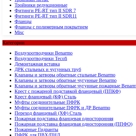
Тройники редукционные
Фитинги PE-RT тип II SDR 7
Фитинги PE-RT тип II SDR11
Фланцы
Фланцы с полимерным покрытием
Misc
Категории
Воздухоотводчики Benarmo
Воздухоотводчики Tecofi
Демонтажная вставка
ДРК стальных и чугунных труб
Клапаны и затворы обратные стальные Benarmo
Клапаны и затворы обратные чугунные Benarmo
Клапаны и затворы обратные чугунные пожарные Benar
Крест с пожарной подставкой фланцевый (ППКФ)
Крест фланцевый (КФ) Сталь
Муфты соединительные ПФРК
Муфты соединительные ПФРК и ДР Benarmo
Переход фланцевый (ХФ) Сталь
Пожарная подставка фланцевая односторонняя
Пожарная подставка фланцевая односторонняя (ППФО)
Пожарные Гидранты
ПФРК для ПВХ/ПНД