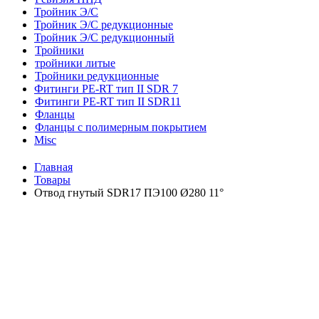
Тройник Э/С
Тройник Э/С редукционные
Тройник Э/С редукционный
Тройники
тройники литые
Тройники редукционные
Фитинги PE-RT тип II SDR 7
Фитинги PE-RT тип II SDR11
Фланцы
Фланцы с полимерным покрытием
Misc
Главная
Товары
Отвод гнутый SDR17 ПЭ100 Ø280 11°