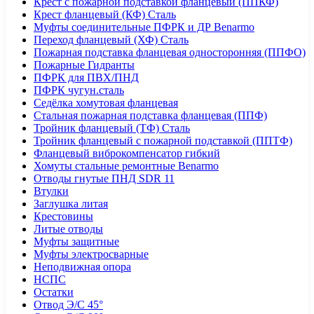
Крест с пожарной подставкой фланцевый (ППКФ)
Крест фланцевый (КФ) Сталь
Муфты соединительные ПФРК и ДР Benarmo
Переход фланцевый (ХФ) Сталь
Пожарная подставка фланцевая односторонняя (ППФО)
Пожарные Гидранты
ПФРК для ПВХ/ПНД
ПФРК чугун.сталь
Седёлка хомутовая фланцевая
Стальная пожарная подставка фланцевая (ППФ)
Тройник фланцевый (ТФ) Сталь
Тройник фланцевый с пожарной подставкой (ППТФ)
Фланцевый виброкомпенсатор гибкий
Хомуты стальные ремонтные Benarmo
Отводы гнутые ПНД SDR 11
Втулки
Заглушка литая
Крестовины
Литые отводы
Муфты защитные
Муфты электросварные
Неподвижная опора
НСПС
Остатки
Отвод Э/С 45°