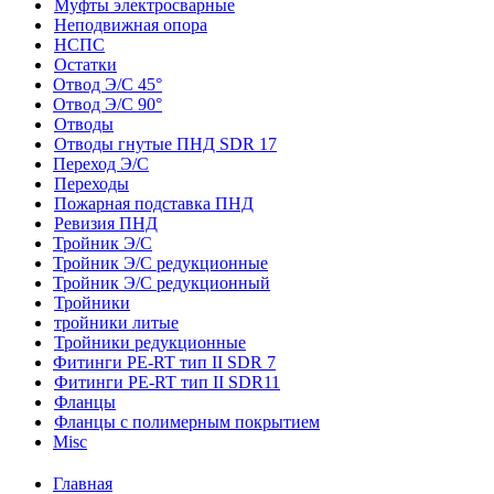
Муфты электросварные
Неподвижная опора
НСПС
Остатки
Отвод Э/С 45°
Отвод Э/С 90°
Отводы
Отводы гнутые ПНД SDR 17
Переход Э/С
Переходы
Пожарная подставка ПНД
Ревизия ПНД
Тройник Э/С
Тройник Э/С редукционные
Тройник Э/С редукционный
Тройники
тройники литые
Тройники редукционные
Фитинги PE-RT тип II SDR 7
Фитинги PE-RT тип II SDR11
Фланцы
Фланцы с полимерным покрытием
Misc
Главная