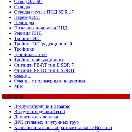
Отвод Э/С 90°
Отводы
Отводы гнутые ПНД SDR 17
Переход Э/С
Переходы
Пожарная подставка ПНД
Ревизия ПНД
Тройник Э/С
Тройник Э/С редукционный
Тройники
тройники литые
Тройники редукционные
Фитинги PE-RT тип II SDR 7
Фитинги PE-RT тип II SDR11
Фланцы
Фланцы с полимерным покрытием
Misc
Категории
Воздухоотводчики Benarmo
Воздухоотводчики Tecofi
Демонтажная вставка
ДРК стальных и чугунных труб
Клапаны и затворы обратные стальные Benarmo