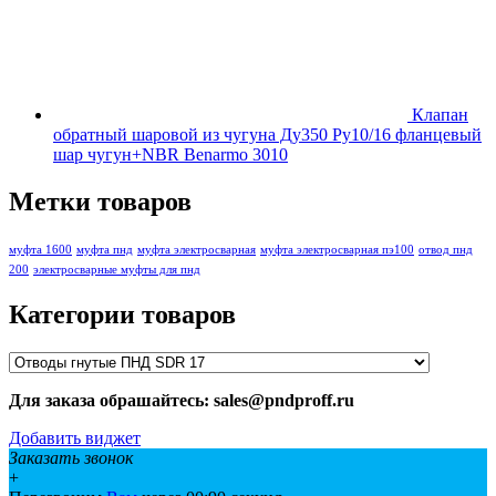
Клапан
обратный шаровой из чугуна Ду350 Ру10/16 фланцевый
шар чугун+NBR Benarmo 3010
Метки товаров
муфта 1600
муфта пнд
муфта электросварная
муфта электросварная пэ100
отвод пнд
200
электросварные муфты для пнд
Категории товаров
Для заказа обрашайтесь: sales@pndproff.ru
Добавить виджет
Заказать звонок
+