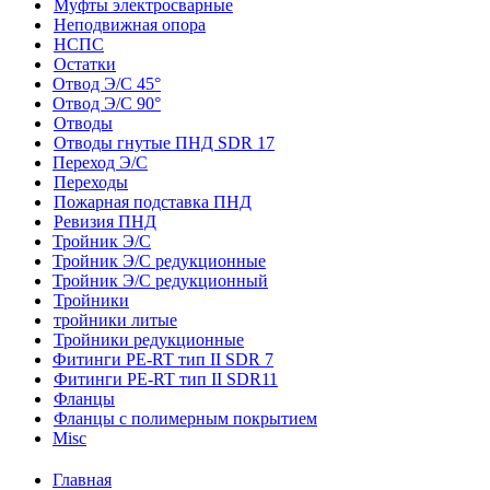
Муфты электросварные
Неподвижная опора
НСПС
Остатки
Отвод Э/С 45°
Отвод Э/С 90°
Отводы
Отводы гнутые ПНД SDR 17
Переход Э/С
Переходы
Пожарная подставка ПНД
Ревизия ПНД
Тройник Э/С
Тройник Э/С редукционные
Тройник Э/С редукционный
Тройники
тройники литые
Тройники редукционные
Фитинги PE-RT тип II SDR 7
Фитинги PE-RT тип II SDR11
Фланцы
Фланцы с полимерным покрытием
Misc
Главная