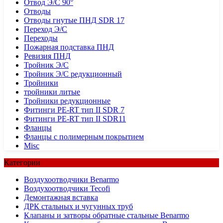
Отвод Э/С 90°
Отводы
Отводы гнутые ПНД SDR 17
Переход Э/С
Переходы
Пожарная подставка ПНД
Ревизия ПНД
Тройник Э/С
Тройник Э/С редукционный
Тройники
тройники литые
Тройники редукционные
Фитинги PE-RT тип II SDR 7
Фитинги PE-RT тип II SDR11
Фланцы
Фланцы с полимерным покрытием
Misc
Категории
Воздухоотводчики Benarmo
Воздухоотводчики Tecofi
Демонтажная вставка
ДРК стальных и чугунных труб
Клапаны и затворы обратные стальные Benarmo