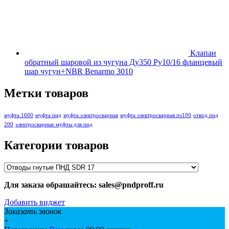
Клапан
обратный шаровой из чугуна Ду350 Ру10/16 фланцевый
шар чугун+NBR Benarmo 3010
Метки товаров
муфта 1600
муфта пнд
муфта электросварная
муфта электросварная пэ100
отвод пнд
200
электросварные муфты для пнд
Категории товаров
Для заказа обрашайтесь: sales@pndproff.ru
Добавить виджет
Заказать звонок
+