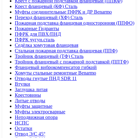
Крест с пожарной подставкой фланцевый (ППКФ)
Крест фланцевый (КФ) Сталь
Муфты соединительные ПФРК и ДР Benarmo
Переход фланцевый (ХФ) Сталь
Пожарная подставка фланцевая односторонняя (ППФО)
Пожарные Гидранты
ПФРК для ПВХ/ПНД
ПФРК чугун.сталь
Седёлка хомутовая фланцевая
Стальная пожарная подставка фланцевая (ППФ)
Тройник фланцевый (ТФ) Сталь
Тройник фланцевый с пожарной подставкой (ППТФ)
Фланцевый виброкомпенсатор гибкий
Хомуты стальные ремонтные Benarmo
Отводы гнутые ПНД SDR 11
Втулки
Заглушка литая
Крестовины
Литые отводы
Муфты защитные
Муфты электросварные
Неподвижная опора
НСПС
Остатки
Отвод Э/С 45°