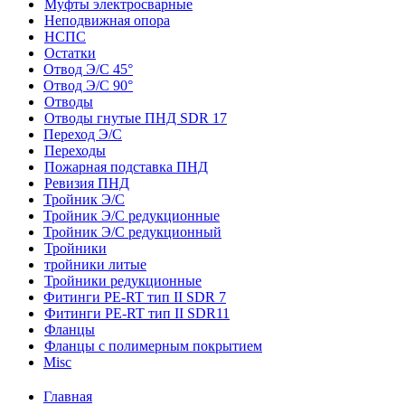
Муфты электросварные
Неподвижная опора
НСПС
Остатки
Отвод Э/С 45°
Отвод Э/С 90°
Отводы
Отводы гнутые ПНД SDR 17
Переход Э/С
Переходы
Пожарная подставка ПНД
Ревизия ПНД
Тройник Э/С
Тройник Э/С редукционные
Тройник Э/С редукционный
Тройники
тройники литые
Тройники редукционные
Фитинги PE-RT тип II SDR 7
Фитинги PE-RT тип II SDR11
Фланцы
Фланцы с полимерным покрытием
Misc
Главная