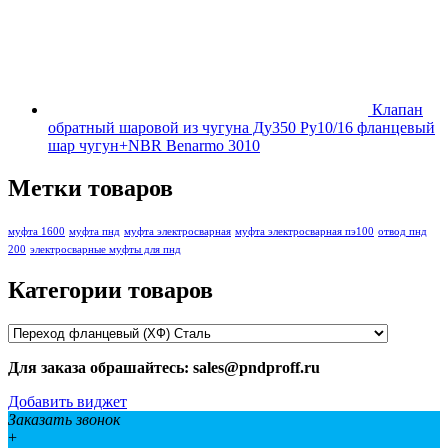
Клапан
обратный шаровой из чугуна Ду350 Ру10/16 фланцевый
шар чугун+NBR Benarmo 3010
Метки товаров
муфта 1600
муфта пнд
муфта электросварная
муфта электросварная пэ100
отвод пнд
200
электросварные муфты для пнд
Категории товаров
Для заказа обрашайтесь: sales@pndproff.ru
Добавить виджет
Заказать звонок
+