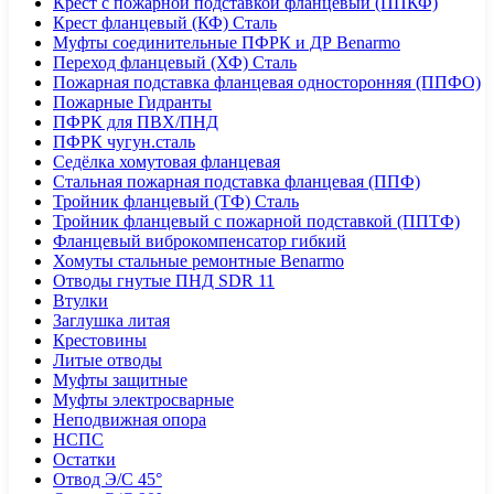
Крест с пожарной подставкой фланцевый (ППКФ)
Крест фланцевый (КФ) Сталь
Муфты соединительные ПФРК и ДР Benarmo
Переход фланцевый (ХФ) Сталь
Пожарная подставка фланцевая односторонняя (ППФО)
Пожарные Гидранты
ПФРК для ПВХ/ПНД
ПФРК чугун.сталь
Седёлка хомутовая фланцевая
Стальная пожарная подставка фланцевая (ППФ)
Тройник фланцевый (ТФ) Сталь
Тройник фланцевый с пожарной подставкой (ППТФ)
Фланцевый виброкомпенсатор гибкий
Хомуты стальные ремонтные Benarmo
Отводы гнутые ПНД SDR 11
Втулки
Заглушка литая
Крестовины
Литые отводы
Муфты защитные
Муфты электросварные
Неподвижная опора
НСПС
Остатки
Отвод Э/С 45°