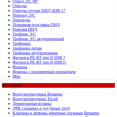
Отвод Э/С 90°
Отводы
Отводы гнутые ПНД SDR 17
Переход Э/С
Переходы
Пожарная подставка ПНД
Ревизия ПНД
Тройник Э/С
Тройник Э/С редукционный
Тройники
тройники литые
Тройники редукционные
Фитинги PE-RT тип II SDR 7
Фитинги PE-RT тип II SDR11
Фланцы
Фланцы с полимерным покрытием
Misc
Категории
Воздухоотводчики Benarmo
Воздухоотводчики Tecofi
Демонтажная вставка
ДРК стальных и чугунных труб
Клапаны и затворы обратные стальные Benarmo