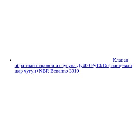
Клапан
обратный шаровой из чугуна Ду400 Ру10/16 фланцевый
шар чугун+NBR Benarmo 3010