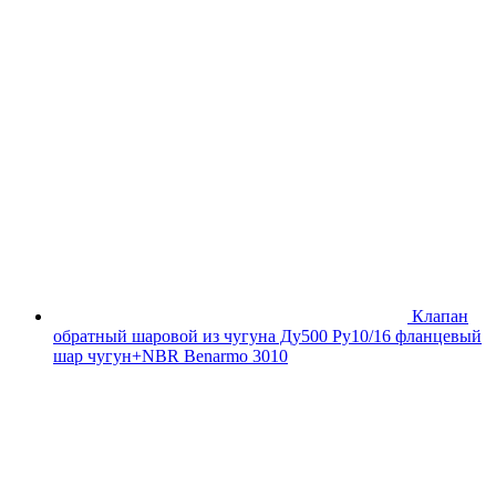
Клапан
обратный шаровой из чугуна Ду500 Ру10/16 фланцевый
шар чугун+NBR Benarmo 3010