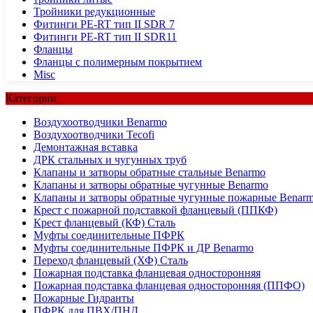
Тройники редукционные
Фитинги PE-RT тип II SDR 7
Фитинги PE-RT тип II SDR11
Фланцы
Фланцы с полимерным покрытием
Misc
Категории
Воздухоотводчики Benarmo
Воздухоотводчики Tecofi
Демонтажная вставка
ДРК стальных и чугунных труб
Клапаны и затворы обратные стальные Benarmo
Клапаны и затворы обратные чугунные Benarmo
Клапаны и затворы обратные чугунные пожарные Benar
Крест с пожарной подставкой фланцевый (ППКФ)
Крест фланцевый (КФ) Сталь
Муфты соединительные ПФРК
Муфты соединительные ПФРК и ДР Benarmo
Переход фланцевый (ХФ) Сталь
Пожарная подставка фланцевая односторонняя
Пожарная подставка фланцевая односторонняя (ППФО)
Пожарные Гидранты
ПФРК для ПВХ/ПНД