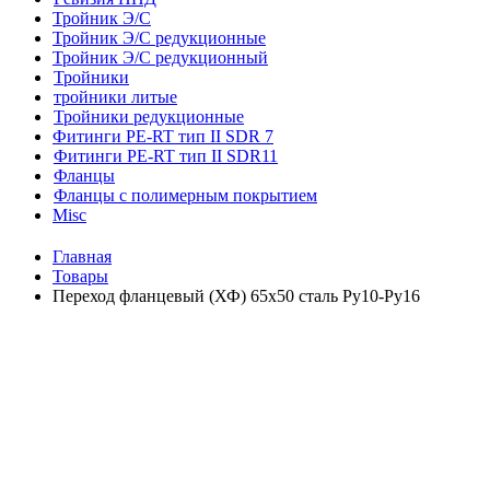
Тройник Э/С
Тройник Э/С редукционные
Тройник Э/С редукционный
Тройники
тройники литые
Тройники редукционные
Фитинги PE-RT тип II SDR 7
Фитинги PE-RT тип II SDR11
Фланцы
Фланцы с полимерным покрытием
Misc
Главная
Товары
Переход фланцевый (ХФ) 65х50 сталь Ру10-Ру16