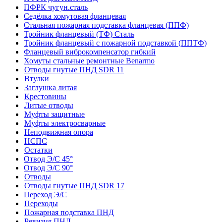
ПФРК чугун.сталь
Седёлка хомутовая фланцевая
Стальная пожарная подставка фланцевая (ППФ)
Тройник фланцевый (ТФ) Сталь
Тройник фланцевый с пожарной подставкой (ППТФ)
Фланцевый виброкомпенсатор гибкий
Хомуты стальные ремонтные Benarmo
Отводы гнутые ПНД SDR 11
Втулки
Заглушка литая
Крестовины
Литые отводы
Муфты защитные
Муфты электросварные
Неподвижная опора
НСПС
Остатки
Отвод Э/С 45°
Отвод Э/С 90°
Отводы
Отводы гнутые ПНД SDR 17
Переход Э/С
Переходы
Пожарная подставка ПНД
Ревизия ПНД