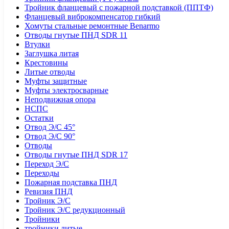
Тройник фланцевый с пожарной подставкой (ППТФ)
Фланцевый виброкомпенсатор гибкий
Хомуты стальные ремонтные Benarmo
Отводы гнутые ПНД SDR 11
Втулки
Заглушка литая
Крестовины
Литые отводы
Муфты защитные
Муфты электросварные
Неподвижная опора
НСПС
Остатки
Отвод Э/С 45°
Отвод Э/С 90°
Отводы
Отводы гнутые ПНД SDR 17
Переход Э/С
Переходы
Пожарная подставка ПНД
Ревизия ПНД
Тройник Э/С
Тройник Э/С редукционный
Тройники
тройники литые