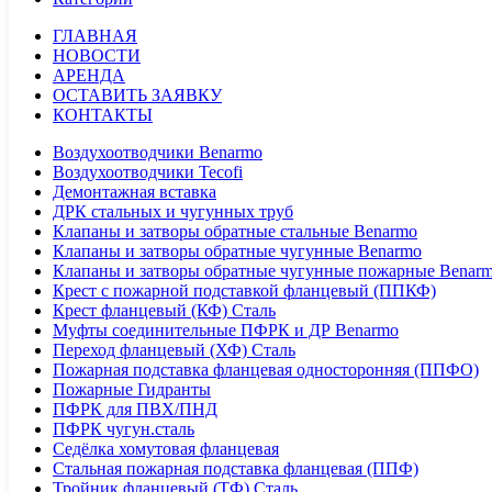
ГЛАВНАЯ
НОВОСТИ
АРЕНДА
ОСТАВИТЬ ЗАЯВКУ
КОНТАКТЫ
Воздухоотводчики Benarmo
Воздухоотводчики Tecofi
Демонтажная вставка
ДРК стальных и чугунных труб
Клапаны и затворы обратные стальные Benarmo
Клапаны и затворы обратные чугунные Benarmo
Клапаны и затворы обратные чугунные пожарные Benar
Крест с пожарной подставкой фланцевый (ППКФ)
Крест фланцевый (КФ) Сталь
Муфты соединительные ПФРК и ДР Benarmo
Переход фланцевый (ХФ) Сталь
Пожарная подставка фланцевая односторонняя (ППФО)
Пожарные Гидранты
ПФРК для ПВХ/ПНД
ПФРК чугун.сталь
Седёлка хомутовая фланцевая
Стальная пожарная подставка фланцевая (ППФ)
Тройник фланцевый (ТФ) Сталь