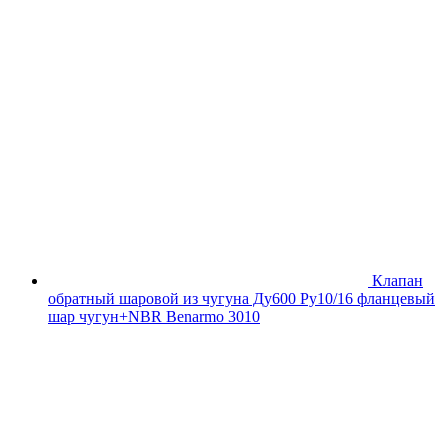
Клапан
обратный шаровой из чугуна Ду600 Ру10/16 фланцевый
шар чугун+NBR Benarmo 3010