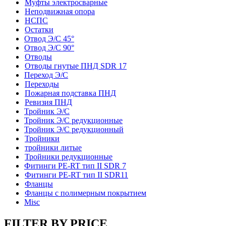
Муфты электросварные
Неподвижная опора
НСПС
Остатки
Отвод Э/С 45°
Отвод Э/С 90°
Отводы
Отводы гнутые ПНД SDR 17
Переход Э/С
Переходы
Пожарная подставка ПНД
Ревизия ПНД
Тройник Э/С
Тройник Э/С редукционные
Тройник Э/С редукционный
Тройники
тройники литые
Тройники редукционные
Фитинги PE-RT тип II SDR 7
Фитинги PE-RT тип II SDR11
Фланцы
Фланцы с полимерным покрытием
Misc
FILTER BY PRICE