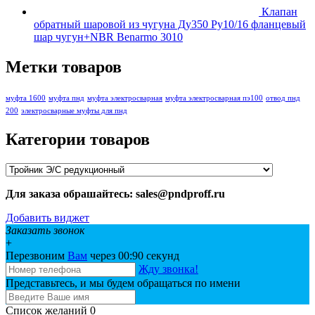
Клапан
обратный шаровой из чугуна Ду350 Ру10/16 фланцевый
шар чугун+NBR Benarmo 3010
Метки товаров
муфта 1600
муфта пнд
муфта электросварная
муфта электросварная пэ100
отвод пнд
200
электросварные муфты для пнд
Категории товаров
Для заказа обрашайтесь: sales@pndproff.ru
Добавить виджет
Заказать звонок
+
Перезвоним
Вам
через 00:
90
секунд
Жду звонка!
Представьтесь, и мы будем обращаться по имени
Список желаний
0