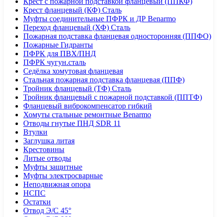
Крест с пожарной подставкой фланцевый (ППКФ)
Крест фланцевый (КФ) Сталь
Муфты соединительные ПФРК и ДР Benarmo
Переход фланцевый (ХФ) Сталь
Пожарная подставка фланцевая односторонняя (ППФО)
Пожарные Гидранты
ПФРК для ПВХ/ПНД
ПФРК чугун.сталь
Седёлка хомутовая фланцевая
Стальная пожарная подставка фланцевая (ППФ)
Тройник фланцевый (ТФ) Сталь
Тройник фланцевый с пожарной подставкой (ППТФ)
Фланцевый виброкомпенсатор гибкий
Хомуты стальные ремонтные Benarmo
Отводы гнутые ПНД SDR 11
Втулки
Заглушка литая
Крестовины
Литые отводы
Муфты защитные
Муфты электросварные
Неподвижная опора
НСПС
Остатки
Отвод Э/С 45°