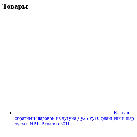
Товары
Клапан
обратный шаровой из чугуна Ду25 Ру16 фланцевый шар
чугун+NBR Benarmo 3011