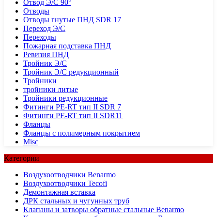
Отвод Э/С 90°
Отводы
Отводы гнутые ПНД SDR 17
Переход Э/С
Переходы
Пожарная подставка ПНД
Ревизия ПНД
Тройник Э/С
Тройник Э/С редукционный
Тройники
тройники литые
Тройники редукционные
Фитинги PE-RT тип II SDR 7
Фитинги PE-RT тип II SDR11
Фланцы
Фланцы с полимерным покрытием
Misc
Категории
Воздухоотводчики Benarmo
Воздухоотводчики Tecofi
Демонтажная вставка
ДРК стальных и чугунных труб
Клапаны и затворы обратные стальные Benarmo