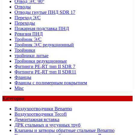
Отвод Э/С 90°
Отводы
Отводы гнутые ПНД SDR 17
Переход Э/С
Переходы
Пожарная подставка ПНД
Ревизия ПНД
Тройник Э/С
Тройник Э/С редукционный
Тройники
тройники литые
Тройники редукционные
Фитинги PE-RT тип II SDR 7
Фитинги PE-RT тип II SDR11
Фланцы
Фланцы с полимерным покрытием
Misc
Категории
Воздухоотводчики Benarmo
Воздухоотводчики Tecofi
Демонтажная вставка
ДРК стальных и чугунных труб
Клапаны и затворы обратные стальные Benarmo