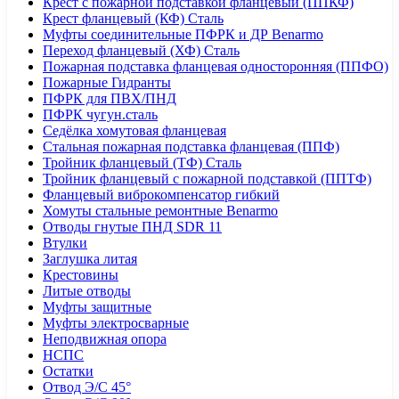
Крест с пожарной подставкой фланцевый (ППКФ)
Крест фланцевый (КФ) Сталь
Муфты соединительные ПФРК и ДР Benarmo
Переход фланцевый (ХФ) Сталь
Пожарная подставка фланцевая односторонняя (ППФО)
Пожарные Гидранты
ПФРК для ПВХ/ПНД
ПФРК чугун.сталь
Седёлка хомутовая фланцевая
Стальная пожарная подставка фланцевая (ППФ)
Тройник фланцевый (ТФ) Сталь
Тройник фланцевый с пожарной подставкой (ППТФ)
Фланцевый виброкомпенсатор гибкий
Хомуты стальные ремонтные Benarmo
Отводы гнутые ПНД SDR 11
Втулки
Заглушка литая
Крестовины
Литые отводы
Муфты защитные
Муфты электросварные
Неподвижная опора
НСПС
Остатки
Отвод Э/С 45°