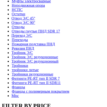
Муфты электросварные
Неподвижная опора
НСПС
Остатки
Отвод Э/С 45°
Отвод Э/С 90°
Отводы
Отводы гнутые ПНД SDR 17
Переход Э/С
Переходы
Пожарная подставка ПНД
Ревизия ПНД
Тройник Э/С
Тройник Э/С редукционные
Тройник Э/С редукционный
Тройники
тройники литые
Тройники редукционные
Фитинги PE-RT тип II SDR 7
Фитинги PE-RT тип II SDR11
Фланцы
Фланцы с полимерным покрытием
Misc
FILTER BY PRICE