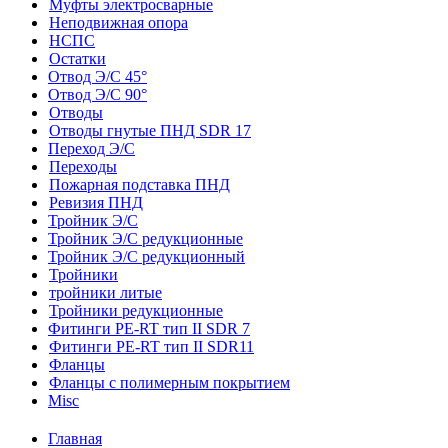
Муфты электросварные
Неподвижная опора
НСПС
Остатки
Отвод Э/С 45°
Отвод Э/С 90°
Отводы
Отводы гнутые ПНД SDR 17
Переход Э/С
Переходы
Пожарная подставка ПНД
Ревизия ПНД
Тройник Э/С
Тройник Э/С редукционные
Тройник Э/С редукционный
Тройники
тройники литые
Тройники редукционные
Фитинги PE-RT тип II SDR 7
Фитинги PE-RT тип II SDR11
Фланцы
Фланцы с полимерным покрытием
Misc
Главная