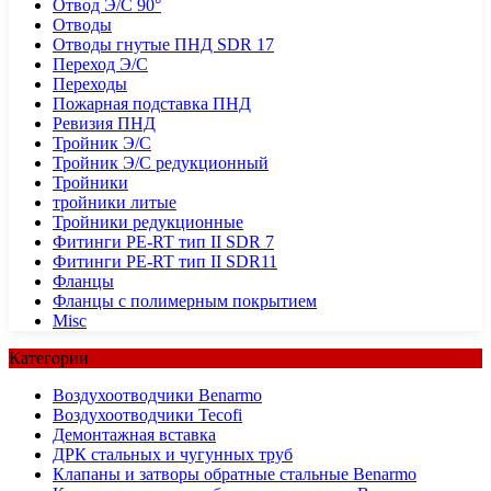
Отвод Э/С 90°
Отводы
Отводы гнутые ПНД SDR 17
Переход Э/С
Переходы
Пожарная подставка ПНД
Ревизия ПНД
Тройник Э/С
Тройник Э/С редукционный
Тройники
тройники литые
Тройники редукционные
Фитинги PE-RT тип II SDR 7
Фитинги PE-RT тип II SDR11
Фланцы
Фланцы с полимерным покрытием
Misc
Категории
Воздухоотводчики Benarmo
Воздухоотводчики Tecofi
Демонтажная вставка
ДРК стальных и чугунных труб
Клапаны и затворы обратные стальные Benarmo