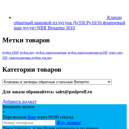
Клапан
обратный шаровой из чугуна Ду350 Ру10/16 фланцевый
шар чугун+NBR Benarmo 3010
Метки товаров
муфта 1600
муфта пнд
муфта электросварная
муфта электросварная пэ100
отвод пнд
200
электросварные муфты для пнд
Категории товаров
Для заказа обрашайтесь: sales@pndproff.ru
Добавить виджет
Заказать звонок
+
Перезвоним
Вам
через 00:
90
секунд
Жду звонка!
Представьтесь, и мы будем обращаться по имени