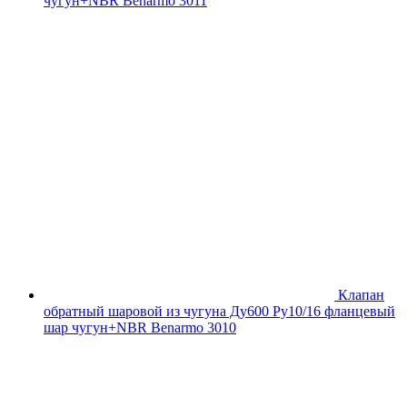
чугун+NBR Benarmo 3011
Клапан
обратный шаровой из чугуна Ду600 Ру10/16 фланцевый
шар чугун+NBR Benarmo 3010