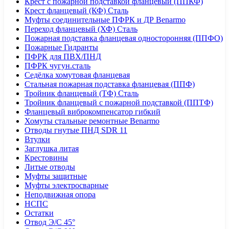
Крест с пожарной подставкой фланцевый (ППКФ)
Крест фланцевый (КФ) Сталь
Муфты соединительные ПФРК и ДР Benarmo
Переход фланцевый (ХФ) Сталь
Пожарная подставка фланцевая односторонняя (ППФО)
Пожарные Гидранты
ПФРК для ПВХ/ПНД
ПФРК чугун.сталь
Седёлка хомутовая фланцевая
Стальная пожарная подставка фланцевая (ППФ)
Тройник фланцевый (ТФ) Сталь
Тройник фланцевый с пожарной подставкой (ППТФ)
Фланцевый виброкомпенсатор гибкий
Хомуты стальные ремонтные Benarmo
Отводы гнутые ПНД SDR 11
Втулки
Заглушка литая
Крестовины
Литые отводы
Муфты защитные
Муфты электросварные
Неподвижная опора
НСПС
Остатки
Отвод Э/С 45°