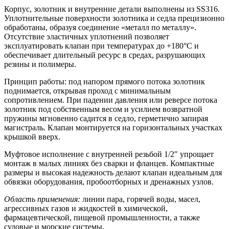
Корпус, золотник и внутренние детали выполнены из SS316.
Уплотнительные поверхности золотника и седла прецизионно
обработаны, образуя соединение «металл по металлу».
Отсутствие эластичных уплотнений позволяет
эксплуатировать клапан при температурах до +180°C и
обеспечивает длительный ресурс в средах, разрушающих
резины и полимеры.
Принцип работы: под напором прямого потока золотник
поднимается, открывая проход с минимальным
сопротивлением. При падении давления или реверсе потока
золотник под собственным весом и усилием возвратной
пружины мгновенно садится в седло, герметично запирая
магистраль. Клапан монтируется на горизонтальных участках
крышкой вверх.
Муфтовое исполнение с внутренней резьбой 1/2″ упрощает
монтаж в малых линиях без сварки и фланцев. Компактные
размеры и высокая надежность делают клапан идеальным для
обвязки оборудования, пробоотборных и дренажных узлов.
Область применения:
линии пара, горячей воды, масел,
агрессивных газов и жидкостей в химической,
фармацевтической, пищевой промышленности, а также
судовые и морские системы.