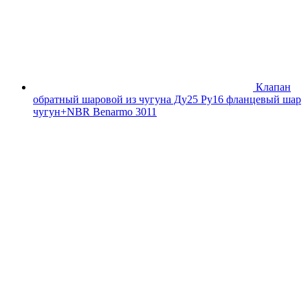
Клапан
обратный шаровой из чугуна Ду25 Ру16 фланцевый шар
чугун+NBR Benarmo 3011