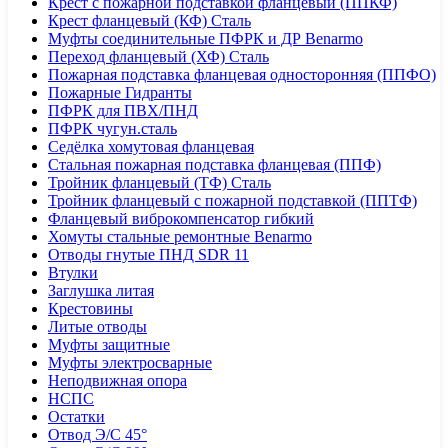
Крест с пожарной подставкой фланцевый (ППКФ)
Крест фланцевый (КФ) Сталь
Муфты соединительные ПФРК и ДР Benarmo
Переход фланцевый (ХФ) Сталь
Пожарная подставка фланцевая односторонняя (ППФО)
Пожарные Гидранты
ПФРК для ПВХ/ПНД
ПФРК чугун.сталь
Седёлка хомутовая фланцевая
Стальная пожарная подставка фланцевая (ППФ)
Тройник фланцевый (ТФ) Сталь
Тройник фланцевый с пожарной подставкой (ППТФ)
Фланцевый виброкомпенсатор гибкий
Хомуты стальные ремонтные Benarmo
Отводы гнутые ПНД SDR 11
Втулки
Заглушка литая
Крестовины
Литые отводы
Муфты защитные
Муфты электросварные
Неподвижная опора
НСПС
Остатки
Отвод Э/С 45°