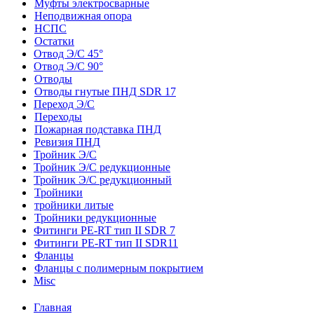
Муфты электросварные
Неподвижная опора
НСПС
Остатки
Отвод Э/С 45°
Отвод Э/С 90°
Отводы
Отводы гнутые ПНД SDR 17
Переход Э/С
Переходы
Пожарная подставка ПНД
Ревизия ПНД
Тройник Э/С
Тройник Э/С редукционные
Тройник Э/С редукционный
Тройники
тройники литые
Тройники редукционные
Фитинги PE-RT тип II SDR 7
Фитинги PE-RT тип II SDR11
Фланцы
Фланцы с полимерным покрытием
Misc
Главная