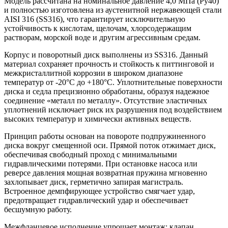
Модель рассчитана на номинальное давление 4,0 МПа (Ру40)
и полностью изготовлена из аустенитной нержавеющей стали
AISI 316 (SS316), что гарантирует исключительную
устойчивость к кислотам, щелочам, хлорсодержащим
растворам, морской воде и другим агрессивным средам.
Корпус и поворотный диск выполнены из SS316. Данный
материал сохраняет прочность и стойкость к питтинговой и
межкристаллитной коррозии в широком диапазоне
температур от -20°C до +180°C. Уплотнительные поверхности
диска и седла прецизионно обработаны, образуя надежное
соединение «металл по металлу». Отсутствие эластичных
уплотнений исключает риск их разрушения под воздействием
высоких температур и химически активных веществ.
Принцип работы основан на повороте подпружиненного
диска вокруг смещенной оси. Прямой поток отжимает диск,
обеспечивая свободный проход с минимальными
гидравлическими потерями. При остановке насоса или
реверсе давления мощная возвратная пружина мгновенно
захлопывает диск, герметично запирая магистраль.
Встроенное демпфирующее устройство смягчает удар,
предотвращает гидравлический удар и обеспечивает
бесшумную работу.
Межфланцевое исполнение упрощает монтаж: клапан