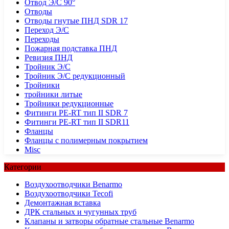
Отвод Э/С 90°
Отводы
Отводы гнутые ПНД SDR 17
Переход Э/С
Переходы
Пожарная подставка ПНД
Ревизия ПНД
Тройник Э/С
Тройник Э/С редукционный
Тройники
тройники литые
Тройники редукционные
Фитинги PE-RT тип II SDR 7
Фитинги PE-RT тип II SDR11
Фланцы
Фланцы с полимерным покрытием
Misc
Категории
Воздухоотводчики Benarmo
Воздухоотводчики Tecofi
Демонтажная вставка
ДРК стальных и чугунных труб
Клапаны и затворы обратные стальные Benarmo