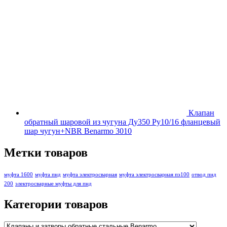
Клапан
обратный шаровой из чугуна Ду350 Ру10/16 фланцевый
шар чугун+NBR Benarmo 3010
Метки товаров
муфта 1600
муфта пнд
муфта электросварная
муфта электросварная пэ100
отвод пнд
200
электросварные муфты для пнд
Категории товаров