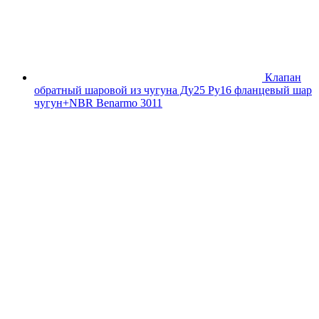
Клапан
обратный шаровой из чугуна Ду25 Ру16 фланцевый шар
чугун+NBR Benarmo 3011