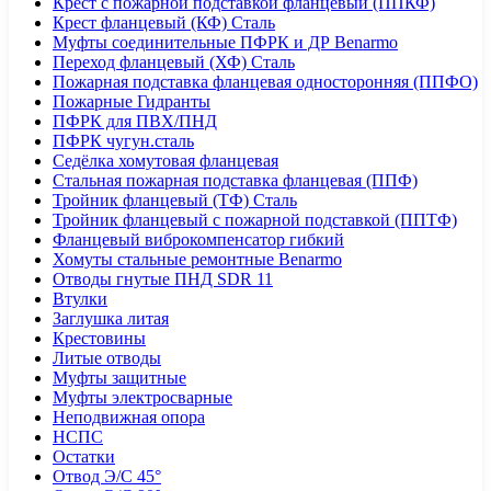
Крест с пожарной подставкой фланцевый (ППКФ)
Крест фланцевый (КФ) Сталь
Муфты соединительные ПФРК и ДР Benarmo
Переход фланцевый (ХФ) Сталь
Пожарная подставка фланцевая односторонняя (ППФО)
Пожарные Гидранты
ПФРК для ПВХ/ПНД
ПФРК чугун.сталь
Седёлка хомутовая фланцевая
Стальная пожарная подставка фланцевая (ППФ)
Тройник фланцевый (ТФ) Сталь
Тройник фланцевый с пожарной подставкой (ППТФ)
Фланцевый виброкомпенсатор гибкий
Хомуты стальные ремонтные Benarmo
Отводы гнутые ПНД SDR 11
Втулки
Заглушка литая
Крестовины
Литые отводы
Муфты защитные
Муфты электросварные
Неподвижная опора
НСПС
Остатки
Отвод Э/С 45°