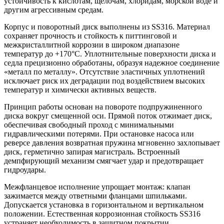
устойчивость к кислотам, щелочам, хлоридам, морской воде и
другим агрессивным средам.
Корпус и поворотный диск выполнены из SS316. Материал
сохраняет прочность и стойкость к питтинговой и
межкристаллитной коррозии в широком диапазоне
температур до +170°C. Уплотнительные поверхности диска и
седла прецизионно обработаны, образуя надежное соединение
«металл по металлу». Отсутствие эластичных уплотнений
исключает риск их деградации под воздействием высоких
температур и химически активных веществ.
Принцип работы основан на повороте подпружиненного
диска вокруг смещенной оси. Прямой поток отжимает диск,
обеспечивая свободный проход с минимальными
гидравлическими потерями. При остановке насоса или
реверсе давления возвратная пружина мгновенно захлопывает
диск, герметично запирая магистраль. Встроенный
демпфирующий механизм смягчает удар и предотвращает
гидроудары.
Межфланцевое исполнение упрощает монтаж: клапан
зажимается между ответными фланцами шпильками.
Допускается установка в горизонтальном и вертикальном
положении. Естественная коррозионная стойкость SS316
устраняет необходимость в защитном покрытии.