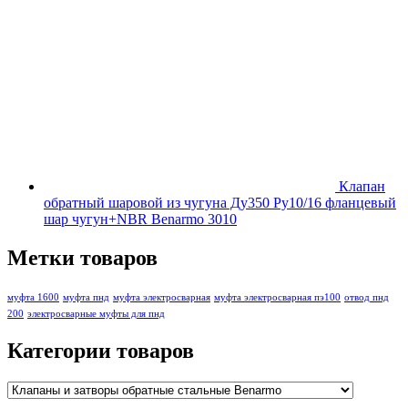
Клапан
обратный шаровой из чугуна Ду350 Ру10/16 фланцевый
шар чугун+NBR Benarmo 3010
Метки товаров
муфта 1600
муфта пнд
муфта электросварная
муфта электросварная пэ100
отвод пнд
200
электросварные муфты для пнд
Категории товаров