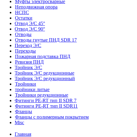
Муфты электросварные
Неподвижная опора
НСПС
Остатки
Отвод Э/С 45°
Отвод Э/С 90°
Отводы
Отводы гнутые ПНД SDR 17
Переход Э/С
Переходы
Пожарная подставка ПНД
Ревизия ПНД
Тройник Э/С
Тройник Э/С редукционные
Тройник Э/С редукционный
Тройники
тройники литые
Тройники редукционные
Фитинги PE-RT тип II SDR 7
Фитинги PE-RT тип II SDR11
Фланцы
Фланцы с полимерным покрытием
Misc
Главная