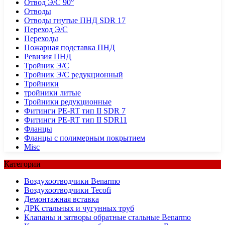
Отвод Э/С 90°
Отводы
Отводы гнутые ПНД SDR 17
Переход Э/С
Переходы
Пожарная подставка ПНД
Ревизия ПНД
Тройник Э/С
Тройник Э/С редукционный
Тройники
тройники литые
Тройники редукционные
Фитинги PE-RT тип II SDR 7
Фитинги PE-RT тип II SDR11
Фланцы
Фланцы с полимерным покрытием
Misc
Категории
Воздухоотводчики Benarmo
Воздухоотводчики Tecofi
Демонтажная вставка
ДРК стальных и чугунных труб
Клапаны и затворы обратные стальные Benarmo