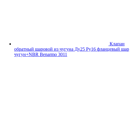
Клапан
обратный шаровой из чугуна Ду25 Ру16 фланцевый шар
чугун+NBR Benarmo 3011