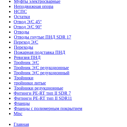
Муфты электросварные
Неподвижная опора
НСПС
Остатки
Отвод Э/С 45°
Отвод Э/С 90°
Отводы
Отводы гнутые ПНД SDR 17
Переход Э/С
Переходы
Пожарная подставка ПНД
Ревизия ПНД
Тройник Э/С
Тройник Э/С редукционные
Тройник Э/С редукционный
Тройники
тройники литые
Тройники редукционные
Фитинги PE-RT тип II SDR 7
Фитинги PE-RT тип II SDR11
Фланцы
Фланцы с полимерным покрытием
Misc
Главная