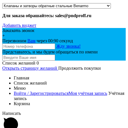
Для заказа обрашайтесь: sales@pndproff.ru
Добавить виджет
Заказать звонок
+
Перезвоним
Вам
через 00:
90
секунд
Жду звонка!
Представьтесь, и мы будем обращаться по имени
Список желаний
0
Открыть страницу желаний
Продолжить покупки
Главная
Список желаний
Меню
Войти / Зарегистрироваться
Моя учётная запись
Учётная
запись
Корзина
Написать