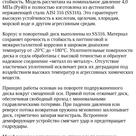
стойкость. Модель рассчитана на номинальное давление 4,0
МПа (Ру40) и полностью изготовлена из аустенитной
нержавеющей стали AISI 316 (SS316). Это гарантирует
высокую устойчивость к кислотам, щелочам, хлоридам,
морской воде и другим агрессивным средам.
Корпус и поворотный диск выполнены из SS316. Материал
сохраняет прочность и стойкость к питтинговой и
межкристаллитной коррозии в широком диапазоне
температур от -20°C до +180°C. Уплотнительные поверхности
диска и седла обработаны с высокой точностью и образуют
надежное соединение «металл по металлу». Отсутствие
эластичных уплотнений исключает риск их деградации под
воздействием высоких температур и агрессивных химических
веществ.
Принцип работы основан на повороте подпружиненного
диска вокруг смещенной оси. Прямой поток отжимает диск,
обеспечивая свободный проход с минимальными
гидравлическими потерями. При падении давления или
реверсе потока возвратная пружина мгновенно захлопывает
диск, герметично запирая магистраль. Встроенное
демпфирующее устройство смягчает удар и предотвращает
гидроудары.