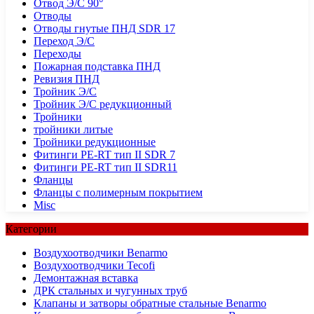
Отвод Э/С 90°
Отводы
Отводы гнутые ПНД SDR 17
Переход Э/С
Переходы
Пожарная подставка ПНД
Ревизия ПНД
Тройник Э/С
Тройник Э/С редукционный
Тройники
тройники литые
Тройники редукционные
Фитинги PE-RT тип II SDR 7
Фитинги PE-RT тип II SDR11
Фланцы
Фланцы с полимерным покрытием
Misc
Категории
Воздухоотводчики Benarmo
Воздухоотводчики Tecofi
Демонтажная вставка
ДРК стальных и чугунных труб
Клапаны и затворы обратные стальные Benarmo