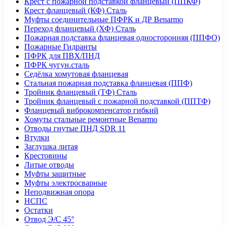
Крест с пожарной подставкой фланцевый (ППКФ)
Крест фланцевый (КФ) Сталь
Муфты соединительные ПФРК и ДР Benarmo
Переход фланцевый (ХФ) Сталь
Пожарная подставка фланцевая односторонняя (ППФО)
Пожарные Гидранты
ПФРК для ПВХ/ПНД
ПФРК чугун.сталь
Седёлка хомутовая фланцевая
Стальная пожарная подставка фланцевая (ППФ)
Тройник фланцевый (ТФ) Сталь
Тройник фланцевый с пожарной подставкой (ППТФ)
Фланцевый виброкомпенсатор гибкий
Хомуты стальные ремонтные Benarmo
Отводы гнутые ПНД SDR 11
Втулки
Заглушка литая
Крестовины
Литые отводы
Муфты защитные
Муфты электросварные
Неподвижная опора
НСПС
Остатки
Отвод Э/С 45°