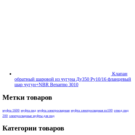
Клапан
обратный шаровой из чугуна Ду350 Ру10/16 фланцевый
шар чугун+NBR Benarmo 3010
Метки товаров
муфта 1600
муфта пнд
муфта электросварная
муфта электросварная пэ100
отвод пнд
200
электросварные муфты для пнд
Категории товаров