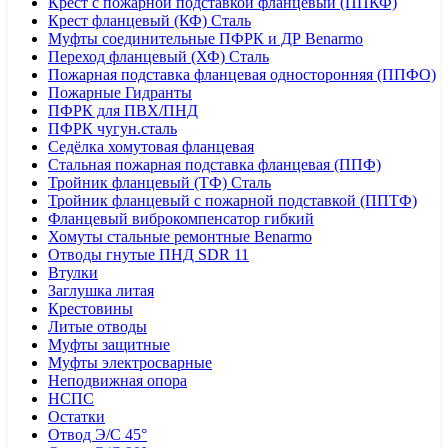
Крест с пожарной подставкой фланцевый (ППКФ)
Крест фланцевый (КФ) Сталь
Муфты соединительные ПФРК и ДР Benarmo
Переход фланцевый (ХФ) Сталь
Пожарная подставка фланцевая односторонняя (ППФО)
Пожарные Гидранты
ПФРК для ПВХ/ПНД
ПФРК чугун.сталь
Седёлка хомутовая фланцевая
Стальная пожарная подставка фланцевая (ППФ)
Тройник фланцевый (ТФ) Сталь
Тройник фланцевый с пожарной подставкой (ППТФ)
Фланцевый виброкомпенсатор гибкий
Хомуты стальные ремонтные Benarmo
Отводы гнутые ПНД SDR 11
Втулки
Заглушка литая
Крестовины
Литые отводы
Муфты защитные
Муфты электросварные
Неподвижная опора
НСПС
Остатки
Отвод Э/С 45°