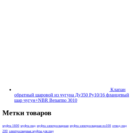
Клапан
обратный шаровой из чугуна Ду350 Ру10/16 фланцевый
шар чугун+NBR Benarmo 3010
Метки товаров
муфта 1600
муфта пнд
муфта электросварная
муфта электросварная пэ100
отвод пнд
200
электросварные муфты для пнд