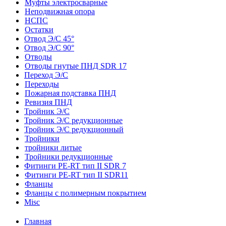
Муфты электросварные
Неподвижная опора
НСПС
Остатки
Отвод Э/С 45°
Отвод Э/С 90°
Отводы
Отводы гнутые ПНД SDR 17
Переход Э/С
Переходы
Пожарная подставка ПНД
Ревизия ПНД
Тройник Э/С
Тройник Э/С редукционные
Тройник Э/С редукционный
Тройники
тройники литые
Тройники редукционные
Фитинги PE-RT тип II SDR 7
Фитинги PE-RT тип II SDR11
Фланцы
Фланцы с полимерным покрытием
Misc
Главная