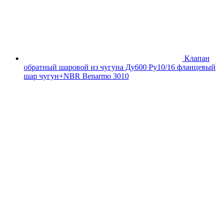
Клапан
обратный шаровой из чугуна Ду600 Ру10/16 фланцевый
шар чугун+NBR Benarmo 3010