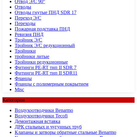
Отвод Э/С 90°
Отводы
Отводы гнутые ПНД SDR 17
Переход Э/С
Переходы
Пожарная подставка ПНД
Ревизия ПНД
Тройник Э/С
Тройник Э/С редукционный
Тройники
тройники литые
Тройники редукционные
Фитинги PE-RT тип II SDR 7
Фитинги PE-RT тип II SDR11
Фланцы
Фланцы с полимерным покрытием
Misc
Категории
Воздухоотводчики Benarmo
Воздухоотводчики Tecofi
Демонтажная вставка
ДРК стальных и чугунных труб
Клапаны и затворы обратные стальные Benarmo