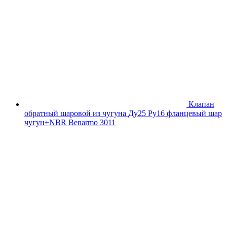
Клапан
обратный шаровой из чугуна Ду25 Ру16 фланцевый шар
чугун+NBR Benarmo 3011