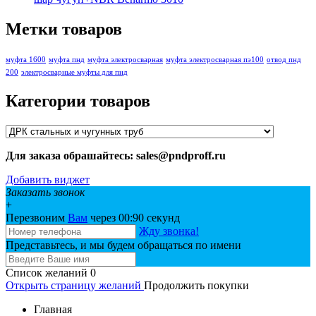
Метки товаров
муфта 1600
муфта пнд
муфта электросварная
муфта электросварная пэ100
отвод пнд
200
электросварные муфты для пнд
Категории товаров
Для заказа обрашайтесь: sales@pndproff.ru
Добавить виджет
Заказать звонок
+
Перезвоним
Вам
через 00:
90
секунд
Жду звонка!
Представьтесь, и мы будем обращаться по имени
Список желаний
0
Открыть страницу желаний
Продолжить покупки
Главная