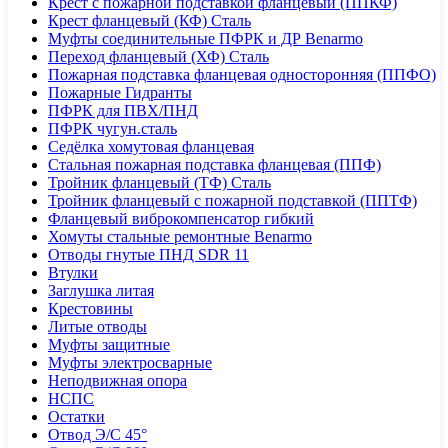
Крест с пожарной подставкой фланцевый (ППКФ)
Крест фланцевый (КФ) Сталь
Муфты соединительные ПФРК и ДР Benarmo
Переход фланцевый (ХФ) Сталь
Пожарная подставка фланцевая односторонняя (ППФО)
Пожарные Гидранты
ПФРК для ПВХ/ПНД
ПФРК чугун.сталь
Седёлка хомутовая фланцевая
Стальная пожарная подставка фланцевая (ППФ)
Тройник фланцевый (ТФ) Сталь
Тройник фланцевый с пожарной подставкой (ППТФ)
Фланцевый виброкомпенсатор гибкий
Хомуты стальные ремонтные Benarmo
Отводы гнутые ПНД SDR 11
Втулки
Заглушка литая
Крестовины
Литые отводы
Муфты защитные
Муфты электросварные
Неподвижная опора
НСПС
Остатки
Отвод Э/С 45°