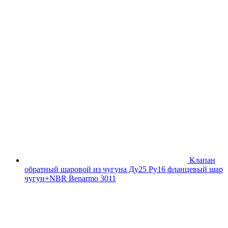
Клапан
обратный шаровой из чугуна Ду25 Ру16 фланцевый шар
чугун+NBR Benarmo 3011