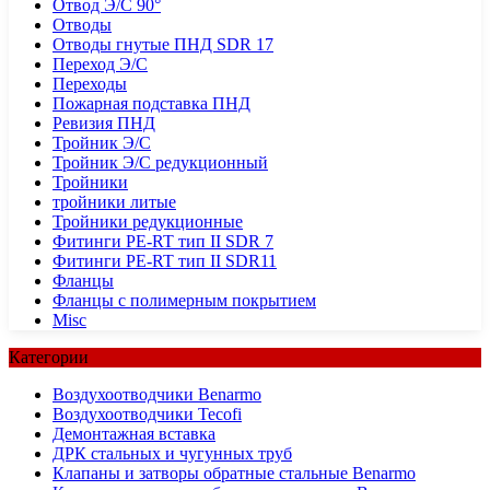
Отвод Э/С 90°
Отводы
Отводы гнутые ПНД SDR 17
Переход Э/С
Переходы
Пожарная подставка ПНД
Ревизия ПНД
Тройник Э/С
Тройник Э/С редукционный
Тройники
тройники литые
Тройники редукционные
Фитинги PE-RT тип II SDR 7
Фитинги PE-RT тип II SDR11
Фланцы
Фланцы с полимерным покрытием
Misc
Категории
Воздухоотводчики Benarmo
Воздухоотводчики Tecofi
Демонтажная вставка
ДРК стальных и чугунных труб
Клапаны и затворы обратные стальные Benarmo