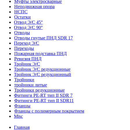
Муфты электросварные
Неподвижная опора
НСПС
Остатки
Отвод Э/С 45°
Отвод Э/С 90°
Отводы
Отводы гнутые ПНД SDR 17
Переход Э/С
Переходы
Пожарная подставка ПНД
Ревизия ПНД
Тройник Э/С
Тройник Э/С редукционные
Тройник Э/С редукционный
Тройники
тройники литые
Тройники редукционные
Фитинги PE-RT тип II SDR 7
Фитинги PE-RT тип II SDR11
Фланцы
Фланцы с полимерным покрытием
Misc
Главная