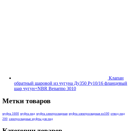
Клапан
обратный шаровой из чугуна Ду350 Ру10/16 фланцевый
шар чугун+NBR Benarmo 3010
Метки товаров
муфта 1600
муфта пнд
муфта электросварная
муфта электросварная пэ100
отвод пнд
200
электросварные муфты для пнд
Категории товаров