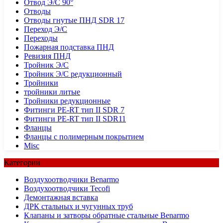
Отвод Э/С 90°
Отводы
Отводы гнутые ПНД SDR 17
Переход Э/С
Переходы
Пожарная подставка ПНД
Ревизия ПНД
Тройник Э/С
Тройник Э/С редукционный
Тройники
тройники литые
Тройники редукционные
Фитинги PE-RT тип II SDR 7
Фитинги PE-RT тип II SDR11
Фланцы
Фланцы с полимерным покрытием
Misc
Категории
Воздухоотводчики Benarmo
Воздухоотводчики Tecofi
Демонтажная вставка
ДРК стальных и чугунных труб
Клапаны и затворы обратные стальные Benarmo