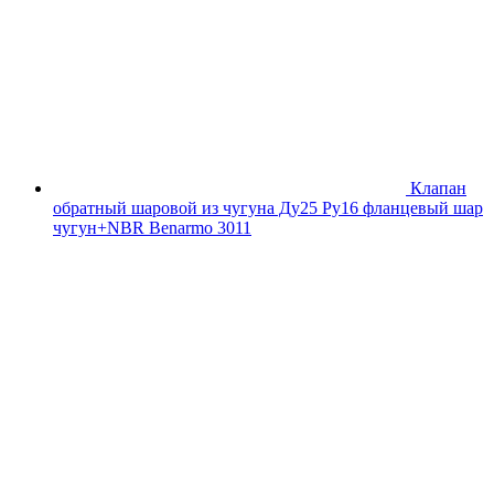
Клапан
обратный шаровой из чугуна Ду25 Ру16 фланцевый шар
чугун+NBR Benarmo 3011