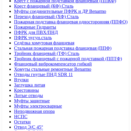
Крест с пожарной подставкой фланцевый (ППКФ)
Крест фланцевый (КФ) Сталь
Муфты соединительные ПФРК и ДР Benarmo
Переход фланцевый (ХФ) Сталь
Пожарная подставка фланцевая односторонняя (ППФО)
Пожарные Гидранты
ПФРК для ПВХ/ПНД
ПФРК чугун.сталь
Седёлка хомутовая фланцевая
Стальная пожарная подставка фланцевая (ППФ)
Тройник фланцевый (ТФ) Сталь
Тройник фланцевый с пожарной подставкой (ППТФ)
Фланцевый виброкомпенсатор гибкий
Хомуты стальные ремонтные Benarmo
Отводы гнутые ПНД SDR 11
Втулки
Заглушка литая
Крестовины
Литые отводы
Муфты защитные
Муфты электросварные
Неподвижная опора
НСПС
Остатки
Отвод Э/С 45°