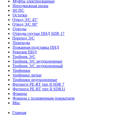
Муфты электросварные
Неподвижная опора
НСПС
Остатки
Отвод Э/С 45°
Отвод Э/С 90°
Отводы
Отводы гнутые ПНД SDR 17
Переход Э/С
Переходы
Пожарная подставка ПНД
Ревизия ПНД
Тройник Э/С
Тройник Э/С редукционные
Тройник Э/С редукционный
Тройники
тройники литые
Тройники редукционные
Фитинги PE-RT тип II SDR 7
Фитинги PE-RT тип II SDR11
Фланцы
Фланцы с полимерным покрытием
Misc
Главная