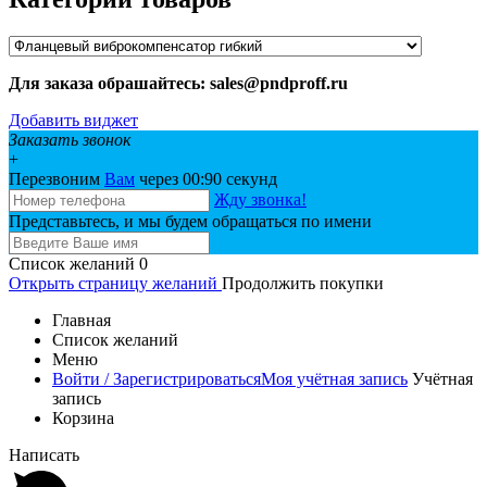
Для заказа обрашайтесь: sales@pndproff.ru
Добавить виджет
Заказать звонок
+
Перезвоним
Вам
через 00:
90
секунд
Жду звонка!
Представьтесь, и мы будем обращаться по имени
Список желаний
0
Открыть страницу желаний
Продолжить покупки
Главная
Список желаний
Меню
Войти / Зарегистрироваться
Моя учётная запись
Учётная
запись
Корзина
Написать