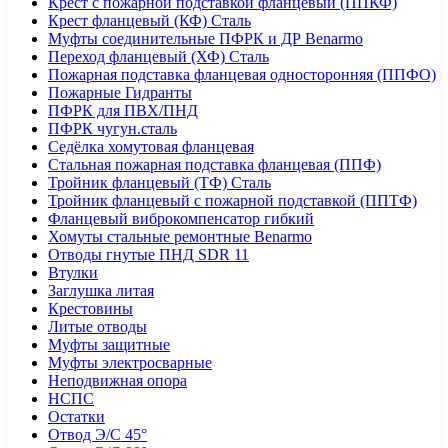
Крест с пожарной подставкой фланцевый (ППКФ)
Крест фланцевый (КФ) Сталь
Муфты соединительные ПФРК и ДР Benarmo
Переход фланцевый (ХФ) Сталь
Пожарная подставка фланцевая односторонняя (ППФО)
Пожарные Гидранты
ПФРК для ПВХ/ПНД
ПФРК чугун.сталь
Седёлка хомутовая фланцевая
Стальная пожарная подставка фланцевая (ППФ)
Тройник фланцевый (ТФ) Сталь
Тройник фланцевый с пожарной подставкой (ППТФ)
Фланцевый виброкомпенсатор гибкий
Хомуты стальные ремонтные Benarmo
Отводы гнутые ПНД SDR 11
Втулки
Заглушка литая
Крестовины
Литые отводы
Муфты защитные
Муфты электросварные
Неподвижная опора
НСПС
Остатки
Отвод Э/С 45°