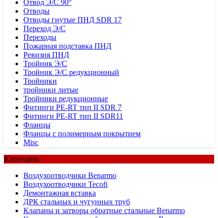
Отвод Э/С 90°
Отводы
Отводы гнутые ПНД SDR 17
Переход Э/С
Переходы
Пожарная подставка ПНД
Ревизия ПНД
Тройник Э/С
Тройник Э/С редукционный
Тройники
тройники литые
Тройники редукционные
Фитинги PE-RT тип II SDR 7
Фитинги PE-RT тип II SDR11
Фланцы
Фланцы с полимерным покрытием
Misc
Категории
Воздухоотводчики Benarmo
Воздухоотводчики Tecofi
Демонтажная вставка
ДРК стальных и чугунных труб
Клапаны и затворы обратные стальные Benarmo