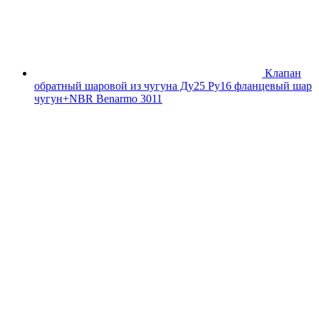
Клапан
обратный шаровой из чугуна Ду25 Ру16 фланцевый шар
чугун+NBR Benarmo 3011