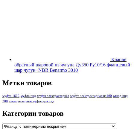
Клапан
обратный шаровой из чугуна Ду350 Ру10/16 фланцевый
шар чугун+NBR Benarmo 3010
Метки товаров
муфта 1600
муфта пнд
муфта электросварная
муфта электросварная пэ100
отвод пнд
200
электросварные муфты для пнд
Категории товаров