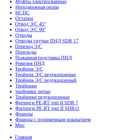
Муфты электросварные
Неподвижная опора
НСПС
Остатки
Отвод Э/С 45°
Отвод Э/С 90°
Отводы
Отводы гнутые ПНД SDR 17
Переход Э/С
Переходы
Пожарная подставка ПНД
Ревизия ПНД
Тройник Э/С
Тройник Э/С редукционные
Тройник Э/С редукционный
Тройники
тройники литые
Тройники редукционные
Фитинги PE-RT тип II SDR 7
Фитинги PE-RT тип II SDR11
Фланцы
Фланцы с полимерным покрытием
Misc
Главная