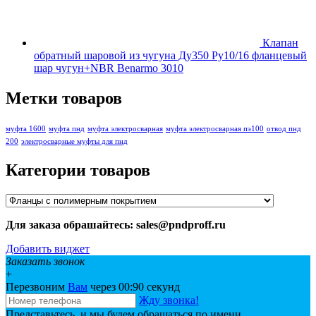
Клапан
обратный шаровой из чугуна Ду350 Ру10/16 фланцевый
шар чугун+NBR Benarmo 3010
Метки товаров
муфта 1600
муфта пнд
муфта электросварная
муфта электросварная пэ100
отвод пнд
200
электросварные муфты для пнд
Категории товаров
Для заказа обрашайтесь: sales@pndproff.ru
Добавить виджет
Заказать звонок
+
Перезвоним
Вам
через 00:
90
секунд
Жду звонка!
Представьтесь, и мы будем обращаться по имени