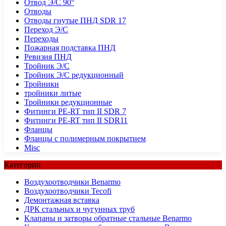
Отвод Э/С 90°
Отводы
Отводы гнутые ПНД SDR 17
Переход Э/С
Переходы
Пожарная подставка ПНД
Ревизия ПНД
Тройник Э/С
Тройник Э/С редукционный
Тройники
тройники литые
Тройники редукционные
Фитинги PE-RT тип II SDR 7
Фитинги PE-RT тип II SDR11
Фланцы
Фланцы с полимерным покрытием
Misc
Категории
Воздухоотводчики Benarmo
Воздухоотводчики Tecofi
Демонтажная вставка
ДРК стальных и чугунных труб
Клапаны и затворы обратные стальные Benarmo