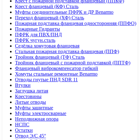
Крест с пожарной подставкой фланцевый (ППКФ)
Крест фланцевый (КФ) Сталь
Муфты соединительные ПФРК и ДР Benarmo
Переход фланцевый (ХФ) Сталь
Пожарная подставка фланцевая односторонняя (ППФО)
Пожарные Гидранты
ПФРК для ПВХ/ПНД
ПФРК чугун.сталь
Седёлка хомутовая фланцевая
Стальная пожарная подставка фланцевая (ППФ)
Тройник фланцевый (ТФ) Сталь
Тройник фланцевый с пожарной подставкой (ППТФ)
Фланцевый виброкомпенсатор гибкий
Хомуты стальные ремонтные Benarmo
Отводы гнутые ПНД SDR 11
Втулки
Заглушка литая
Крестовины
Литые отводы
Муфты защитные
Муфты электросварные
Неподвижная опора
НСПС
Остатки
Отвод Э/С 45°