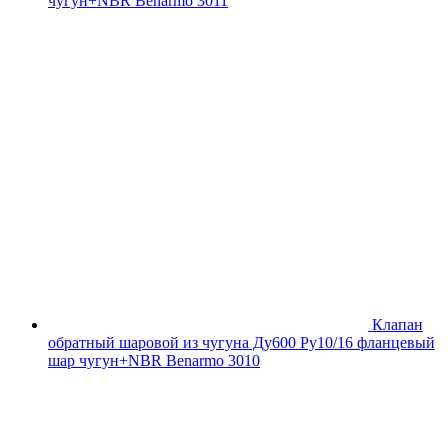
чугун+NBR Benarmo 3011
Клапан
обратный шаровой из чугуна Ду600 Ру10/16 фланцевый
шар чугун+NBR Benarmo 3010