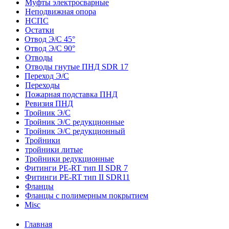
Муфты электросварные
Неподвижная опора
НСПС
Остатки
Отвод Э/С 45°
Отвод Э/С 90°
Отводы
Отводы гнутые ПНД SDR 17
Переход Э/С
Переходы
Пожарная подставка ПНД
Ревизия ПНД
Тройник Э/С
Тройник Э/С редукционные
Тройник Э/С редукционный
Тройники
тройники литые
Тройники редукционные
Фитинги PE-RT тип II SDR 7
Фитинги PE-RT тип II SDR11
Фланцы
Фланцы с полимерным покрытием
Misc
Главная