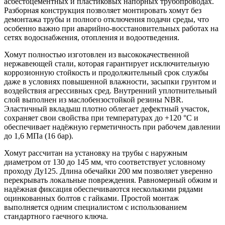
асбестоцементных и пластиковых напорных трубопроводах.
Разборная конструкция позволяет монтировать хомут без
демонтажа трубы и полного отключения подачи среды, что
особенно важно при аварийно-восстановительных работах на
сетях водоснабжения, отопления и водоотведения.
Хомут полностью изготовлен из высококачественной
нержавеющей стали, которая гарантирует исключительную
коррозионную стойкость и продолжительный срок службы
даже в условиях повышенной влажности, засыпки грунтом и
воздействия агрессивных сред. Внутренний уплотнительный
слой выполнен из маслобензостойкой резины NBR.
Эластичный вкладыш плотно облегает дефектный участок,
сохраняет свои свойства при температурах до +120 °C и
обеспечивает надёжную герметичность при рабочем давлении
до 1,6 МПа (16 бар).
Хомут рассчитан на установку на трубы с наружным
диаметром от 130 до 145 мм, что соответствует условному
проходу Ду125. Длина обечайки 200 мм позволяет уверенно
перекрывать локальные повреждения. Равномерный обжим и
надёжная фиксация обеспечиваются несколькими рядами
оцинкованных болтов с гайками. Простой монтаж
выполняется одним специалистом с использованием
стандартного гаечного ключа.