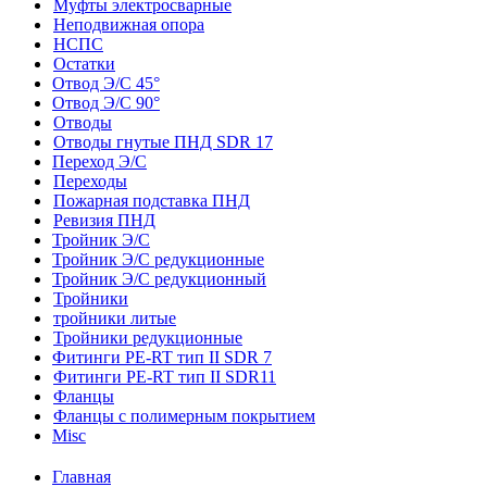
Муфты электросварные
Неподвижная опора
НСПС
Остатки
Отвод Э/С 45°
Отвод Э/С 90°
Отводы
Отводы гнутые ПНД SDR 17
Переход Э/С
Переходы
Пожарная подставка ПНД
Ревизия ПНД
Тройник Э/С
Тройник Э/С редукционные
Тройник Э/С редукционный
Тройники
тройники литые
Тройники редукционные
Фитинги PE-RT тип II SDR 7
Фитинги PE-RT тип II SDR11
Фланцы
Фланцы с полимерным покрытием
Misc
Главная