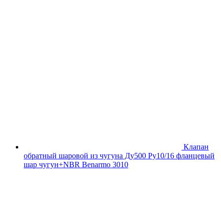
Клапан
обратный шаровой из чугуна Ду500 Ру10/16 фланцевый
шар чугун+NBR Benarmo 3010