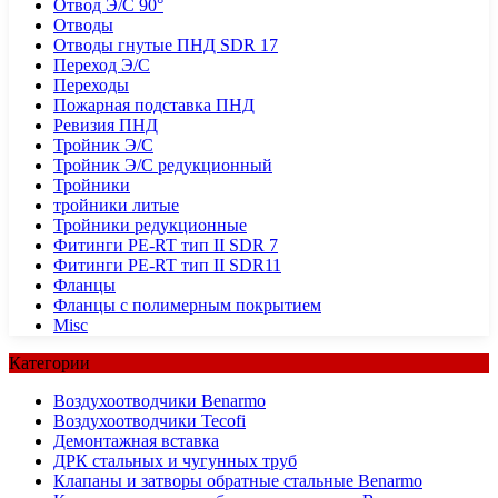
Отвод Э/С 90°
Отводы
Отводы гнутые ПНД SDR 17
Переход Э/С
Переходы
Пожарная подставка ПНД
Ревизия ПНД
Тройник Э/С
Тройник Э/С редукционный
Тройники
тройники литые
Тройники редукционные
Фитинги PE-RT тип II SDR 7
Фитинги PE-RT тип II SDR11
Фланцы
Фланцы с полимерным покрытием
Misc
Категории
Воздухоотводчики Benarmo
Воздухоотводчики Tecofi
Демонтажная вставка
ДРК стальных и чугунных труб
Клапаны и затворы обратные стальные Benarmo