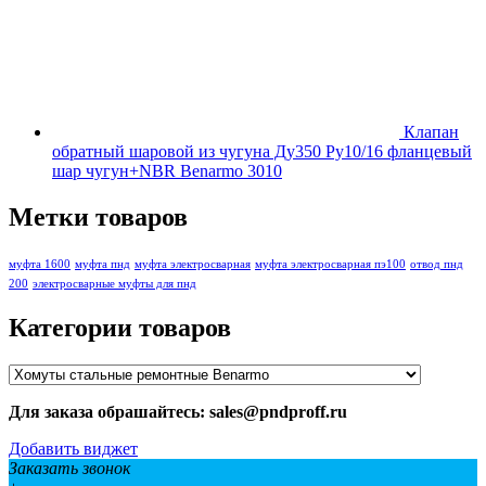
Клапан
обратный шаровой из чугуна Ду350 Ру10/16 фланцевый
шар чугун+NBR Benarmo 3010
Метки товаров
муфта 1600
муфта пнд
муфта электросварная
муфта электросварная пэ100
отвод пнд
200
электросварные муфты для пнд
Категории товаров
Для заказа обрашайтесь: sales@pndproff.ru
Добавить виджет
Заказать звонок