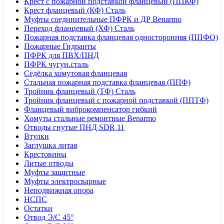
Крест с пожарной подставкой фланцевый (ППКФ)
Крест фланцевый (КФ) Сталь
Муфты соединительные ПФРК и ДР Benarmo
Переход фланцевый (ХФ) Сталь
Пожарная подставка фланцевая односторонняя (ППФО)
Пожарные Гидранты
ПФРК для ПВХ/ПНД
ПФРК чугун.сталь
Седёлка хомутовая фланцевая
Стальная пожарная подставка фланцевая (ППФ)
Тройник фланцевый (ТФ) Сталь
Тройник фланцевый с пожарной подставкой (ППТФ)
Фланцевый виброкомпенсатор гибкий
Хомуты стальные ремонтные Benarmo
Отводы гнутые ПНД SDR 11
Втулки
Заглушка литая
Крестовины
Литые отводы
Муфты защитные
Муфты электросварные
Неподвижная опора
НСПС
Остатки
Отвод Э/С 45°