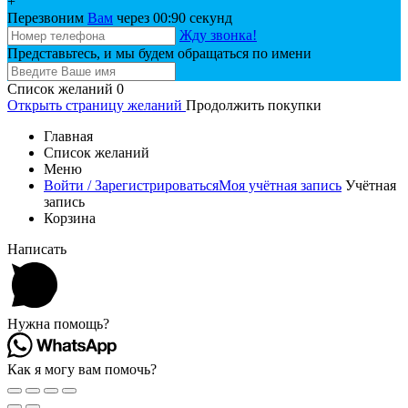
+
Перезвоним
Вам
через 00:
90
секунд
Жду звонка!
Представьтесь, и мы будем обращаться по имени
Список желаний
0
Открыть страницу желаний
Продолжить покупки
Главная
Список желаний
Меню
Войти / Зарегистрироваться
Моя учётная запись
Учётная
запись
Корзина
Написать
Нужна помощь?
Как я могу вам помочь?