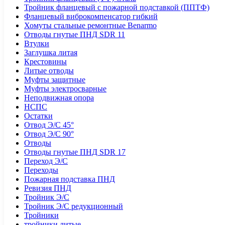
Тройник фланцевый с пожарной подставкой (ППТФ)
Фланцевый виброкомпенсатор гибкий
Хомуты стальные ремонтные Benarmo
Отводы гнутые ПНД SDR 11
Втулки
Заглушка литая
Крестовины
Литые отводы
Муфты защитные
Муфты электросварные
Неподвижная опора
НСПС
Остатки
Отвод Э/С 45°
Отвод Э/С 90°
Отводы
Отводы гнутые ПНД SDR 17
Переход Э/С
Переходы
Пожарная подставка ПНД
Ревизия ПНД
Тройник Э/С
Тройник Э/С редукционный
Тройники
тройники литые