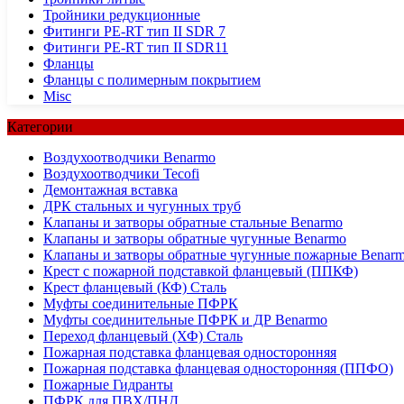
Тройники редукционные
Фитинги PE-RT тип II SDR 7
Фитинги PE-RT тип II SDR11
Фланцы
Фланцы с полимерным покрытием
Misc
Категории
Воздухоотводчики Benarmo
Воздухоотводчики Tecofi
Демонтажная вставка
ДРК стальных и чугунных труб
Клапаны и затворы обратные стальные Benarmo
Клапаны и затворы обратные чугунные Benarmo
Клапаны и затворы обратные чугунные пожарные Benar
Крест с пожарной подставкой фланцевый (ППКФ)
Крест фланцевый (КФ) Сталь
Муфты соединительные ПФРК
Муфты соединительные ПФРК и ДР Benarmo
Переход фланцевый (ХФ) Сталь
Пожарная подставка фланцевая односторонняя
Пожарная подставка фланцевая односторонняя (ППФО)
Пожарные Гидранты
ПФРК для ПВХ/ПНД