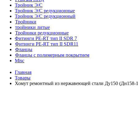
Тройник Э/С
Тройник Э/С редукционные
Тройник Э/С редукционный
Тройники
тройники литые
Тройники редукционные
Фитинги PE-RT тип II SDR 7
Фитинги PE-RT тип II SDR11
Фланцы
Фланцы с полимерным покрытием
Misc
Главная
Товары
Хомут ремонтный из нержавеющей стали Ду150 (Дн158-1