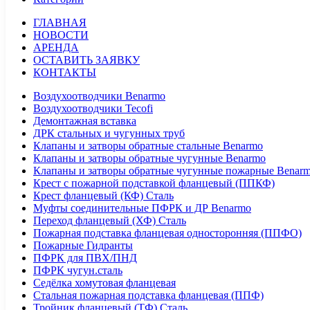
ГЛАВНАЯ
НОВОСТИ
АРЕНДА
ОСТАВИТЬ ЗАЯВКУ
КОНТАКТЫ
Воздухоотводчики Benarmo
Воздухоотводчики Tecofi
Демонтажная вставка
ДРК стальных и чугунных труб
Клапаны и затворы обратные стальные Benarmo
Клапаны и затворы обратные чугунные Benarmo
Клапаны и затворы обратные чугунные пожарные Benar
Крест с пожарной подставкой фланцевый (ППКФ)
Крест фланцевый (КФ) Сталь
Муфты соединительные ПФРК и ДР Benarmo
Переход фланцевый (ХФ) Сталь
Пожарная подставка фланцевая односторонняя (ППФО)
Пожарные Гидранты
ПФРК для ПВХ/ПНД
ПФРК чугун.сталь
Седёлка хомутовая фланцевая
Стальная пожарная подставка фланцевая (ППФ)
Тройник фланцевый (ТФ) Сталь