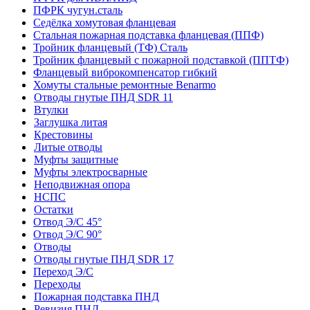
ПФРК чугун.сталь
Седёлка хомутовая фланцевая
Стальная пожарная подставка фланцевая (ППФ)
Тройник фланцевый (ТФ) Сталь
Тройник фланцевый с пожарной подставкой (ППТФ)
Фланцевый виброкомпенсатор гибкий
Хомуты стальные ремонтные Benarmo
Отводы гнутые ПНД SDR 11
Втулки
Заглушка литая
Крестовины
Литые отводы
Муфты защитные
Муфты электросварные
Неподвижная опора
НСПС
Остатки
Отвод Э/С 45°
Отвод Э/С 90°
Отводы
Отводы гнутые ПНД SDR 17
Переход Э/С
Переходы
Пожарная подставка ПНД
Ревизия ПНД