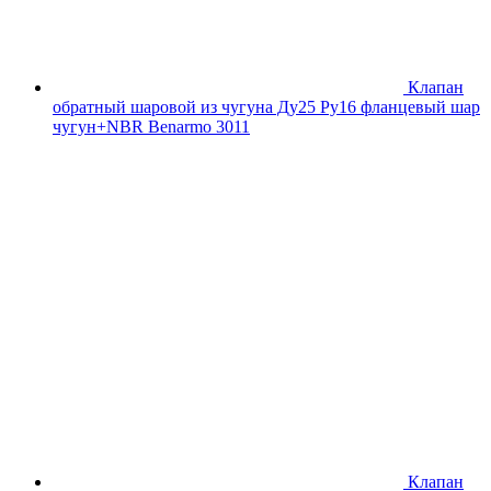
Клапан
обратный шаровой из чугуна Ду25 Ру16 фланцевый шар
чугун+NBR Benarmo 3011
Клапан