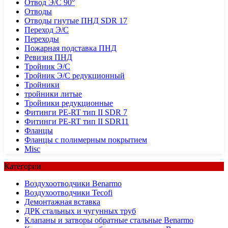
Отвод Э/С 90°
Отводы
Отводы гнутые ПНД SDR 17
Переход Э/С
Переходы
Пожарная подставка ПНД
Ревизия ПНД
Тройник Э/С
Тройник Э/С редукционный
Тройники
тройники литые
Тройники редукционные
Фитинги PE-RT тип II SDR 7
Фитинги PE-RT тип II SDR11
Фланцы
Фланцы с полимерным покрытием
Misc
Категории
Воздухоотводчики Benarmo
Воздухоотводчики Tecofi
Демонтажная вставка
ДРК стальных и чугунных труб
Клапаны и затворы обратные стальные Benarmo