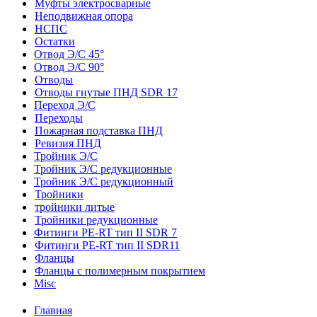
Муфты электросварные
Неподвижная опора
НСПС
Остатки
Отвод Э/С 45°
Отвод Э/С 90°
Отводы
Отводы гнутые ПНД SDR 17
Переход Э/С
Переходы
Пожарная подставка ПНД
Ревизия ПНД
Тройник Э/С
Тройник Э/С редукционные
Тройник Э/С редукционный
Тройники
тройники литые
Тройники редукционные
Фитинги PE-RT тип II SDR 7
Фитинги PE-RT тип II SDR11
Фланцы
Фланцы с полимерным покрытием
Misc
Главная