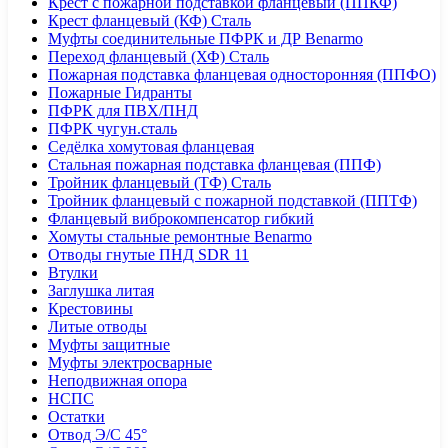
Крест с пожарной подставкой фланцевый (ППКФ)
Крест фланцевый (КФ) Сталь
Муфты соединительные ПФРК и ДР Benarmo
Переход фланцевый (ХФ) Сталь
Пожарная подставка фланцевая односторонняя (ППФО)
Пожарные Гидранты
ПФРК для ПВХ/ПНД
ПФРК чугун.сталь
Седёлка хомутовая фланцевая
Стальная пожарная подставка фланцевая (ППФ)
Тройник фланцевый (ТФ) Сталь
Тройник фланцевый с пожарной подставкой (ППТФ)
Фланцевый виброкомпенсатор гибкий
Хомуты стальные ремонтные Benarmo
Отводы гнутые ПНД SDR 11
Втулки
Заглушка литая
Крестовины
Литые отводы
Муфты защитные
Муфты электросварные
Неподвижная опора
НСПС
Остатки
Отвод Э/С 45°