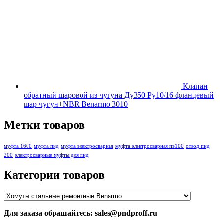
Клапан
обратный шаровой из чугуна Ду350 Ру10/16 фланцевый
шар чугун+NBR Benarmo 3010
Метки товаров
муфта 1600
муфта пнд
муфта электросварная
муфта электросварная пэ100
отвод пнд
200
электросварные муфты для пнд
Категории товаров
Для заказа обрашайтесь: sales@pndproff.ru