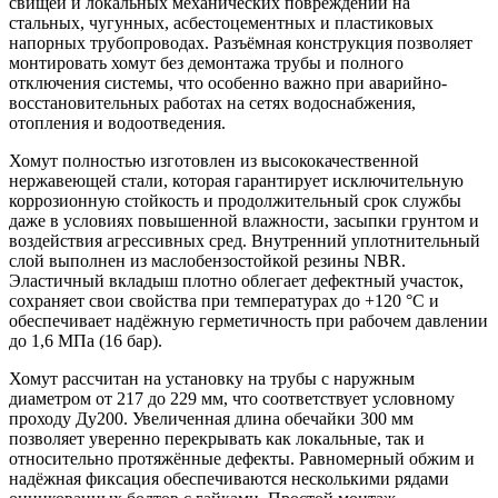
свищей и локальных механических повреждений на
стальных, чугунных, асбестоцементных и пластиковых
напорных трубопроводах. Разъёмная конструкция позволяет
монтировать хомут без демонтажа трубы и полного
отключения системы, что особенно важно при аварийно-
восстановительных работах на сетях водоснабжения,
отопления и водоотведения.
Хомут полностью изготовлен из высококачественной
нержавеющей стали, которая гарантирует исключительную
коррозионную стойкость и продолжительный срок службы
даже в условиях повышенной влажности, засыпки грунтом и
воздействия агрессивных сред. Внутренний уплотнительный
слой выполнен из маслобензостойкой резины NBR.
Эластичный вкладыш плотно облегает дефектный участок,
сохраняет свои свойства при температурах до +120 °C и
обеспечивает надёжную герметичность при рабочем давлении
до 1,6 МПа (16 бар).
Хомут рассчитан на установку на трубы с наружным
диаметром от 217 до 229 мм, что соответствует условному
проходу Ду200. Увеличенная длина обечайки 300 мм
позволяет уверенно перекрывать как локальные, так и
относительно протяжённые дефекты. Равномерный обжим и
надёжная фиксация обеспечиваются несколькими рядами