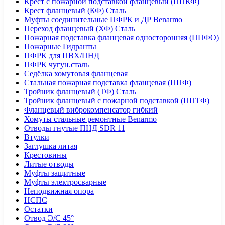
Крест с пожарной подставкой фланцевый (ППКФ)
Крест фланцевый (КФ) Сталь
Муфты соединительные ПФРК и ДР Benarmo
Переход фланцевый (ХФ) Сталь
Пожарная подставка фланцевая односторонняя (ППФО)
Пожарные Гидранты
ПФРК для ПВХ/ПНД
ПФРК чугун.сталь
Седёлка хомутовая фланцевая
Стальная пожарная подставка фланцевая (ППФ)
Тройник фланцевый (ТФ) Сталь
Тройник фланцевый с пожарной подставкой (ППТФ)
Фланцевый виброкомпенсатор гибкий
Хомуты стальные ремонтные Benarmo
Отводы гнутые ПНД SDR 11
Втулки
Заглушка литая
Крестовины
Литые отводы
Муфты защитные
Муфты электросварные
Неподвижная опора
НСПС
Остатки
Отвод Э/С 45°