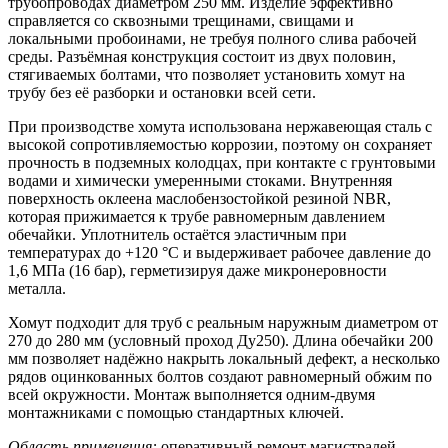
трубопроводах диаметром 250 мм. Изделие эффективно
справляется со сквозными трещинами, свищами и
локальными пробоинами, не требуя полного слива рабочей
среды. Разъёмная конструкция состоит из двух половин,
стягиваемых болтами, что позволяет установить хомут на
трубу без её разборки и остановки всей сети.
При производстве хомута использована нержавеющая сталь с
высокой сопротивляемостью коррозии, поэтому он сохраняет
прочность в подземных колодцах, при контакте с грунтовыми
водами и химически умеренными стоками. Внутренняя
поверхность оклеена маслобензостойкой резиной NBR,
которая прижимается к трубе равномерным давлением
обечайки. Уплотнитель остаётся эластичным при
температурах до +120 °C и выдерживает рабочее давление до
1,6 МПа (16 бар), герметизируя даже микронеровности
металла.
Хомут подходит для труб с реальным наружным диаметром от
270 до 280 мм (условный проход Ду250). Длина обечайки 200
мм позволяет надёжно накрыть локальный дефект, а несколько
рядов оцинкованных болтов создают равномерный обжим по
всей окружности. Монтаж выполняется одним-двумя
монтажниками с помощью стандартных ключей.
Область применения:
оперативный ремонт магистралей