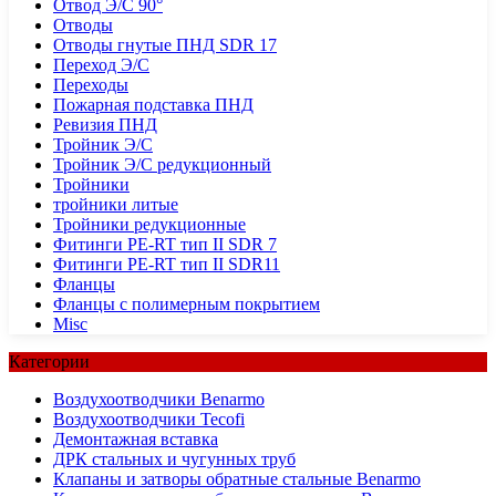
Отвод Э/С 90°
Отводы
Отводы гнутые ПНД SDR 17
Переход Э/С
Переходы
Пожарная подставка ПНД
Ревизия ПНД
Тройник Э/С
Тройник Э/С редукционный
Тройники
тройники литые
Тройники редукционные
Фитинги PE-RT тип II SDR 7
Фитинги PE-RT тип II SDR11
Фланцы
Фланцы с полимерным покрытием
Misc
Категории
Воздухоотводчики Benarmo
Воздухоотводчики Tecofi
Демонтажная вставка
ДРК стальных и чугунных труб
Клапаны и затворы обратные стальные Benarmo