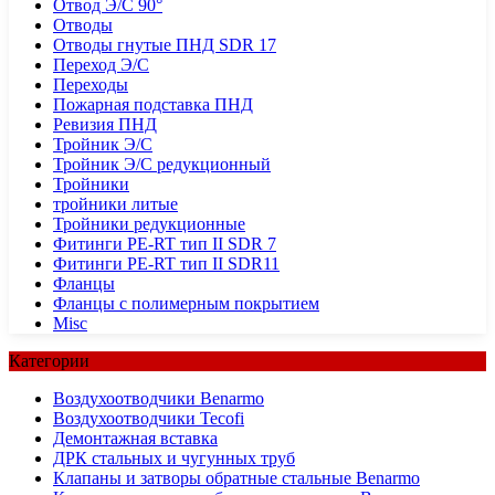
Отвод Э/С 90°
Отводы
Отводы гнутые ПНД SDR 17
Переход Э/С
Переходы
Пожарная подставка ПНД
Ревизия ПНД
Тройник Э/С
Тройник Э/С редукционный
Тройники
тройники литые
Тройники редукционные
Фитинги PE-RT тип II SDR 7
Фитинги PE-RT тип II SDR11
Фланцы
Фланцы с полимерным покрытием
Misc
Категории
Воздухоотводчики Benarmo
Воздухоотводчики Tecofi
Демонтажная вставка
ДРК стальных и чугунных труб
Клапаны и затворы обратные стальные Benarmo