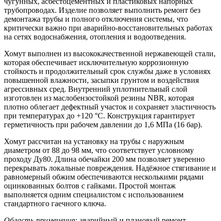
чугунных, асбестоцементных и пластиковых напорных
трубопроводах. Изделие позволяет выполнить ремонт без
демонтажа трубы и полного отключения системы, что
критически важно при аварийно-восстановительных работах
на сетях водоснабжения, отопления и водоотведения.
Хомут выполнен из высококачественной нержавеющей стали,
которая обеспечивает исключительную коррозионную
стойкость и продолжительный срок службы даже в условиях
повышенной влажности, засыпки грунтом и воздействия
агрессивных сред. Внутренний уплотнительный слой
изготовлен из маслобензостойкой резины NBR, которая
плотно облегает дефектный участок и сохраняет эластичность
при температурах до +120 °C. Конструкция гарантирует
герметичность при рабочем давлении до 1,6 МПа (16 бар).
Хомут рассчитан на установку на трубы с наружным
диаметром от 88 до 98 мм, что соответствует условному
проходу Ду80. Длина обечайки 200 мм позволяет уверенно
перекрывать локальные повреждения. Надёжное стягивание и
равномерный обжим обеспечиваются несколькими рядами
оцинкованных болтов с гайками. Простой монтаж
выполняется одним специалистом с использованием
стандартного гаечного ключа.
Область применения:
аварийный и плановый ремонт