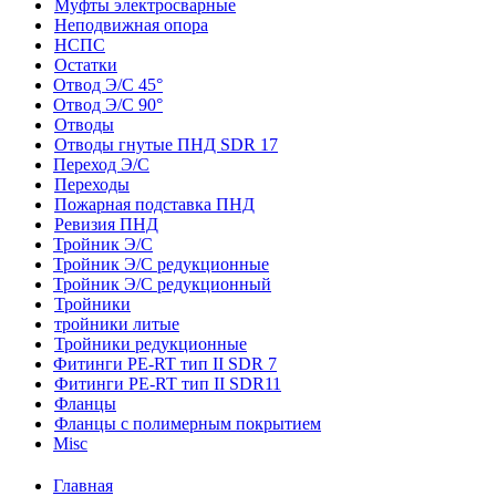
Муфты электросварные
Неподвижная опора
НСПС
Остатки
Отвод Э/С 45°
Отвод Э/С 90°
Отводы
Отводы гнутые ПНД SDR 17
Переход Э/С
Переходы
Пожарная подставка ПНД
Ревизия ПНД
Тройник Э/С
Тройник Э/С редукционные
Тройник Э/С редукционный
Тройники
тройники литые
Тройники редукционные
Фитинги PE-RT тип II SDR 7
Фитинги PE-RT тип II SDR11
Фланцы
Фланцы с полимерным покрытием
Misc
Главная