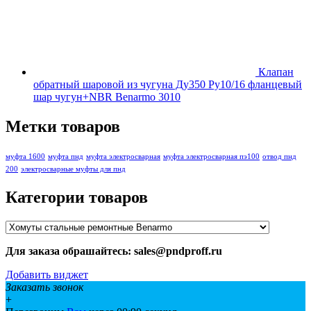
Клапан
обратный шаровой из чугуна Ду350 Ру10/16 фланцевый
шар чугун+NBR Benarmo 3010
Метки товаров
муфта 1600
муфта пнд
муфта электросварная
муфта электросварная пэ100
отвод пнд
200
электросварные муфты для пнд
Категории товаров
Для заказа обрашайтесь: sales@pndproff.ru
Добавить виджет
Заказать звонок
+