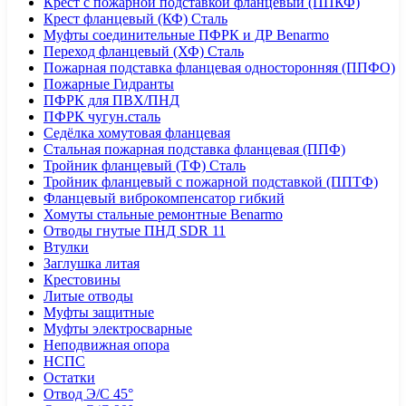
Крест с пожарной подставкой фланцевый (ППКФ)
Крест фланцевый (КФ) Сталь
Муфты соединительные ПФРК и ДР Benarmo
Переход фланцевый (ХФ) Сталь
Пожарная подставка фланцевая односторонняя (ППФО)
Пожарные Гидранты
ПФРК для ПВХ/ПНД
ПФРК чугун.сталь
Седёлка хомутовая фланцевая
Стальная пожарная подставка фланцевая (ППФ)
Тройник фланцевый (ТФ) Сталь
Тройник фланцевый с пожарной подставкой (ППТФ)
Фланцевый виброкомпенсатор гибкий
Хомуты стальные ремонтные Benarmo
Отводы гнутые ПНД SDR 11
Втулки
Заглушка литая
Крестовины
Литые отводы
Муфты защитные
Муфты электросварные
Неподвижная опора
НСПС
Остатки
Отвод Э/С 45°