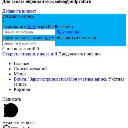
Для заказа обрашайтесь: sales@pndproff.ru
Добавить виджет
Заказать звонок
+
Перезвоним
Вам
через 00:
90
секунд
Жду звонка!
Представьтесь, и мы будем обращаться по имени
Список желаний
0
Открыть страницу желаний
Продолжить покупки
Главная
Список желаний
Меню
Войти / Зарегистрироваться
Моя учётная запись
Учётная
запись
Корзина
Написать
Нужна помощь?