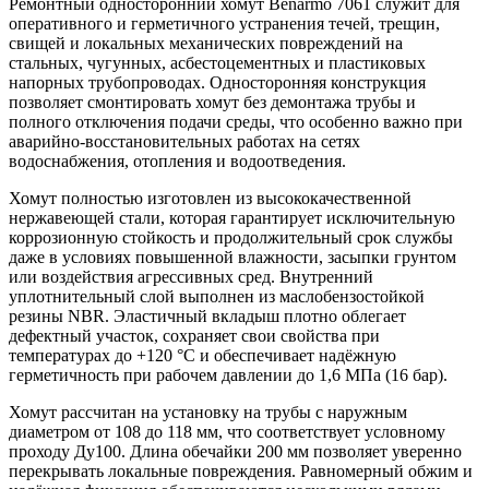
Ремонтный односторонний хомут Benarmo 7061 служит для
оперативного и герметичного устранения течей, трещин,
свищей и локальных механических повреждений на
стальных, чугунных, асбестоцементных и пластиковых
напорных трубопроводах. Односторонняя конструкция
позволяет смонтировать хомут без демонтажа трубы и
полного отключения подачи среды, что особенно важно при
аварийно-восстановительных работах на сетях
водоснабжения, отопления и водоотведения.
Хомут полностью изготовлен из высококачественной
нержавеющей стали, которая гарантирует исключительную
коррозионную стойкость и продолжительный срок службы
даже в условиях повышенной влажности, засыпки грунтом
или воздействия агрессивных сред. Внутренний
уплотнительный слой выполнен из маслобензостойкой
резины NBR. Эластичный вкладыш плотно облегает
дефектный участок, сохраняет свои свойства при
температурах до +120 °C и обеспечивает надёжную
герметичность при рабочем давлении до 1,6 МПа (16 бар).
Хомут рассчитан на установку на трубы с наружным
диаметром от 108 до 118 мм, что соответствует условному
проходу Ду100. Длина обечайки 200 мм позволяет уверенно
перекрывать локальные повреждения. Равномерный обжим и