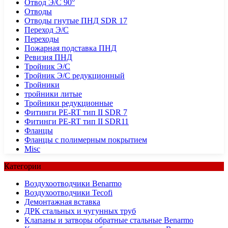
Отвод Э/С 90°
Отводы
Отводы гнутые ПНД SDR 17
Переход Э/С
Переходы
Пожарная подставка ПНД
Ревизия ПНД
Тройник Э/С
Тройник Э/С редукционный
Тройники
тройники литые
Тройники редукционные
Фитинги PE-RT тип II SDR 7
Фитинги PE-RT тип II SDR11
Фланцы
Фланцы с полимерным покрытием
Misc
Категории
Воздухоотводчики Benarmo
Воздухоотводчики Tecofi
Демонтажная вставка
ДРК стальных и чугунных труб
Клапаны и затворы обратные стальные Benarmo