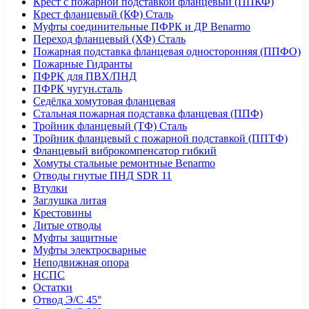
Крест с пожарной подставкой фланцевый (ППКФ)
Крест фланцевый (КФ) Сталь
Муфты соединительные ПФРК и ДР Benarmo
Переход фланцевый (ХФ) Сталь
Пожарная подставка фланцевая односторонняя (ППФО)
Пожарные Гидранты
ПФРК для ПВХ/ПНД
ПФРК чугун.сталь
Седёлка хомутовая фланцевая
Стальная пожарная подставка фланцевая (ППФ)
Тройник фланцевый (ТФ) Сталь
Тройник фланцевый с пожарной подставкой (ППТФ)
Фланцевый виброкомпенсатор гибкий
Хомуты стальные ремонтные Benarmo
Отводы гнутые ПНД SDR 11
Втулки
Заглушка литая
Крестовины
Литые отводы
Муфты защитные
Муфты электросварные
Неподвижная опора
НСПС
Остатки
Отвод Э/С 45°