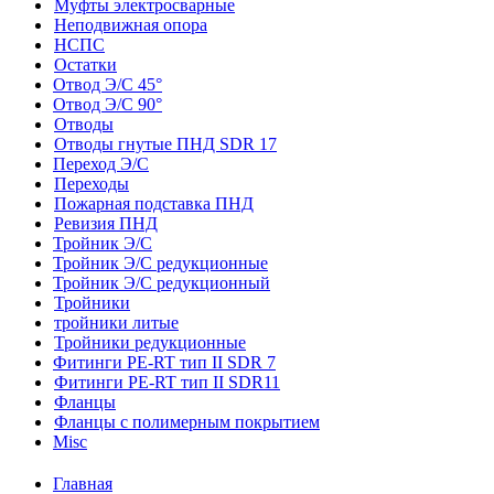
Муфты электросварные
Неподвижная опора
НСПС
Остатки
Отвод Э/С 45°
Отвод Э/С 90°
Отводы
Отводы гнутые ПНД SDR 17
Переход Э/С
Переходы
Пожарная подставка ПНД
Ревизия ПНД
Тройник Э/С
Тройник Э/С редукционные
Тройник Э/С редукционный
Тройники
тройники литые
Тройники редукционные
Фитинги PE-RT тип II SDR 7
Фитинги PE-RT тип II SDR11
Фланцы
Фланцы с полимерным покрытием
Misc
Главная