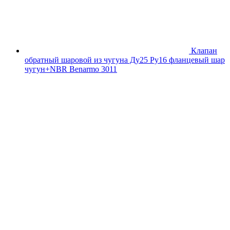
Клапан
обратный шаровой из чугуна Ду25 Ру16 фланцевый шар
чугун+NBR Benarmo 3011