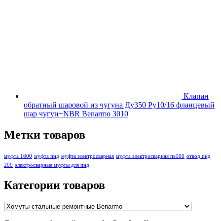
Клапан
обратный шаровой из чугуна Ду350 Ру10/16 фланцевый
шар чугун+NBR Benarmo 3010
Метки товаров
муфта 1600
муфта пнд
муфта электросварная
муфта электросварная пэ100
отвод пнд
200
электросварные муфты для пнд
Категории товаров