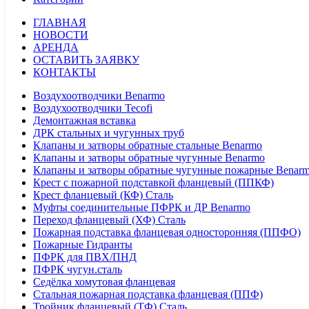
ГЛАВНАЯ
НОВОСТИ
АРЕНДА
ОСТАВИТЬ ЗАЯВКУ
КОНТАКТЫ
Воздухоотводчики Benarmo
Воздухоотводчики Tecofi
Демонтажная вставка
ДРК стальных и чугунных труб
Клапаны и затворы обратные стальные Benarmo
Клапаны и затворы обратные чугунные Benarmo
Клапаны и затворы обратные чугунные пожарные Benar
Крест с пожарной подставкой фланцевый (ППКФ)
Крест фланцевый (КФ) Сталь
Муфты соединительные ПФРК и ДР Benarmo
Переход фланцевый (ХФ) Сталь
Пожарная подставка фланцевая односторонняя (ППФО)
Пожарные Гидранты
ПФРК для ПВХ/ПНД
ПФРК чугун.сталь
Седёлка хомутовая фланцевая
Стальная пожарная подставка фланцевая (ППФ)
Тройник фланцевый (ТФ) Сталь