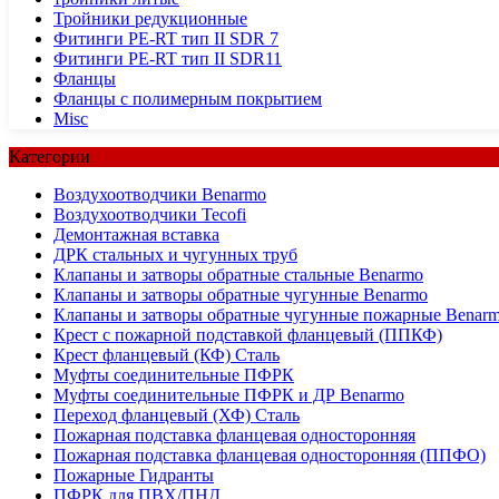
Тройники редукционные
Фитинги PE-RT тип II SDR 7
Фитинги PE-RT тип II SDR11
Фланцы
Фланцы с полимерным покрытием
Misc
Категории
Воздухоотводчики Benarmo
Воздухоотводчики Tecofi
Демонтажная вставка
ДРК стальных и чугунных труб
Клапаны и затворы обратные стальные Benarmo
Клапаны и затворы обратные чугунные Benarmo
Клапаны и затворы обратные чугунные пожарные Benar
Крест с пожарной подставкой фланцевый (ППКФ)
Крест фланцевый (КФ) Сталь
Муфты соединительные ПФРК
Муфты соединительные ПФРК и ДР Benarmo
Переход фланцевый (ХФ) Сталь
Пожарная подставка фланцевая односторонняя
Пожарная подставка фланцевая односторонняя (ППФО)
Пожарные Гидранты
ПФРК для ПВХ/ПНД