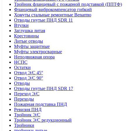
Тройник фланцевый с пожарной подставкой (ППТФ)
Фланцевый виброкомпенсатор гибкий
Хомуты стальные ремонтные Benarmo
Отводы гнутые ПНД SDR 11
Втулки
Заглушка литая
Крестовины
Литые отводы
Муфты защитные
Муфты электросварные
Неподвижная опора
НСПС
Остатки
Отвод Э/С 45°
Отвод Э/С 90°
Отводы
Отводы гнутые ПНД SDR 17
Переход Э/С
Переходы
Пожарная подставка ПНД
Ревизия ПНД
Тройник Э/С
Тройник Э/С редукционный
Тройники
тройники литые