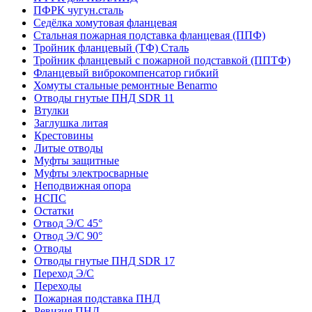
ПФРК чугун.сталь
Седёлка хомутовая фланцевая
Стальная пожарная подставка фланцевая (ППФ)
Тройник фланцевый (ТФ) Сталь
Тройник фланцевый с пожарной подставкой (ППТФ)
Фланцевый виброкомпенсатор гибкий
Хомуты стальные ремонтные Benarmo
Отводы гнутые ПНД SDR 11
Втулки
Заглушка литая
Крестовины
Литые отводы
Муфты защитные
Муфты электросварные
Неподвижная опора
НСПС
Остатки
Отвод Э/С 45°
Отвод Э/С 90°
Отводы
Отводы гнутые ПНД SDR 17
Переход Э/С
Переходы
Пожарная подставка ПНД
Ревизия ПНД