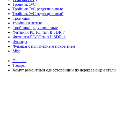
Тройник Э/С
Тройник Э/С редукционные
Тройник Э/С редукционный
Тройники
тройники литые
Тройники редукционные
Фитинги PE-RT тип II SDR 7
Фитинги PE-RT тип II SDR11
Фланцы
Фланцы с полимерным покрытием
Misc
Главная
Товары
Хомут ремонтный односторонний из нержавеющей стали 