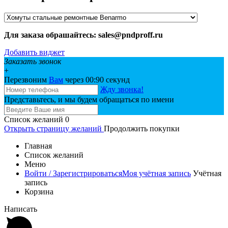
Для заказа обрашайтесь: sales@pndproff.ru
Добавить виджет
Заказать звонок
+
Перезвоним
Вам
через 00:
90
секунд
Жду звонка!
Представьтесь, и мы будем обращаться по имени
Список желаний
0
Открыть страницу желаний
Продолжить покупки
Главная
Список желаний
Меню
Войти / Зарегистрироваться
Моя учётная запись
Учётная
запись
Корзина
Написать