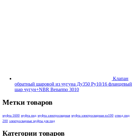
Клапан
обратный шаровой из чугуна Ду350 Ру10/16 фланцевый
шар чугун+NBR Benarmo 3010
Метки товаров
муфта 1600
муфта пнд
муфта электросварная
муфта электросварная пэ100
отвод пнд
200
электросварные муфты для пнд
Категории товаров