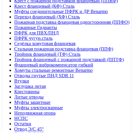
Крест с пожарной подставкой фланцевый (ППКФ)
Крест фланцевый (КФ) Сталь
Муфты соединительные ПФРК и ДР Benarmo
Переход фланцевый (ХФ) Сталь
Пожарная подставка фланцевая односторонняя (ППФО)
Пожарные Гидранты
ПФРК для ПВХ/ПНД
ПФРК чугун.сталь
Седёлка хомутовая фланцевая
Стальная пожарная подставка фланцевая (ППФ)
Тройник фланцевый (ТФ) Сталь
Тройник фланцевый с пожарной подставкой (ППТФ)
Фланцевый виброкомпенсатор гибкий
Хомуты стальные ремонтные Benarmo
Отводы гнутые ПНД SDR 11
Втулки
Заглушка литая
Крестовины
Литые отводы
Муфты защитные
Муфты электросварные
Неподвижная опора
НСПС
Остатки
Отвод Э/С 45°