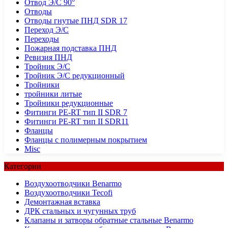
Отвод Э/С 90°
Отводы
Отводы гнутые ПНД SDR 17
Переход Э/С
Переходы
Пожарная подставка ПНД
Ревизия ПНД
Тройник Э/С
Тройник Э/С редукционный
Тройники
тройники литые
Тройники редукционные
Фитинги PE-RT тип II SDR 7
Фитинги PE-RT тип II SDR11
Фланцы
Фланцы с полимерным покрытием
Misc
Категории
Воздухоотводчики Benarmo
Воздухоотводчики Tecofi
Демонтажная вставка
ДРК стальных и чугунных труб
Клапаны и затворы обратные стальные Benarmo