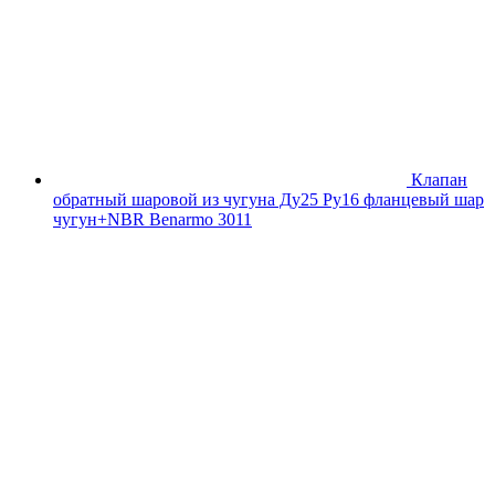
Клапан
обратный шаровой из чугуна Ду25 Ру16 фланцевый шар
чугун+NBR Benarmo 3011