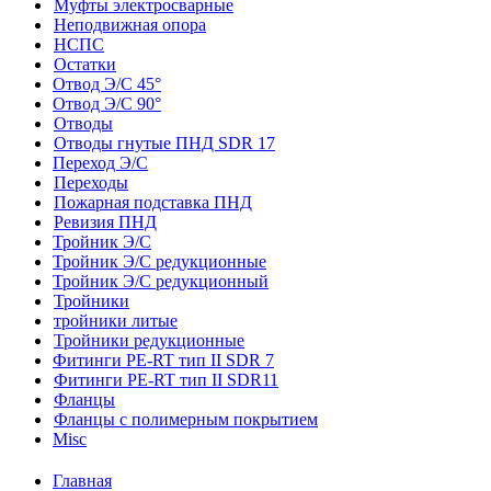
Муфты электросварные
Неподвижная опора
НСПС
Остатки
Отвод Э/С 45°
Отвод Э/С 90°
Отводы
Отводы гнутые ПНД SDR 17
Переход Э/С
Переходы
Пожарная подставка ПНД
Ревизия ПНД
Тройник Э/С
Тройник Э/С редукционные
Тройник Э/С редукционный
Тройники
тройники литые
Тройники редукционные
Фитинги PE-RT тип II SDR 7
Фитинги PE-RT тип II SDR11
Фланцы
Фланцы с полимерным покрытием
Misc
Главная