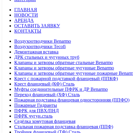
ГЛАВНАЯ
НОВОСТИ
АРЕНДА
ОСТАВИТЬ ЗАЯВКУ
КОНТАКТЫ
Воздухоотводчики Benarmo
Воздухоотводчики Tecofi
Демонтажная вставка
ДРК стальных и чугунных труб
Клапаны и затворы обратные стальные Benarmo
Клапаны и затворы обратные чугунные Benarmo
Клапаны и затворы обратные чугунные пожарные Benar
Крест с пожарной подставкой фланцевый (ППКФ)
Крест фланцевый (КФ) Сталь
Муфты соединительные ПФРК и ДР Benarmo
Переход фланцевый (ХФ) Сталь
Пожарная подставка фланцевая односторонняя (ППФО)
Пожарные Гидранты
ПФРК для ПВХ/ПНД
ПФРК чугун.сталь
Седёлка хомутовая фланцевая
Стальная пожарная подставка фланцевая (ППФ)
Тройник фланцевый (ТФ) Сталь