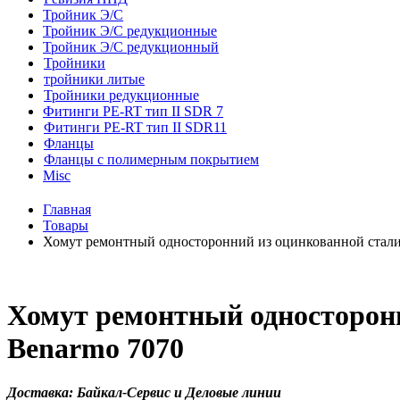
Тройник Э/С
Тройник Э/С редукционные
Тройник Э/С редукционный
Тройники
тройники литые
Тройники редукционные
Фитинги PE-RT тип II SDR 7
Фитинги PE-RT тип II SDR11
Фланцы
Фланцы с полимерным покрытием
Misc
Главная
Товары
Хомут ремонтный односторонний из оцинкованной стали
Хомут ремонтный односторонн
Benarmo 7070
Доставка: Байкал-Сервис и Деловые линии