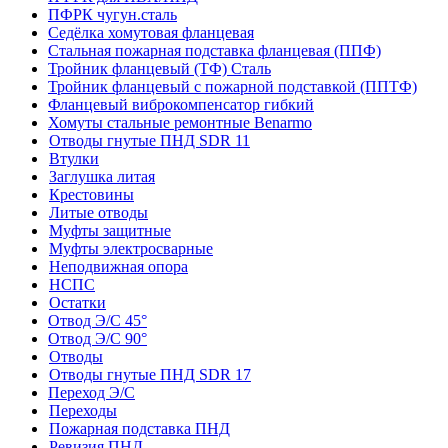
ПФРК чугун.сталь
Седёлка хомутовая фланцевая
Стальная пожарная подставка фланцевая (ППФ)
Тройник фланцевый (ТФ) Сталь
Тройник фланцевый с пожарной подставкой (ППТФ)
Фланцевый виброкомпенсатор гибкий
Хомуты стальные ремонтные Benarmo
Отводы гнутые ПНД SDR 11
Втулки
Заглушка литая
Крестовины
Литые отводы
Муфты защитные
Муфты электросварные
Неподвижная опора
НСПС
Остатки
Отвод Э/С 45°
Отвод Э/С 90°
Отводы
Отводы гнутые ПНД SDR 17
Переход Э/С
Переходы
Пожарная подставка ПНД
Ревизия ПНД