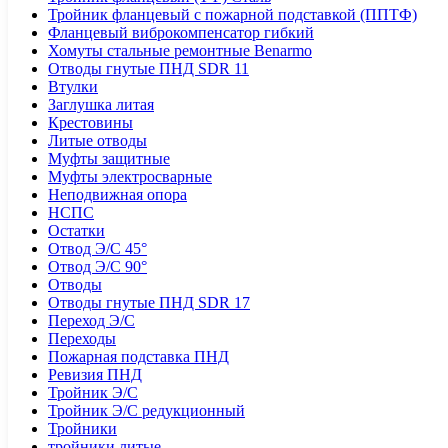
Тройник фланцевый с пожарной подставкой (ППТФ)
Фланцевый виброкомпенсатор гибкий
Хомуты стальные ремонтные Benarmo
Отводы гнутые ПНД SDR 11
Втулки
Заглушка литая
Крестовины
Литые отводы
Муфты защитные
Муфты электросварные
Неподвижная опора
НСПС
Остатки
Отвод Э/С 45°
Отвод Э/С 90°
Отводы
Отводы гнутые ПНД SDR 17
Переход Э/С
Переходы
Пожарная подставка ПНД
Ревизия ПНД
Тройник Э/С
Тройник Э/С редукционный
Тройники
тройники литые