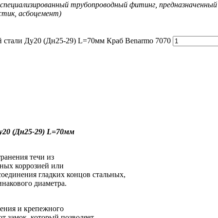
специализированный трубопроводный фитинг, предназначенный 
стик, асбоцемент)
 стали Ду20 (Дн25-29) L=70мм Краб Benarmo 7070
20 (Дн25-29) L=70мм
ранения течи из
ных коррозией или
соединения гладких концов стальных,
накового диаметра.
нения и крепежного
т замок, который позволяет