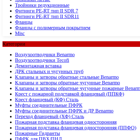
Тройники редукционные
Фитинги PE-RT тип II SDR 7
Фитинги PE-RT тип II SDR11
Фланцы
Фланцы с полимерным покрытием
Misc
Категории
Воздухоотводчики Benarmo
Воздухоотводчики Tecofi
Демонтажная вставка
ДРК стальных и чугунных труб
Клапаны и затворы обратные стальные Benarmo
Клапаны и затворы обратные чугунные Benarmo
Клапаны и затворы обратные чугунные пожарные Benar
Крест с пожарной подставкой фланцевый (ППКФ)
Крест фланцевый (КФ) Сталь
Муфты соединительные ПФРК
Муфты соединительные ПФРК и ДР Benarmo
Переход фланцевый (ХФ) Сталь
Пожарная подставка фланцевая односторонняя
Пожарная подставка фланцевая односторонняя (ППФО)
Пожарные Гидранты
ПФРК для ПВХ/ПНД