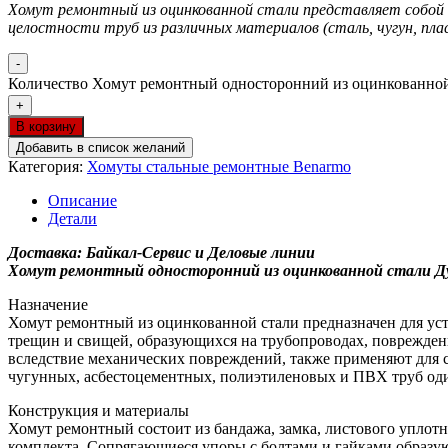
Хомут ремонтный из оцинкованной стали представляет собой 
целостности труб из различных материалов (сталь, чугун, пла
-
Количество Хомут ремонтный односторонний из оцинкованной
+
В корзину
Добавить в список желаний
Категория:
Хомуты стальные ремонтные Benarmo
Описание
Детали
Доставка: Байкал-Сервис и Деловые линии
Хомут ремонтный односторонний из оцинкованной стали Ду
Назначение
Хомут ремонтный из оцинкованной стали предназначен для уст
трещин и свищей, образующихся на трубопроводах, поврежден
вследствие механических повреждений, также применяют для 
чугунных, асбестоцементных, полиэтиленовых и ПВХ труб оди
Конструкция и материалы
Хомут ремонтный состоит из бандажа, замка, листового уплот
комплекта. Сопрягающиеся упоры с болтами и гайками образую