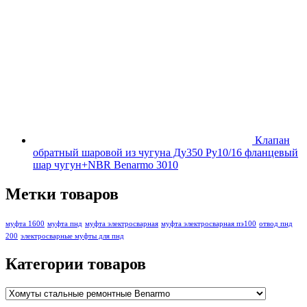
Клапан
обратный шаровой из чугуна Ду350 Ру10/16 фланцевый
шар чугун+NBR Benarmo 3010
Метки товаров
муфта 1600
муфта пнд
муфта электросварная
муфта электросварная пэ100
отвод пнд
200
электросварные муфты для пнд
Категории товаров