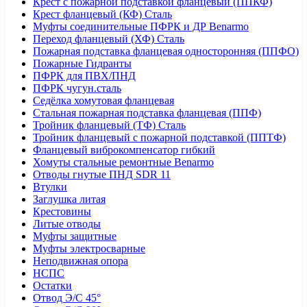
Крест с пожарной подставкой фланцевый (ППКФ)
Крест фланцевый (КФ) Сталь
Муфты соединительные ПФРК и ДР Benarmo
Переход фланцевый (ХФ) Сталь
Пожарная подставка фланцевая односторонняя (ППФО)
Пожарные Гидранты
ПФРК для ПВХ/ПНД
ПФРК чугун.сталь
Седёлка хомутовая фланцевая
Стальная пожарная подставка фланцевая (ППФ)
Тройник фланцевый (ТФ) Сталь
Тройник фланцевый с пожарной подставкой (ППТФ)
Фланцевый виброкомпенсатор гибкий
Хомуты стальные ремонтные Benarmo
Отводы гнутые ПНД SDR 11
Втулки
Заглушка литая
Крестовины
Литые отводы
Муфты защитные
Муфты электросварные
Неподвижная опора
НСПС
Остатки
Отвод Э/С 45°