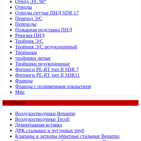
Отвод Э/С 90°
Отводы
Отводы гнутые ПНД SDR 17
Переход Э/С
Переходы
Пожарная подставка ПНД
Ревизия ПНД
Тройник Э/С
Тройник Э/С редукционный
Тройники
тройники литые
Тройники редукционные
Фитинги PE-RT тип II SDR 7
Фитинги PE-RT тип II SDR11
Фланцы
Фланцы с полимерным покрытием
Misc
Категории
Воздухоотводчики Benarmo
Воздухоотводчики Tecofi
Демонтажная вставка
ДРК стальных и чугунных труб
Клапаны и затворы обратные стальные Benarmo