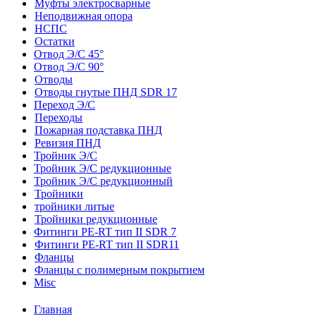
Муфты электросварные
Неподвижная опора
НСПС
Остатки
Отвод Э/С 45°
Отвод Э/С 90°
Отводы
Отводы гнутые ПНД SDR 17
Переход Э/С
Переходы
Пожарная подставка ПНД
Ревизия ПНД
Тройник Э/С
Тройник Э/С редукционные
Тройник Э/С редукционный
Тройники
тройники литые
Тройники редукционные
Фитинги PE-RT тип II SDR 7
Фитинги PE-RT тип II SDR11
Фланцы
Фланцы с полимерным покрытием
Misc
Главная