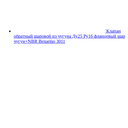
Клапан
обратный шаровой из чугуна Ду25 Ру16 фланцевый шар
чугун+NBR Benarmo 3011