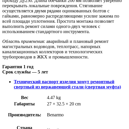
проходу Ду250. Длина обечайки 200 мм позволяет уверенно
перекрывать локальные повреждения. Стягивание
осуществляется двумя рядами оцинкованных болтов с
гайками, равномерно распределяющими усилие зажима по
всей площади уплотнения. Простота монтажа позволяет
выполнить ремонт силами одного-двух человек с
использованием стандартного инструмента.
Область применения:
аварийный и плановый ремонт
магистральных водоводов, теплотрасс, напорных
канализационных коллекторов и технологических
трубопроводов в ЖКХ и промышленности.
Гарантия 1 год
Срок службы — 5 лет
Технический паспорт изделия хомут ремонтный
свертный из нержавеющей стали (свертная муфта)
Вес
4.47 kg
Габариты
27 × 32.5 × 20 cm
Производитель:
Benarmo
Страна