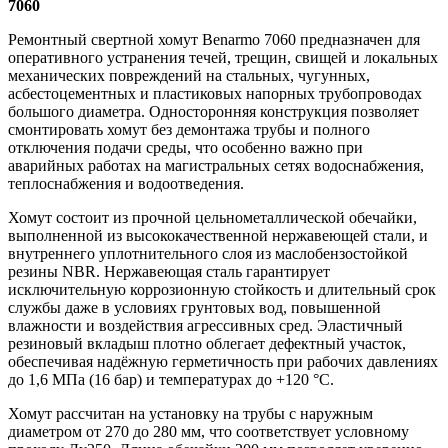
7060
Ремонтный свертной хомут Benarmo 7060 предназначен для
оперативного устранения течей, трещин, свищей и локальных
механических повреждений на стальных, чугунных,
асбестоцементных и пластиковых напорных трубопроводах
большого диаметра. Односторонняя конструкция позволяет
смонтировать хомут без демонтажа трубы и полного
отключения подачи среды, что особенно важно при
аварийных работах на магистральных сетях водоснабжения,
теплоснабжения и водоотведения.
Хомут состоит из прочной цельнометаллической обечайки,
выполненной из высококачественной нержавеющей стали, и
внутреннего уплотнительного слоя из маслобензостойкой
резины NBR. Нержавеющая сталь гарантирует
исключительную коррозионную стойкость и длительный срок
службы даже в условиях грунтовых вод, повышенной
влажности и воздействия агрессивных сред. Эластичный
резиновый вкладыш плотно облегает дефектный участок,
обеспечивая надёжную герметичность при рабочих давлениях
до 1,6 МПа (16 бар) и температурах до +120 °C.
Хомут рассчитан на установку на трубы с наружным
диаметром от 270 до 280 мм, что соответствует условному