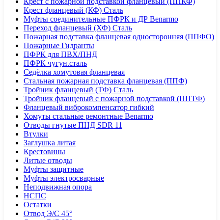
Крест с пожарной подставкой фланцевый (ППКФ)
Крест фланцевый (КФ) Сталь
Муфты соединительные ПФРК и ДР Benarmo
Переход фланцевый (ХФ) Сталь
Пожарная подставка фланцевая односторонняя (ППФО)
Пожарные Гидранты
ПФРК для ПВХ/ПНД
ПФРК чугун.сталь
Седёлка хомутовая фланцевая
Стальная пожарная подставка фланцевая (ППФ)
Тройник фланцевый (ТФ) Сталь
Тройник фланцевый с пожарной подставкой (ППТФ)
Фланцевый виброкомпенсатор гибкий
Хомуты стальные ремонтные Benarmo
Отводы гнутые ПНД SDR 11
Втулки
Заглушка литая
Крестовины
Литые отводы
Муфты защитные
Муфты электросварные
Неподвижная опора
НСПС
Остатки
Отвод Э/С 45°