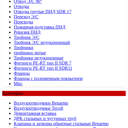
Отвод Э/С 90°
Отводы
Отводы гнутые ПНД SDR 17
Переход Э/С
Переходы
Пожарная подставка ПНД
Ревизия ПНД
Тройник Э/С
Тройник Э/С редукционный
Тройники
тройники литые
Тройники редукционные
Фитинги PE-RT тип II SDR 7
Фитинги PE-RT тип II SDR11
Фланцы
Фланцы с полимерным покрытием
Misc
Категории
Воздухоотводчики Benarmo
Воздухоотводчики Tecofi
Демонтажная вставка
ДРК стальных и чугунных труб
Клапаны и затворы обратные стальные Benarmo