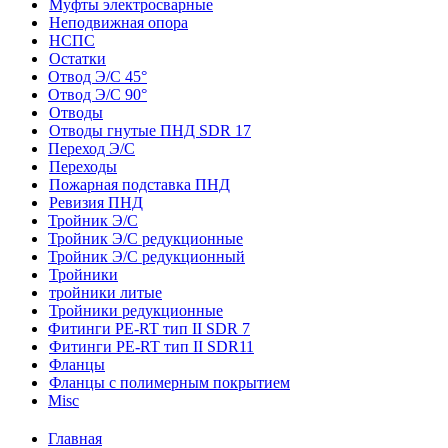
Муфты электросварные
Неподвижная опора
НСПС
Остатки
Отвод Э/С 45°
Отвод Э/С 90°
Отводы
Отводы гнутые ПНД SDR 17
Переход Э/С
Переходы
Пожарная подставка ПНД
Ревизия ПНД
Тройник Э/С
Тройник Э/С редукционные
Тройник Э/С редукционный
Тройники
тройники литые
Тройники редукционные
Фитинги PE-RT тип II SDR 7
Фитинги PE-RT тип II SDR11
Фланцы
Фланцы с полимерным покрытием
Misc
Главная