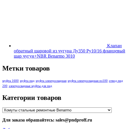
Клапан
обратный шаровой из чугуна Ду350 Ру10/16 фланцевый
шар чугун+NBR Benarmo 3010
Метки товаров
муфта 1600
муфта пнд
муфта электросварная
муфта электросварная пэ100
отвод пнд
200
электросварные муфты для пнд
Категории товаров
Для заказа обрашайтесь: sales@pndproff.ru