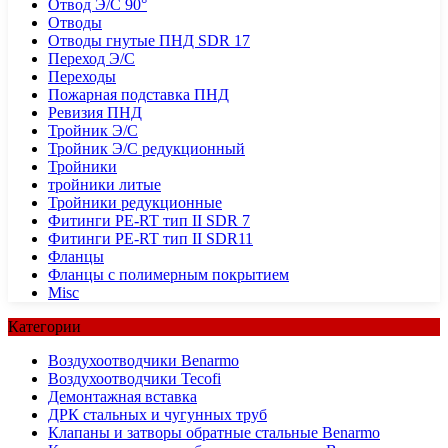
Отвод Э/С 90°
Отводы
Отводы гнутые ПНД SDR 17
Переход Э/С
Переходы
Пожарная подставка ПНД
Ревизия ПНД
Тройник Э/С
Тройник Э/С редукционный
Тройники
тройники литые
Тройники редукционные
Фитинги PE-RT тип II SDR 7
Фитинги PE-RT тип II SDR11
Фланцы
Фланцы с полимерным покрытием
Misc
Категории
Воздухоотводчики Benarmo
Воздухоотводчики Tecofi
Демонтажная вставка
ДРК стальных и чугунных труб
Клапаны и затворы обратные стальные Benarmo