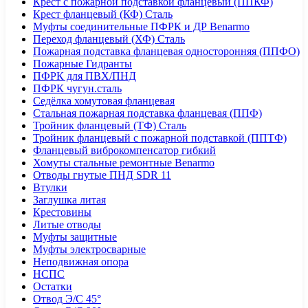
Крест с пожарной подставкой фланцевый (ППКФ)
Крест фланцевый (КФ) Сталь
Муфты соединительные ПФРК и ДР Benarmo
Переход фланцевый (ХФ) Сталь
Пожарная подставка фланцевая односторонняя (ППФО)
Пожарные Гидранты
ПФРК для ПВХ/ПНД
ПФРК чугун.сталь
Седёлка хомутовая фланцевая
Стальная пожарная подставка фланцевая (ППФ)
Тройник фланцевый (ТФ) Сталь
Тройник фланцевый с пожарной подставкой (ППТФ)
Фланцевый виброкомпенсатор гибкий
Хомуты стальные ремонтные Benarmo
Отводы гнутые ПНД SDR 11
Втулки
Заглушка литая
Крестовины
Литые отводы
Муфты защитные
Муфты электросварные
Неподвижная опора
НСПС
Остатки
Отвод Э/С 45°