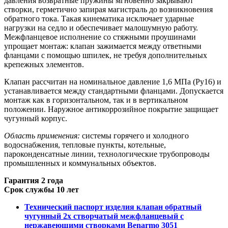
давления возвратные пружины мгновенно закрывают
створки, герметично запирая магистраль до возникновения
обратного тока. Такая кинематика исключает ударные
нагрузки на седло и обеспечивает малошумную работу.
Межфланцевое исполнение со стяжными проушинами
упрощает монтаж: клапан зажимается между ответными
фланцами с помощью шпилек, не требуя дополнительных
крепежных элементов.
Клапан рассчитан на номинальное давление 1,6 МПа (Ру16) и
устанавливается между стандартными фланцами. Допускается
монтаж как в горизонтальном, так и в вертикальном
положении. Наружное антикоррозийное покрытие защищает
чугунный корпус.
Область применения:
системы горячего и холодного
водоснабжения, тепловые пункты, котельные,
пароконденсатные линии, технологические трубопроводы
промышленных и коммунальных объектов.
Гарантия 2 года
Срок службы 10 лет
Технический паспорт изделия клапан обратный
чугунный 2х створчатый межфланцевый с
нержавеющими створками Benarmo 3051