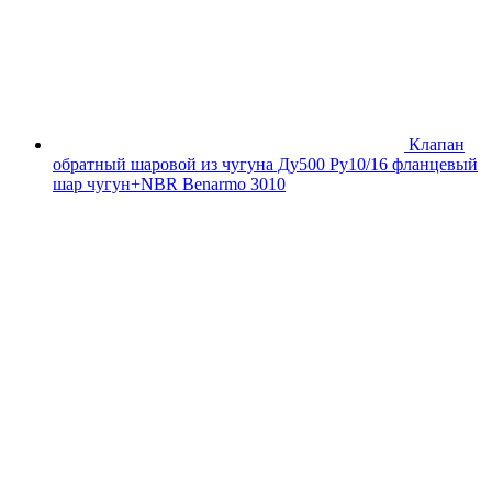
Клапан
обратный шаровой из чугуна Ду500 Ру10/16 фланцевый
шар чугун+NBR Benarmo 3010