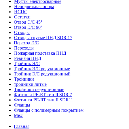
Муфты электросварные
Неподвижная опора
НСПС
Остатки
Отвод Э/С 45°
Отвод Э/С 90°
Отводы
Отводы гнутые ПНД SDR 17
Переход Э/С
Переходы
Пожарная подставка ПНД
Ревизия ПНД
Тройник Э/С
Тройник Э/С редукционные
Тройник Э/С редукционный
Тройники
тройники литые
Тройники редукционные
Фитинги PE-RT тип II SDR 7
Фитинги PE-RT тип II SDR11
Фланцы
Фланцы с полимерным покрытием
Misc
Главная