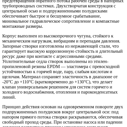
предотвращения обратного потока рабочей среды в напорных
трубопроводных системах. Двухстворчатая конструкция с
центральной осью и подпружиненными полудисками
обеспечивает быстрое и бесшумное срабатывание,
минимальное гидравлическое сопротивление и компактные
монтажные размеры.
Корпус выполнен из высокопрочного чугуна, стойкого к
механическим нагрузкам, вибрациям и перепадам давления.
Запорные створки изготовлены из нержавеющей стали, что
гарантирует высокую коррозионную стойкость и длительный
ресурс даже при контакте с агрессивными средами.
Уплотнительные седла створок выполнены из этилен-
пропиленовой резины EPDM — эластомера с превосходной
устойчивостью к горячей воде, пару, слабым кислотам и
щелочам. Материал сохраняет эластичность в диапазоне от
-20°C до +110°C (кратковременно до +130°C), что делает
клапан универсальным решением для систем горячего и
холодного водоснабжения, отопления и пароконденсатных
линий.
Принцип действия основан на одновременном повороте двух
подпружиненных полудисков вокруг центральной оси: под
напором прямого потока створки раскрываются, обеспечивая
свободный проход среды. При остановке насоса или падении