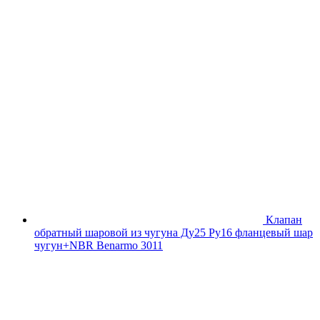
Клапан
обратный шаровой из чугуна Ду25 Ру16 фланцевый шар
чугун+NBR Benarmo 3011