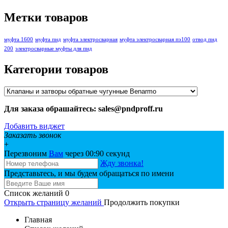
Метки товаров
муфта 1600
муфта пнд
муфта электросварная
муфта электросварная пэ100
отвод пнд
200
электросварные муфты для пнд
Категории товаров
Для заказа обрашайтесь: sales@pndproff.ru
Добавить виджет
Заказать звонок
+
Перезвоним
Вам
через 00:
90
секунд
Жду звонка!
Представьтесь, и мы будем обращаться по имени
Список желаний
0
Открыть страницу желаний
Продолжить покупки
Главная