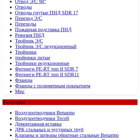
Отвод Э/С 90°
Отводы
Отводы гнутые ПНД SDR 17
Переход Э/С
Переходы
Пожарная подставка ПНД
Ревизия ПНД
Тройник Э/С
Тройник Э/С редукционный
Тройники
тройники литые
Тройники редукционные
Фитинги PE-RT тип II SDR 7
Фитинги PE-RT тип II SDR11
Фланцы
Фланцы с полимерным покрытием
Misc
Категории
Воздухоотводчики Benarmo
Воздухоотводчики Tecofi
Демонтажная вставка
ДРК стальных и чугунных труб
Клапаны и затворы обратные стальные Benarmo