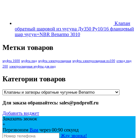
Клапан
обратный шаровой из чугуна Ду350 Ру10/16 фланцевый
шар чугун+NBR Benarmo 3010
Метки товаров
муфта 1600
муфта пнд
муфта электросварная
муфта электросварная пэ100
отвод пнд
200
электросварные муфты для пнд
Категории товаров
Для заказа обрашайтесь: sales@pndproff.ru
Добавить виджет
Заказать звонок
+
Перезвоним
Вам
через 00:
90
секунд
Жду звонка!