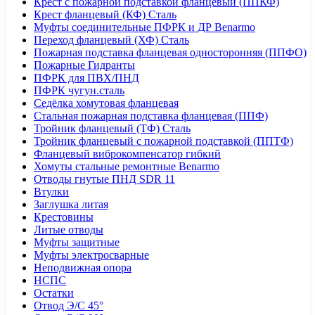
Крест с пожарной подставкой фланцевый (ППКФ)
Крест фланцевый (КФ) Сталь
Муфты соединительные ПФРК и ДР Benarmo
Переход фланцевый (ХФ) Сталь
Пожарная подставка фланцевая односторонняя (ППФО)
Пожарные Гидранты
ПФРК для ПВХ/ПНД
ПФРК чугун.сталь
Седёлка хомутовая фланцевая
Стальная пожарная подставка фланцевая (ППФ)
Тройник фланцевый (ТФ) Сталь
Тройник фланцевый с пожарной подставкой (ППТФ)
Фланцевый виброкомпенсатор гибкий
Хомуты стальные ремонтные Benarmo
Отводы гнутые ПНД SDR 11
Втулки
Заглушка литая
Крестовины
Литые отводы
Муфты защитные
Муфты электросварные
Неподвижная опора
НСПС
Остатки
Отвод Э/С 45°