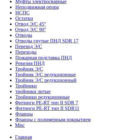
Муфты электросварные
Неподвижная опора
НСПС
Остатки
Отвод Э/С 45°
Отвод Э/С 90°
Отводы
Отводы гнутые ПНД SDR 17
Переход Э/С
Переходы
Пожарная подставка ПНД
Ревизия ПНД
Тройник Э/С
Тройник Э/С редукционные
Тройник Э/С редукционный
Тройники
тройники литые
Тройники редукционные
Фитинги PE-RT тип II SDR 7
Фитинги PE-RT тип II SDR11
Фланцы
Фланцы с полимерным покрытием
Misc
Главная