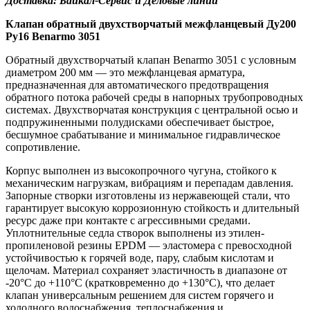
Доставка: Байкал-Сервис и Деловые линии
Клапан обратный двухстворчатый межфланцевый Ду200
Ру16 Benarmo 3051
Обратный двухстворчатый клапан Benarmo 3051 с условным
диаметром 200 мм — это межфланцевая арматура,
предназначенная для автоматического предотвращения
обратного потока рабочей среды в напорных трубопроводных
системах. Двухстворчатая конструкция с центральной осью и
подпружиненными полудисками обеспечивает быстрое,
бесшумное срабатывание и минимальное гидравлическое
сопротивление.
Корпус выполнен из высокопрочного чугуна, стойкого к
механическим нагрузкам, вибрациям и перепадам давления.
Запорные створки изготовлены из нержавеющей стали, что
гарантирует высокую коррозионную стойкость и длительный
ресурс даже при контакте с агрессивными средами.
Уплотнительные седла створок выполнены из этилен-
пропиленовой резины EPDM — эластомера с превосходной
устойчивостью к горячей воде, пару, слабым кислотам и
щелочам. Материал сохраняет эластичность в диапазоне от
-20°C до +110°C (кратковременно до +130°C), что делает
клапан универсальным решением для систем горячего и
холодного водоснабжения, теплоснабжения и