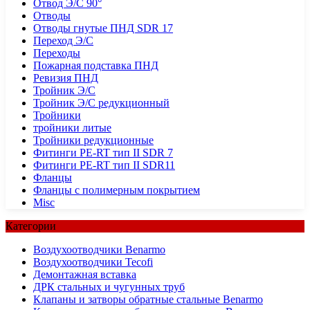
Отвод Э/С 90°
Отводы
Отводы гнутые ПНД SDR 17
Переход Э/С
Переходы
Пожарная подставка ПНД
Ревизия ПНД
Тройник Э/С
Тройник Э/С редукционный
Тройники
тройники литые
Тройники редукционные
Фитинги PE-RT тип II SDR 7
Фитинги PE-RT тип II SDR11
Фланцы
Фланцы с полимерным покрытием
Misc
Категории
Воздухоотводчики Benarmo
Воздухоотводчики Tecofi
Демонтажная вставка
ДРК стальных и чугунных труб
Клапаны и затворы обратные стальные Benarmo