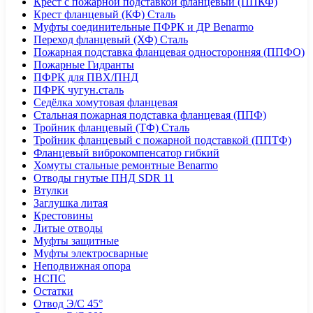
Крест с пожарной подставкой фланцевый (ППКФ)
Крест фланцевый (КФ) Сталь
Муфты соединительные ПФРК и ДР Benarmo
Переход фланцевый (ХФ) Сталь
Пожарная подставка фланцевая односторонняя (ППФО)
Пожарные Гидранты
ПФРК для ПВХ/ПНД
ПФРК чугун.сталь
Седёлка хомутовая фланцевая
Стальная пожарная подставка фланцевая (ППФ)
Тройник фланцевый (ТФ) Сталь
Тройник фланцевый с пожарной подставкой (ППТФ)
Фланцевый виброкомпенсатор гибкий
Хомуты стальные ремонтные Benarmo
Отводы гнутые ПНД SDR 11
Втулки
Заглушка литая
Крестовины
Литые отводы
Муфты защитные
Муфты электросварные
Неподвижная опора
НСПС
Остатки
Отвод Э/С 45°