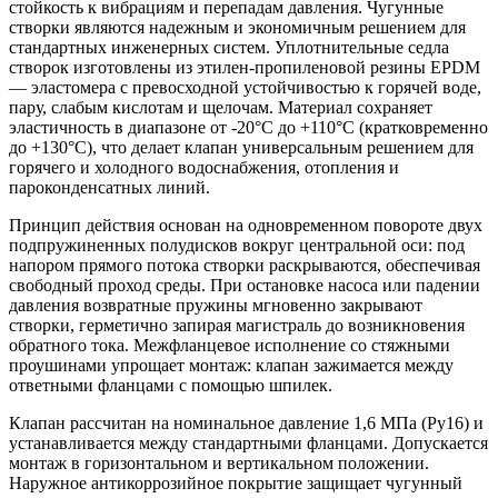
стойкость к вибрациям и перепадам давления. Чугунные
створки являются надежным и экономичным решением для
стандартных инженерных систем. Уплотнительные седла
створок изготовлены из этилен-пропиленовой резины EPDM
— эластомера с превосходной устойчивостью к горячей воде,
пару, слабым кислотам и щелочам. Материал сохраняет
эластичность в диапазоне от -20°C до +110°C (кратковременно
до +130°C), что делает клапан универсальным решением для
горячего и холодного водоснабжения, отопления и
пароконденсатных линий.
Принцип действия основан на одновременном повороте двух
подпружиненных полудисков вокруг центральной оси: под
напором прямого потока створки раскрываются, обеспечивая
свободный проход среды. При остановке насоса или падении
давления возвратные пружины мгновенно закрывают
створки, герметично запирая магистраль до возникновения
обратного тока. Межфланцевое исполнение со стяжными
проушинами упрощает монтаж: клапан зажимается между
ответными фланцами с помощью шпилек.
Клапан рассчитан на номинальное давление 1,6 МПа (Ру16) и
устанавливается между стандартными фланцами. Допускается
монтаж в горизонтальном и вертикальном положении.
Наружное антикоррозийное покрытие защищает чугунный