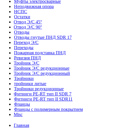
Муфты электросварные
Неподвижная опора
НСПС
Остатки
Отвод Э/С 45°
Отвод Э/С 90°
Отводы
Отводы гнутые ПНД SDR 17
Переход Э/С
Переходы
Пожарная подставка ПНД
Ревизия ПНД
Тройник Э/С
Тройник Э/С редукционные
Тройник Э/С редукционный
Тройники
тройники литые
Тройники редукционные
Фитинги PE-RT тип II SDR 7
Фитинги PE-RT тип II SDR11
Фланцы
Фланцы с полимерным покрытием
Misc
Главная