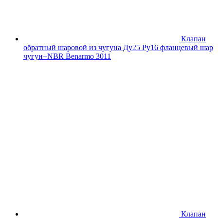
Клапан
обратный шаровой из чугуна Ду25 Ру16 фланцевый шар
чугун+NBR Benarmo 3011
Клапан