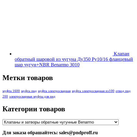
Клапан
обратный шаровой из чугуна Ду350 Ру10/16 фланцевый
шар чугун+NBR Benarmo 3010
Метки товаров
муфта 1600
муфта пнд
муфта электросварная
муфта электросварная пэ100
отвод пнд
200
электросварные муфты для пнд
Категории товаров
Для заказа обрашайтесь: sales@pndproff.ru