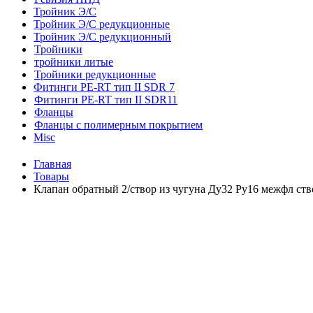
Тройник Э/С
Тройник Э/С редукционные
Тройник Э/С редукционный
Тройники
тройники литые
Тройники редукционные
Фитинги PE-RT тип II SDR 7
Фитинги PE-RT тип II SDR11
Фланцы
Фланцы с полимерным покрытием
Misc
Главная
Товары
Клапан обратный 2/створ из чугуна Ду32 Ру16 межфл с