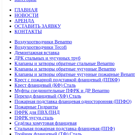
ГЛАВНАЯ
НОВОСТИ
АРЕНДА
ОСТАВИТЬ ЗАЯВКУ
КОНТАКТЫ
Воздухоотводчики Benarmo
Воздухоотводчики Tecofi
Демонтажная вставка
ДРК стальных и чугунных труб
Клапаны и затворы обратные стальные Benarmo
Клапаны и затворы обратные чугунные Benarmo
Клапаны и затворы обратные чугунные пожарные Benar
Крест с пожарной подставкой фланцевый (ППКФ)
Крест фланцевый (КФ) Сталь
Муфты соединительные ПФРК и ДР Benarmo
Переход фланцевый (ХФ) Сталь
Пожарная подставка фланцевая односторонняя (ППФО)
Пожарные Гидранты
ПФРК для ПВХ/ПНД
ПФРК чугун.сталь
Седёлка хомутовая фланцевая
Стальная пожарная подставка фланцевая (ППФ)
Тройник фланцевый (ТФ) Сталь