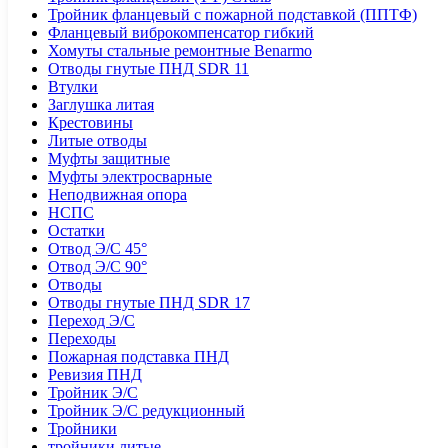
Тройник фланцевый с пожарной подставкой (ППТФ)
Фланцевый виброкомпенсатор гибкий
Хомуты стальные ремонтные Benarmo
Отводы гнутые ПНД SDR 11
Втулки
Заглушка литая
Крестовины
Литые отводы
Муфты защитные
Муфты электросварные
Неподвижная опора
НСПС
Остатки
Отвод Э/С 45°
Отвод Э/С 90°
Отводы
Отводы гнутые ПНД SDR 17
Переход Э/С
Переходы
Пожарная подставка ПНД
Ревизия ПНД
Тройник Э/С
Тройник Э/С редукционный
Тройники
тройники литые