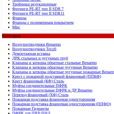
Тройники редукционные
Фитинги PE-RT тип II SDR 7
Фитинги PE-RT тип II SDR11
Фланцы
Фланцы с полимерным покрытием
Misc
Категории
Воздухоотводчики Benarmo
Воздухоотводчики Tecofi
Демонтажная вставка
ДРК стальных и чугунных труб
Клапаны и затворы обратные стальные Benarmo
Клапаны и затворы обратные чугунные Benarmo
Клапаны и затворы обратные чугунные пожарные Benar
Крест с пожарной подставкой фланцевый (ППКФ)
Крест фланцевый (КФ) Сталь
Муфты соединительные ПФРК
Муфты соединительные ПФРК и ДР Benarmo
Переход фланцевый (ХФ) Сталь
Пожарная подставка фланцевая односторонняя
Пожарная подставка фланцевая односторонняя (ППФО)
Пожарные Гидранты
ПФРК для ПВХ/ПНД