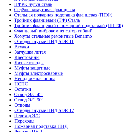
ПФРК чугун.сталь
Седёлка хомутовая фланцевая
Стальная пожарная подставка фланцевая (ППФ)
Тройник фланцевый (ТФ) Сталь
Тройник фланцевый с пожарной подставкой (ППТФ)
Фланцевый виброкомпенсатор гибкий
Хомуты стальные ремонтные Benarmo
Отводы гнутые ПНД SDR 11
Втулки
Заглушка литая
Крестовины
Литые отводы
Муфты защитные
Муфты электросварные
Неподвижная опора
НСПС
Остатки
Отвод Э/С 45°
Отвод Э/С 90°
Отводы
Отводы гнутые ПНД SDR 17
Переход Э/С
Переходы
Пожарная подставка ПНД
Ревизия ПНД