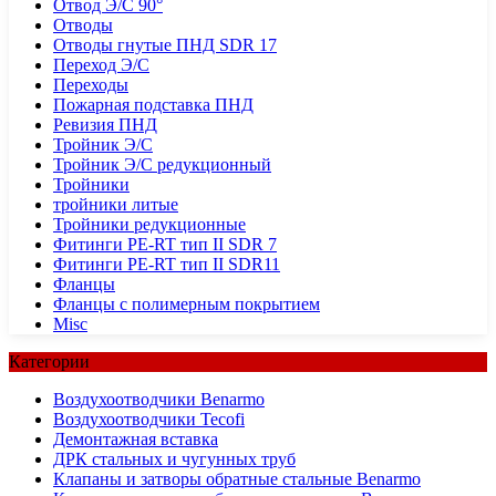
Отвод Э/С 90°
Отводы
Отводы гнутые ПНД SDR 17
Переход Э/С
Переходы
Пожарная подставка ПНД
Ревизия ПНД
Тройник Э/С
Тройник Э/С редукционный
Тройники
тройники литые
Тройники редукционные
Фитинги PE-RT тип II SDR 7
Фитинги PE-RT тип II SDR11
Фланцы
Фланцы с полимерным покрытием
Misc
Категории
Воздухоотводчики Benarmo
Воздухоотводчики Tecofi
Демонтажная вставка
ДРК стальных и чугунных труб
Клапаны и затворы обратные стальные Benarmo