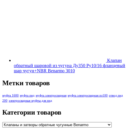
Клапан
обратный шаровой из чугуна Ду350 Ру10/16 фланцевый
шар чугун+NBR Benarmo 3010
Метки товаров
муфта 1600
муфта пнд
муфта электросварная
муфта электросварная пэ100
отвод пнд
200
электросварные муфты для пнд
Категории товаров