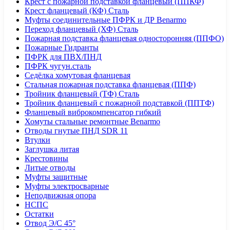
Крест с пожарной подставкой фланцевый (ППКФ)
Крест фланцевый (КФ) Сталь
Муфты соединительные ПФРК и ДР Benarmo
Переход фланцевый (ХФ) Сталь
Пожарная подставка фланцевая односторонняя (ППФО)
Пожарные Гидранты
ПФРК для ПВХ/ПНД
ПФРК чугун.сталь
Седёлка хомутовая фланцевая
Стальная пожарная подставка фланцевая (ППФ)
Тройник фланцевый (ТФ) Сталь
Тройник фланцевый с пожарной подставкой (ППТФ)
Фланцевый виброкомпенсатор гибкий
Хомуты стальные ремонтные Benarmo
Отводы гнутые ПНД SDR 11
Втулки
Заглушка литая
Крестовины
Литые отводы
Муфты защитные
Муфты электросварные
Неподвижная опора
НСПС
Остатки
Отвод Э/С 45°