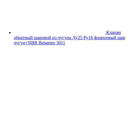
Клапан
обратный шаровой из чугуна Ду25 Ру16 фланцевый шар
чугун+NBR Benarmo 3011