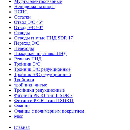
Муфты электросварные
Неподвижная опора
НСПС
Остатки
Отвод Э/С 45°
Отвод Э/С 90°
Отводы
Отводы гнутые ПНД SDR 17
Переход Э/С
Переходы
Пожарная подставка ПНД
Ревизия ПНД
Тройник Э/С
Тройник Э/С редукционные
Тройник Э/С редукционный
Тройники
тройники литые
Тройники редукционные
Фитинги PE-RT тип II SDR 7
Фитинги PE-RT тип II SDR11
Фланцы
Фланцы с полимерным покрытием
Misc
Главная