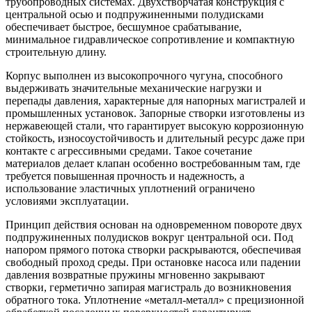
трубопроводных системах. Двухстворчатая конструкция с
центральной осью и подпружиненными полудисками
обеспечивает быстрое, бесшумное срабатывание,
минимальное гидравлическое сопротивление и компактную
строительную длину.
Корпус выполнен из высокопрочного чугуна, способного
выдерживать значительные механические нагрузки и
перепады давления, характерные для напорных магистралей и
промышленных установок. Запорные створки изготовлены из
нержавеющей стали, что гарантирует высокую коррозионную
стойкость, износоустойчивость и длительный ресурс даже при
контакте с агрессивными средами. Такое сочетание
материалов делает клапан особенно востребованным там, где
требуется повышенная прочность и надежность, а
использование эластичных уплотнений ограничено
условиями эксплуатации.
Принцип действия основан на одновременном повороте двух
подпружиненных полудисков вокруг центральной оси. Под
напором прямого потока створки раскрываются, обеспечивая
свободный проход среды. При остановке насоса или падении
давления возвратные пружины мгновенно закрывают
створки, герметично запирая магистраль до возникновения
обратного тока. Уплотнение «металл-металл» с прецизионной