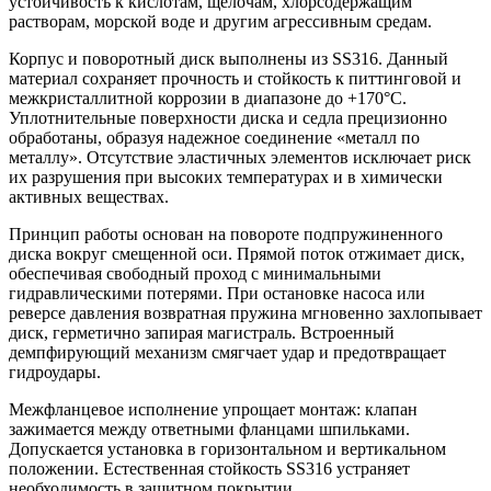
устойчивость к кислотам, щелочам, хлорсодержащим
растворам, морской воде и другим агрессивным средам.
Корпус и поворотный диск выполнены из SS316. Данный
материал сохраняет прочность и стойкость к питтинговой и
межкристаллитной коррозии в диапазоне до +170°C.
Уплотнительные поверхности диска и седла прецизионно
обработаны, образуя надежное соединение «металл по
металлу». Отсутствие эластичных элементов исключает риск
их разрушения при высоких температурах и в химически
активных веществах.
Принцип работы основан на повороте подпружиненного
диска вокруг смещенной оси. Прямой поток отжимает диск,
обеспечивая свободный проход с минимальными
гидравлическими потерями. При остановке насоса или
реверсе давления возвратная пружина мгновенно захлопывает
диск, герметично запирая магистраль. Встроенный
демпфирующий механизм смягчает удар и предотвращает
гидроудары.
Межфланцевое исполнение упрощает монтаж: клапан
зажимается между ответными фланцами шпильками.
Допускается установка в горизонтальном и вертикальном
положении. Естественная стойкость SS316 устраняет
необходимость в защитном покрытии.