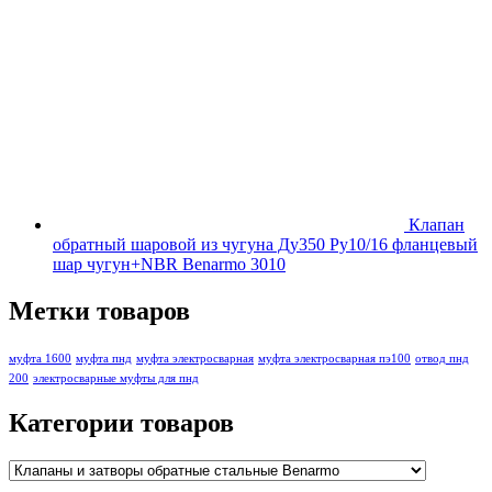
Клапан
обратный шаровой из чугуна Ду350 Ру10/16 фланцевый
шар чугун+NBR Benarmo 3010
Метки товаров
муфта 1600
муфта пнд
муфта электросварная
муфта электросварная пэ100
отвод пнд
200
электросварные муфты для пнд
Категории товаров