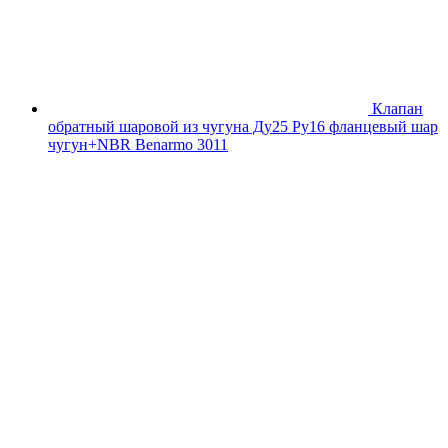
Клапан
обратный шаровой из чугуна Ду25 Ру16 фланцевый шар
чугун+NBR Benarmo 3011