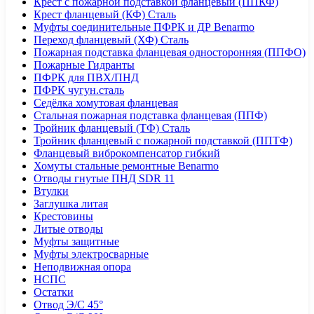
Крест с пожарной подставкой фланцевый (ППКФ)
Крест фланцевый (КФ) Сталь
Муфты соединительные ПФРК и ДР Benarmo
Переход фланцевый (ХФ) Сталь
Пожарная подставка фланцевая односторонняя (ППФО)
Пожарные Гидранты
ПФРК для ПВХ/ПНД
ПФРК чугун.сталь
Седёлка хомутовая фланцевая
Стальная пожарная подставка фланцевая (ППФ)
Тройник фланцевый (ТФ) Сталь
Тройник фланцевый с пожарной подставкой (ППТФ)
Фланцевый виброкомпенсатор гибкий
Хомуты стальные ремонтные Benarmo
Отводы гнутые ПНД SDR 11
Втулки
Заглушка литая
Крестовины
Литые отводы
Муфты защитные
Муфты электросварные
Неподвижная опора
НСПС
Остатки
Отвод Э/С 45°