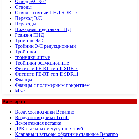
Отвод Э/С 90°
Отводы
Отводы гнутые ПНД SDR 17
Переход Э/С
Переходы
Пожарная подставка ПНД
Ревизия ПНД
Тройник Э/С
Тройник Э/С редукционный
Тройники
тройники литые
Тройники редукционные
Фитинги PE-RT тип II SDR 7
Фитинги PE-RT тип II SDR11
Фланцы
Фланцы с полимерным покрытием
Misc
Категории
Воздухоотводчики Benarmo
Воздухоотводчики Tecofi
Демонтажная вставка
ДРК стальных и чугунных труб
Клапаны и затворы обратные стальные Benarmo