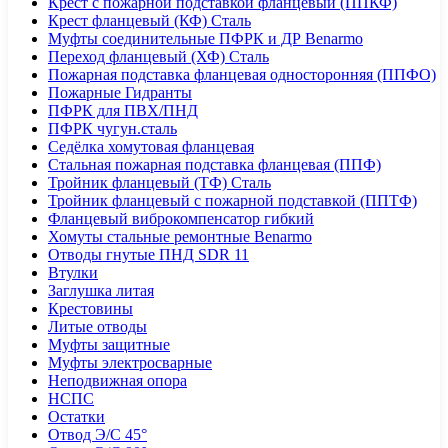
Крест с пожарной подставкой фланцевый (ППКФ)
Крест фланцевый (КФ) Сталь
Муфты соединительные ПФРК и ДР Benarmo
Переход фланцевый (ХФ) Сталь
Пожарная подставка фланцевая односторонняя (ППФО)
Пожарные Гидранты
ПФРК для ПВХ/ПНД
ПФРК чугун.сталь
Седёлка хомутовая фланцевая
Стальная пожарная подставка фланцевая (ППФ)
Тройник фланцевый (ТФ) Сталь
Тройник фланцевый с пожарной подставкой (ППТФ)
Фланцевый виброкомпенсатор гибкий
Хомуты стальные ремонтные Benarmo
Отводы гнутые ПНД SDR 11
Втулки
Заглушка литая
Крестовины
Литые отводы
Муфты защитные
Муфты электросварные
Неподвижная опора
НСПС
Остатки
Отвод Э/С 45°