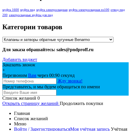
муфта 1600
муфта пнд
муфта электросварная
муфта электросварная пэ100
отвод пнд
200
электросварные муфты для пнд
Категории товаров
Для заказа обрашайтесь: sales@pndproff.ru
Добавить виджет
Заказать звонок
+
Перезвоним
Вам
через 00:
90
секунд
Жду звонка!
Представьтесь, и мы будем обращаться по имени
Список желаний
0
Открыть страницу желаний
Продолжить покупки
Главная
Список желаний
Меню
Войти / Зарегистрироваться
Моя учётная запись
Учётная