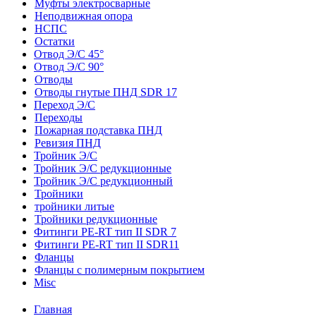
Муфты электросварные
Неподвижная опора
НСПС
Остатки
Отвод Э/С 45°
Отвод Э/С 90°
Отводы
Отводы гнутые ПНД SDR 17
Переход Э/С
Переходы
Пожарная подставка ПНД
Ревизия ПНД
Тройник Э/С
Тройник Э/С редукционные
Тройник Э/С редукционный
Тройники
тройники литые
Тройники редукционные
Фитинги PE-RT тип II SDR 7
Фитинги PE-RT тип II SDR11
Фланцы
Фланцы с полимерным покрытием
Misc
Главная