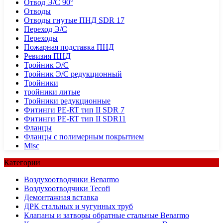
Отвод Э/С 90°
Отводы
Отводы гнутые ПНД SDR 17
Переход Э/С
Переходы
Пожарная подставка ПНД
Ревизия ПНД
Тройник Э/С
Тройник Э/С редукционный
Тройники
тройники литые
Тройники редукционные
Фитинги PE-RT тип II SDR 7
Фитинги PE-RT тип II SDR11
Фланцы
Фланцы с полимерным покрытием
Misc
Категории
Воздухоотводчики Benarmo
Воздухоотводчики Tecofi
Демонтажная вставка
ДРК стальных и чугунных труб
Клапаны и затворы обратные стальные Benarmo