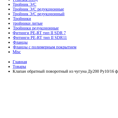
Тройник Э/С
Тройник Э/С редукционные
Тройник Э/С редукционный
Тройники
тройники литые
Тройники редукционные
Фитинги PE-RT тип II SDR 7
Фитинги PE-RT тип II SDR11
Фланцы
Фланцы с полимерным покрытием
Misc
Главная
Товары
Клапан обратный поворотный из чугуна Ду200 Ру10/16