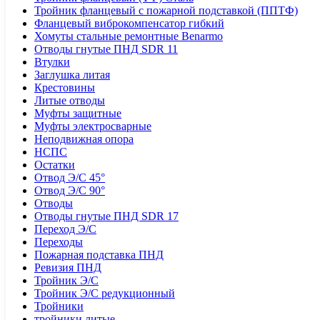
Тройник фланцевый с пожарной подставкой (ППТФ)
Фланцевый виброкомпенсатор гибкий
Хомуты стальные ремонтные Benarmo
Отводы гнутые ПНД SDR 11
Втулки
Заглушка литая
Крестовины
Литые отводы
Муфты защитные
Муфты электросварные
Неподвижная опора
НСПС
Остатки
Отвод Э/С 45°
Отвод Э/С 90°
Отводы
Отводы гнутые ПНД SDR 17
Переход Э/С
Переходы
Пожарная подставка ПНД
Ревизия ПНД
Тройник Э/С
Тройник Э/С редукционный
Тройники
тройники литые