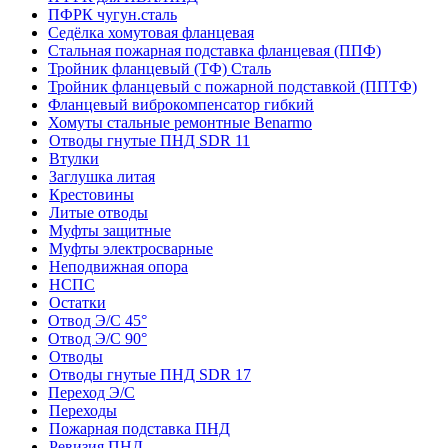
ПФРК чугун.сталь
Седёлка хомутовая фланцевая
Стальная пожарная подставка фланцевая (ППФ)
Тройник фланцевый (ТФ) Сталь
Тройник фланцевый с пожарной подставкой (ППТФ)
Фланцевый виброкомпенсатор гибкий
Хомуты стальные ремонтные Benarmo
Отводы гнутые ПНД SDR 11
Втулки
Заглушка литая
Крестовины
Литые отводы
Муфты защитные
Муфты электросварные
Неподвижная опора
НСПС
Остатки
Отвод Э/С 45°
Отвод Э/С 90°
Отводы
Отводы гнутые ПНД SDR 17
Переход Э/С
Переходы
Пожарная подставка ПНД
Ревизия ПНД