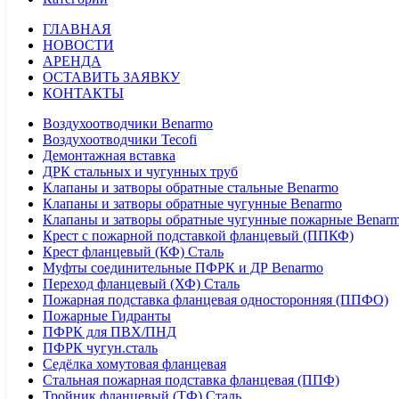
ГЛАВНАЯ
НОВОСТИ
АРЕНДА
ОСТАВИТЬ ЗАЯВКУ
КОНТАКТЫ
Воздухоотводчики Benarmo
Воздухоотводчики Tecofi
Демонтажная вставка
ДРК стальных и чугунных труб
Клапаны и затворы обратные стальные Benarmo
Клапаны и затворы обратные чугунные Benarmo
Клапаны и затворы обратные чугунные пожарные Benar
Крест с пожарной подставкой фланцевый (ППКФ)
Крест фланцевый (КФ) Сталь
Муфты соединительные ПФРК и ДР Benarmo
Переход фланцевый (ХФ) Сталь
Пожарная подставка фланцевая односторонняя (ППФО)
Пожарные Гидранты
ПФРК для ПВХ/ПНД
ПФРК чугун.сталь
Седёлка хомутовая фланцевая
Стальная пожарная подставка фланцевая (ППФ)
Тройник фланцевый (ТФ) Сталь