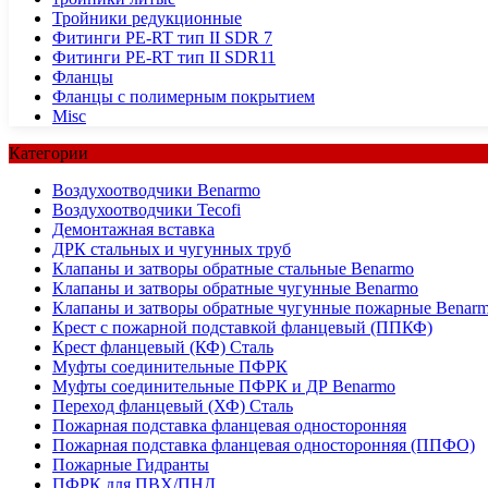
Тройники редукционные
Фитинги PE-RT тип II SDR 7
Фитинги PE-RT тип II SDR11
Фланцы
Фланцы с полимерным покрытием
Misc
Категории
Воздухоотводчики Benarmo
Воздухоотводчики Tecofi
Демонтажная вставка
ДРК стальных и чугунных труб
Клапаны и затворы обратные стальные Benarmo
Клапаны и затворы обратные чугунные Benarmo
Клапаны и затворы обратные чугунные пожарные Benar
Крест с пожарной подставкой фланцевый (ППКФ)
Крест фланцевый (КФ) Сталь
Муфты соединительные ПФРК
Муфты соединительные ПФРК и ДР Benarmo
Переход фланцевый (ХФ) Сталь
Пожарная подставка фланцевая односторонняя
Пожарная подставка фланцевая односторонняя (ППФО)
Пожарные Гидранты
ПФРК для ПВХ/ПНД