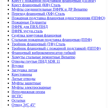
Крест с пожарной подставкой фланцевый (ППКФ)
Крест фланцевый (КФ) Сталь
Муфты соединительные ПФРК и ДР Benarmo
Переход фланцевый (ХФ) Сталь
Пожарная подставка фланцевая односторонняя (ППФО)
Пожарные Гидранты
ПФРК для ПВХ/ПНД
ПФРК чугун.сталь
Седёлка хомутовая фланцевая
Стальная пожарная подставка фланцевая (ППФ)
Тройник фланцевый (ТФ) Сталь
Тройник фланцевый с пожарной подставкой (ППТФ)
Фланцевый виброкомпенсатор гибкий
Хомуты стальные ремонтные Benarmo
Отводы гнутые ПНД SDR 11
Втулки
Заглушка литая
Крестовины
Литые отводы
Муфты защитные
Муфты электросварные
Неподвижная опора
НСПС
Остатки
Отвод Э/С 45°