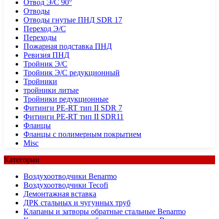
Отвод Э/С 90°
Отводы
Отводы гнутые ПНД SDR 17
Переход Э/С
Переходы
Пожарная подставка ПНД
Ревизия ПНД
Тройник Э/С
Тройник Э/С редукционный
Тройники
тройники литые
Тройники редукционные
Фитинги PE-RT тип II SDR 7
Фитинги PE-RT тип II SDR11
Фланцы
Фланцы с полимерным покрытием
Misc
Категории
Воздухоотводчики Benarmo
Воздухоотводчики Tecofi
Демонтажная вставка
ДРК стальных и чугунных труб
Клапаны и затворы обратные стальные Benarmo