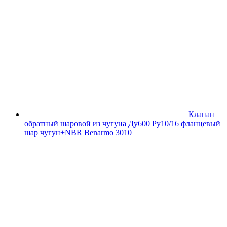
Клапан
обратный шаровой из чугуна Ду600 Ру10/16 фланцевый
шар чугун+NBR Benarmo 3010