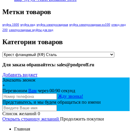
Метки товаров
муфта 1600
муфта пнд
муфта электросварная
муфта электросварная пэ100
отвод пнд
200
электросварные муфты для пнд
Категории товаров
Для заказа обрашайтесь: sales@pndproff.ru
Добавить виджет
Заказать звонок
+
Перезвоним
Вам
через 00:
90
секунд
Жду звонка!
Представьтесь, и мы будем обращаться по имени
Список желаний
0
Открыть страницу желаний
Продолжить покупки
Главная