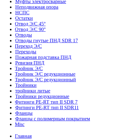
Муфты электросварные
Неподвижная опора
НСПС
Остатки
Отвод Э/С 45°
Отвод Э/С 90°
Отводы
Отводы гнутые ПНД SDR 17
Переход Э/С
Переходы
Пожарная подставка ПНД
Ревизия ПНД
Тройник Э/С
Тройник Э/С редукционные
Тройник Э/С редукционный
Тройники
тройники литые
Тройники редукционные
Фитинги PE-RT тип II SDR 7
Фитинги PE-RT тип II SDR11
Фланцы
Фланцы с полимерным покрытием
Misc
Главная