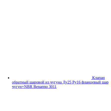
Клапан
обратный шаровой из чугуна Ду25 Ру16 фланцевый шар
чугун+NBR Benarmo 3011