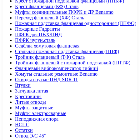
Крест с пожарной подставкой фланцевый (ППКФ)
Крест фланцевый (КФ) Сталь
Муфты соединительные ПФРК и ДР Benarmo
Переход фланцевый (ХФ) Сталь
Пожарная подставка фланцевая односторонняя (ППФО)
Пожарные Гидранты
ПФРК для ПВХ/ПНД
ПФРК чугун.сталь
Седёлка хомутовая фланцевая
Стальная пожарная подставка фланцевая (ППФ)
Тройник фланцевый (ТФ) Сталь
Тройник фланцевый с пожарной подставкой (ППТФ)
Фланцевый виброкомпенсатор гибкий
Хомуты стальные ремонтные Benarmo
Отводы гнутые ПНД SDR 11
Втулки
Заглушка литая
Крестовины
Литые отводы
Муфты защитные
Муфты электросварные
Неподвижная опора
НСПС
Остатки
Отвод Э/С 45°