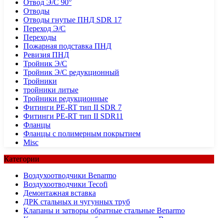
Отвод Э/С 90°
Отводы
Отводы гнутые ПНД SDR 17
Переход Э/С
Переходы
Пожарная подставка ПНД
Ревизия ПНД
Тройник Э/С
Тройник Э/С редукционный
Тройники
тройники литые
Тройники редукционные
Фитинги PE-RT тип II SDR 7
Фитинги PE-RT тип II SDR11
Фланцы
Фланцы с полимерным покрытием
Misc
Категории
Воздухоотводчики Benarmo
Воздухоотводчики Tecofi
Демонтажная вставка
ДРК стальных и чугунных труб
Клапаны и затворы обратные стальные Benarmo