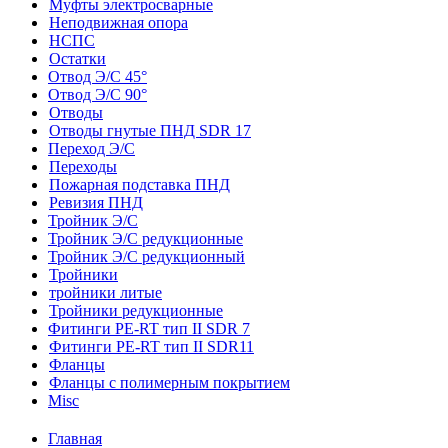
Муфты электросварные
Неподвижная опора
НСПС
Остатки
Отвод Э/С 45°
Отвод Э/С 90°
Отводы
Отводы гнутые ПНД SDR 17
Переход Э/С
Переходы
Пожарная подставка ПНД
Ревизия ПНД
Тройник Э/С
Тройник Э/С редукционные
Тройник Э/С редукционный
Тройники
тройники литые
Тройники редукционные
Фитинги PE-RT тип II SDR 7
Фитинги PE-RT тип II SDR11
Фланцы
Фланцы с полимерным покрытием
Misc
Главная