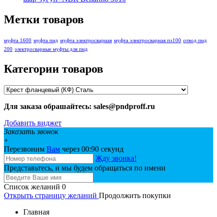
Метки товаров
муфта 1600
муфта пнд
муфта электросварная
муфта электросварная пэ100
отвод пнд
200
электросварные муфты для пнд
Категории товаров
Для заказа обрашайтесь: sales@pndproff.ru
Добавить виджет
Заказать звонок
+
Перезвоним
Вам
через 00:
90
секунд
Жду звонка!
Представьтесь, и мы будем обращаться по имени
Список желаний
0
Открыть страницу желаний
Продолжить покупки
Главная