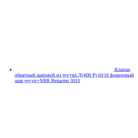
Клапан
обратный шаровой из чугуна Ду600 Ру10/16 фланцевый
шар чугун+NBR Benarmo 3010