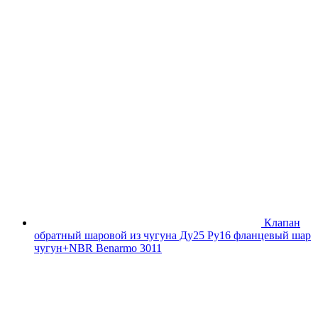
Клапан
обратный шаровой из чугуна Ду25 Ру16 фланцевый шар
чугун+NBR Benarmo 3011